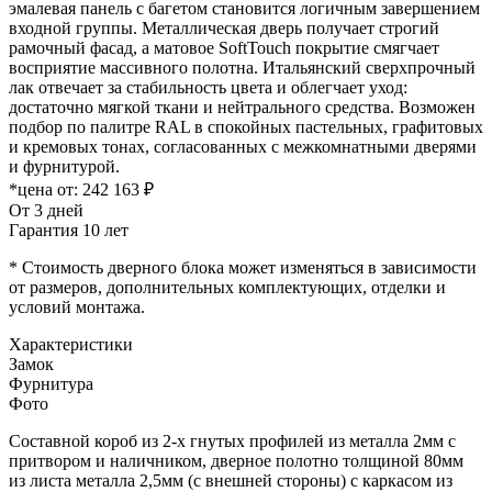
эмалевая панель с багетом становится логичным завершением
входной группы. Металлическая дверь получает строгий
рамочный фасад, а матовое SoftTouch покрытие смягчает
восприятие массивного полотна. Итальянский сверхпрочный
лак отвечает за стабильность цвета и облегчает уход:
достаточно мягкой ткани и нейтрального средства. Возможен
подбор по палитре RAL в спокойных пастельных, графитовых
и кремовых тонах, согласованных с межкомнатными дверями
и фурнитурой.
*цена от:
242 163 ₽
От 3 дней
Гарантия 10 лет
* Стоимость дверного блока может изменяться в зависимости
от размеров, дополнительных комплектующих, отделки и
условий монтажа.
Характеристики
Замок
Фурнитура
Фото
Составной короб из 2-х гнутых профилей из металла 2мм с
притвором и наличником, дверное полотно толщиной 80мм
из листа металла 2,5мм (с внешней стороны) c каркасом из