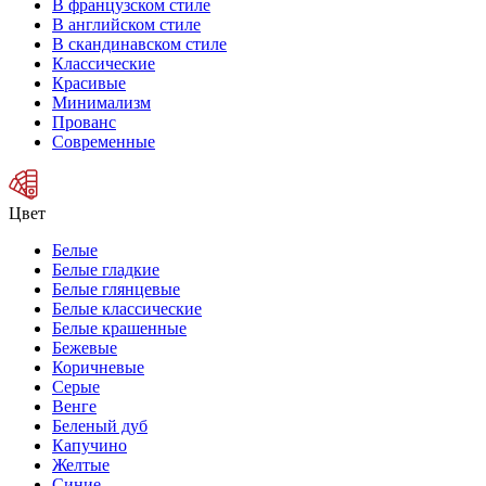
В французском стиле
В английском стиле
В скандинавском стиле
Классические
Красивые
Минимализм
Прованс
Современные
Цвет
Белые
Белые гладкие
Белые глянцевые
Белые классические
Белые крашенные
Бежевые
Коричневые
Серые
Венге
Беленый дуб
Капучино
Желтые
Синие