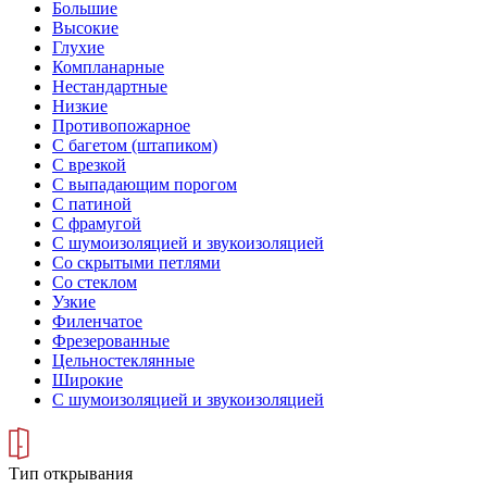
Большие
Высокие
Глухие
Компланарные
Нестандартные
Низкие
Противопожарное
С багетом (штапиком)
С врезкой
С выпадающим порогом
С патиной
С фрамугой
С шумоизоляцией и звукоизоляцией
Со скрытыми петлями
Со стеклом
Узкие
Филенчатое
Фрезерованные
Цельностеклянные
Широкие
С шумоизоляцией и звукоизоляцией
Тип открывания