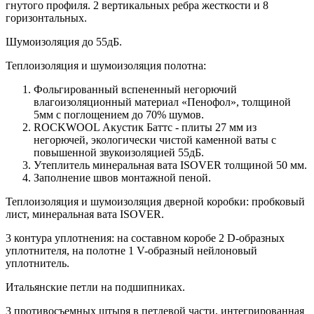
гнутого профиля. 2 вертикальных ребра жесткости и 8
горизонтальных.
Шумоизоляция до 55дБ.
Теплоизоляция и шумоизоляция полотна:
Фольгированный вспененный негорючий
влагоизоляционный материал «Пенофол», толщиной
5мм с поглощением до 70% шумов.
ROCKWOOL Акустик Баттс - плиты 27 мм из
негорючей, экологически чистой каменной ваты с
повышенной звукоизоляцией 55дБ.
Утеплитель минеральная вата ISOVER толщиной 50 мм.
Заполнение швов монтажной пеной.
Теплоизоляция и шумоизоляция дверной коробки: пробковый
лист, минеральная вата ISOVER.
3 контура уплотнения: на составном коробе 2 D-образных
уплотнителя, на полотне 1 V-образный нейлоновый
уплотнитель.
Итальянские петли на подшипниках.
3 противосъемных штыря в петлевой части, интегрированная