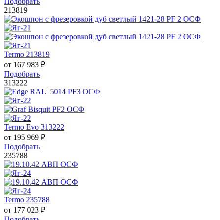
Подобрать
213819
Termo 213819
от
167 983
₽
Подобрать
313222
Termo Evo 313222
от
195 969
₽
Подобрать
235788
Termo 235788
от
177 023
₽
Подобрать