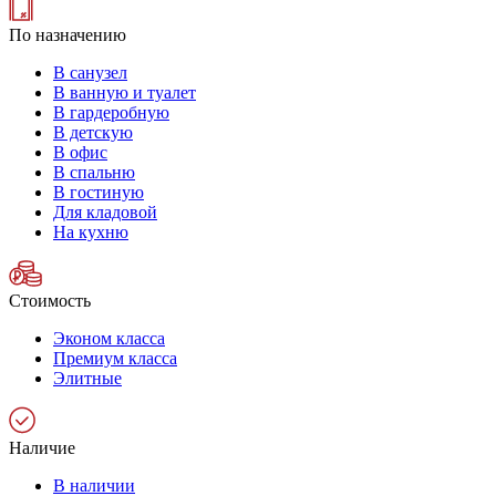
По назначению
В санузел
В ванную и туалет
В гардеробную
В детскую
В офис
В спальню
В гостиную
Для кладовой
На кухню
Стоимость
Эконом класса
Премиум класса
Элитные
Наличие
В наличии