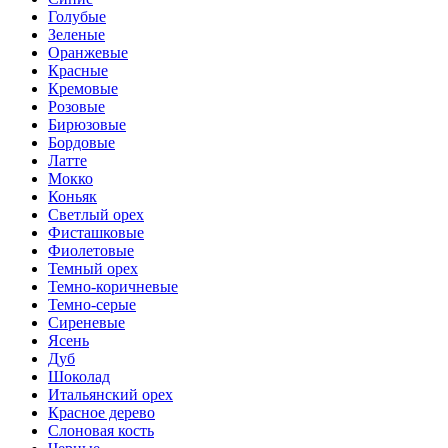
Голубые
Зеленые
Оранжевые
Красные
Кремовые
Розовые
Бирюзовые
Бордовые
Латте
Мокко
Коньяк
Светлый орех
Фисташковые
Фиолетовые
Темный орех
Темно-коричневые
Темно-серые
Сиреневые
Ясень
Дуб
Шоколад
Итальянский орех
Красное дерево
Слоновая кость