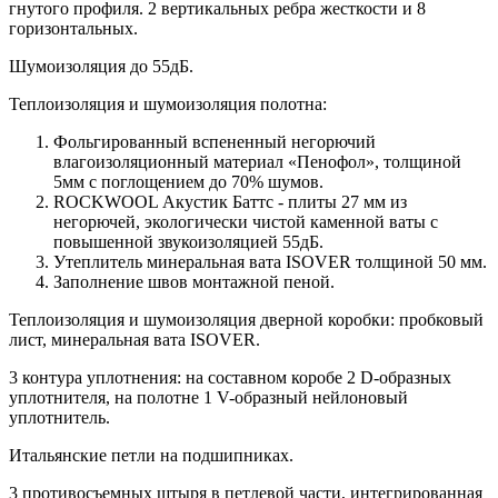
гнутого профиля. 2 вертикальных ребра жесткости и 8
горизонтальных.
Шумоизоляция до 55дБ.
Теплоизоляция и шумоизоляция полотна:
Фольгированный вспененный негорючий
влагоизоляционный материал «Пенофол», толщиной
5мм с поглощением до 70% шумов.
ROCKWOOL Акустик Баттс - плиты 27 мм из
негорючей, экологически чистой каменной ваты с
повышенной звукоизоляцией 55дБ.
Утеплитель минеральная вата ISOVER толщиной 50 мм.
Заполнение швов монтажной пеной.
Теплоизоляция и шумоизоляция дверной коробки: пробковый
лист, минеральная вата ISOVER.
3 контура уплотнения: на составном коробе 2 D-образных
уплотнителя, на полотне 1 V-образный нейлоновый
уплотнитель.
Итальянские петли на подшипниках.
3 противосъемных штыря в петлевой части, интегрированная