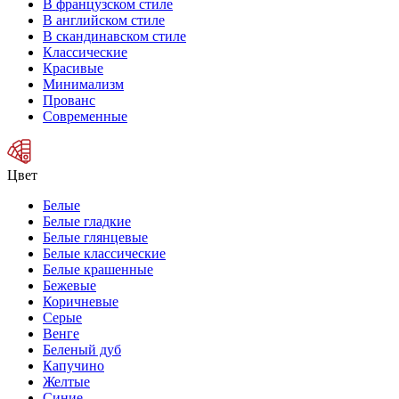
В французском стиле
В английском стиле
В скандинавском стиле
Классические
Красивые
Минимализм
Прованс
Современные
Цвет
Белые
Белые гладкие
Белые глянцевые
Белые классические
Белые крашенные
Бежевые
Коричневые
Серые
Венге
Беленый дуб
Капучино
Желтые
Синие