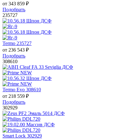
от
343 859
₽
Подобрать
235727
Termo 235727
от
236 543
₽
Подобрать
308610
Termo Evo 308610
от
218 559
₽
Подобрать
302929
Smart Lock 302929