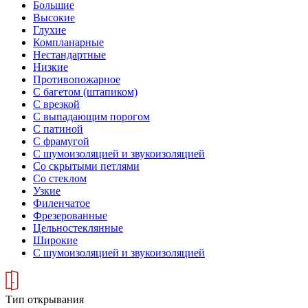
Большие
Высокие
Глухие
Компланарные
Нестандартные
Низкие
Противопожарное
С багетом (штапиком)
С врезкой
С выпадающим порогом
С патиной
С фрамугой
С шумоизоляцией и звукоизоляцией
Со скрытыми петлями
Со стеклом
Узкие
Филенчатое
Фрезерованные
Цельностеклянные
Широкие
С шумоизоляцией и звукоизоляцией
Тип открывания