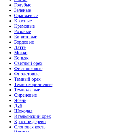
Голубые
Зеленые
Оранжевые
Красные
Кремовые
Розовые
Бирюзовые
Бордовые
Латте
Мокко
Коньяк
Светлый орех
Фисташковые
Фиолетовые
Темный орех
Темно-коричневые
Темно-серые
Сиреневые
Ясень
Дуб
Шоколад
Итальянский орех
Красное дерево
Слоновая кость