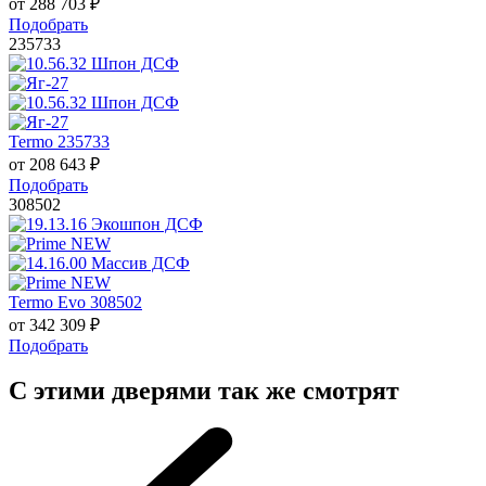
от
288 703
₽
Подобрать
235733
Termo 235733
от
208 643
₽
Подобрать
308502
Termo Evo 308502
от
342 309
₽
Подобрать
С этими дверями так же смотрят