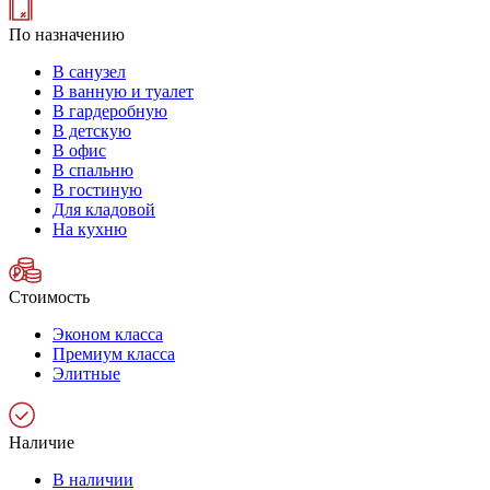
По назначению
В санузел
В ванную и туалет
В гардеробную
В детскую
В офис
В спальню
В гостиную
Для кладовой
На кухню
Стоимость
Эконом класса
Премиум класса
Элитные
Наличие
В наличии