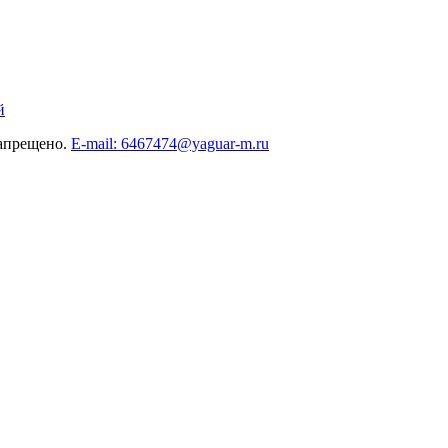
й
запрещено.
E-mail: 6467474@yaguar-m.ru