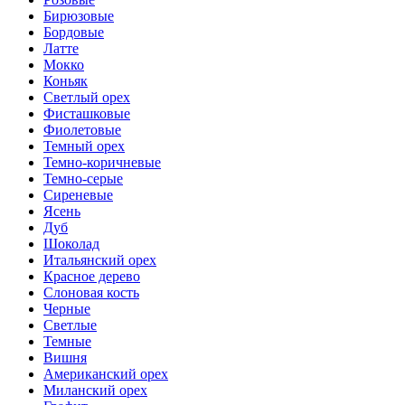
Бирюзовые
Бордовые
Латте
Мокко
Коньяк
Светлый орех
Фисташковые
Фиолетовые
Темный орех
Темно-коричневые
Темно-серые
Сиреневые
Ясень
Дуб
Шоколад
Итальянский орех
Красное дерево
Слоновая кость
Черные
Светлые
Темные
Вишня
Американский орех
Миланский орех