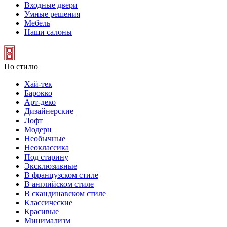
Входные двери
Умные решения
Мебель
Наши салоны
По стилю
Хай-тек
Барокко
Арт-деко
Дизайнерские
Лофт
Модерн
Необычные
Неоклассика
Под старину
Эксклюзивные
В французском стиле
В английском стиле
В скандинавском стиле
Классические
Красивые
Минимализм