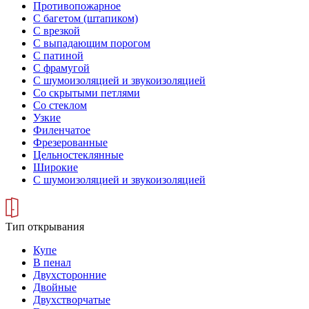
Противопожарное
С багетом (штапиком)
С врезкой
С выпадающим порогом
С патиной
С фрамугой
С шумоизоляцией и звукоизоляцией
Со скрытыми петлями
Со стеклом
Узкие
Филенчатое
Фрезерованные
Цельностеклянные
Широкие
С шумоизоляцией и звукоизоляцией
Тип открывания
Купе
В пенал
Двухсторонние
Двойные
Двухстворчатые