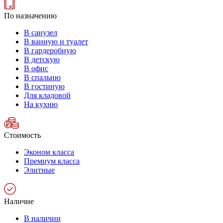
По назначению
В санузел
В ванную и туалет
В гардеробную
В детскую
В офис
В спальню
В гостиную
Для кладовой
На кухню
Стоимость
Эконом класса
Премиум класса
Элитные
Наличие
В наличии