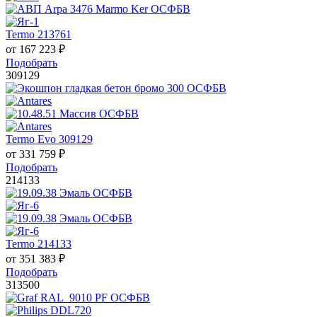
Termo 213761
от
167 223
₽
Подобрать
309129
Termo Evo 309129
от
331 759
₽
Подобрать
214133
Termo 214133
от
351 383
₽
Подобрать
313500