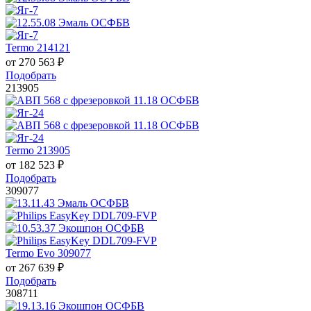
Termo 214121
от
270 563
₽
Подобрать
213905
Termo 213905
от
182 523
₽
Подобрать
309077
Termo Evo 309077
от
267 639
₽
Подобрать
308711