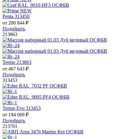
Penta 313450
от
200 844
₽
Подобрать
213863
Termo 213863
от
467 643
₽
Подобрать
313453
Termo Evo 313453
от
194 069
₽
Подобрать
213761