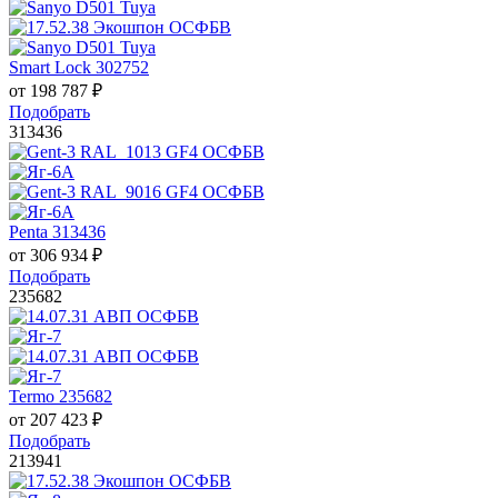
Smart Lock 302752
от
198 787
₽
Подобрать
313436
Penta 313436
от
306 934
₽
Подобрать
235682
Termo 235682
от
207 423
₽
Подобрать
213941