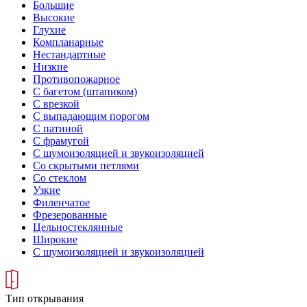
Большие
Высокие
Глухие
Компланарные
Нестандартные
Низкие
Противопожарное
С багетом (штапиком)
С врезкой
С выпадающим порогом
С патиной
С фрамугой
С шумоизоляцией и звукоизоляцией
Со скрытыми петлями
Со стеклом
Узкие
Филенчатое
Фрезерованные
Цельностеклянные
Широкие
С шумоизоляцией и звукоизоляцией
Тип открывания