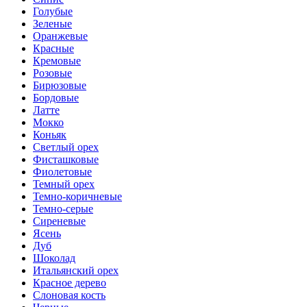
Голубые
Зеленые
Оранжевые
Красные
Кремовые
Розовые
Бирюзовые
Бордовые
Латте
Мокко
Коньяк
Светлый орех
Фисташковые
Фиолетовые
Темный орех
Темно-коричневые
Темно-серые
Сиреневые
Ясень
Дуб
Шоколад
Итальянский орех
Красное дерево
Слоновая кость