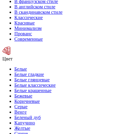
В французском стиле
В английском стиле
В скандинавском стиле
Классические
Красивые
Минимализм
Прованс
Современные
Цвет
Белые
Белые гладкие
Белые глянцевые
Белые классические
Белые крашенные
Бежевые
Коричневые
Серые
Венге
Беленый дуб
Капучино
Желтые
Синие