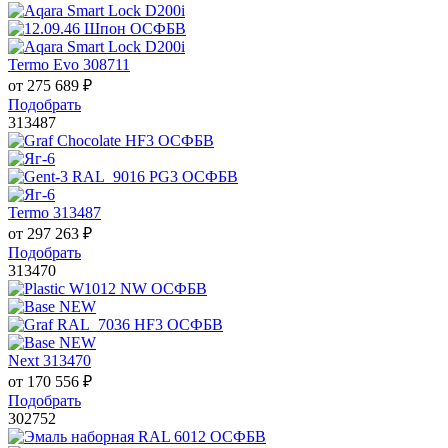
Termo Evo 308711
от
275 689
₽
Подобрать
313487
Termo 313487
от
297 263
₽
Подобрать
313470
Next 313470
от
170 556
₽
Подобрать
302752