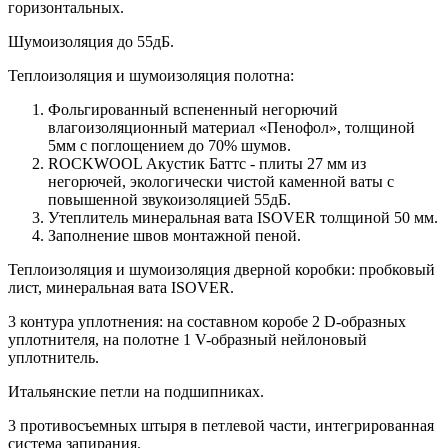
горизонтальных.
Шумоизоляция до 55дБ.
Теплоизоляция и шумоизоляция полотна:
Фольгированный вспененный негорючий
влагоизоляционный материал «Пенофол», толщиной
5мм с поглощением до 70% шумов.
ROCKWOOL Акустик Баттс - плиты 27 мм из
негорючей, экологически чистой каменной ваты с
повышенной звукоизоляцией 55дБ.
Утеплитель минеральная вата ISOVER толщиной 50 мм.
Заполнение швов монтажной пеной.
Теплоизоляция и шумоизоляция дверной коробки: пробковый
лист, минеральная вата ISOVER.
3 контура уплотнения: на составном коробе 2 D-образных
уплотнителя, на полотне 1 V-образный нейлоновый
уплотнитель.
Итальянские петли на подшипниках.
3 противосъемных штыря в петлевой части, интегрированная
система запирания.