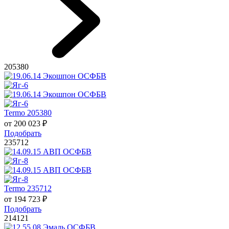
205380
Termo 205380
от
200 023
₽
Подобрать
235712
Termo 235712
от
194 723
₽
Подобрать
214121