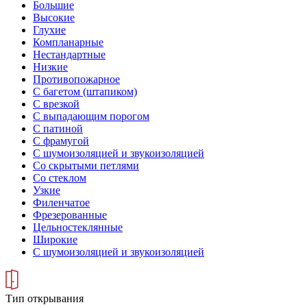
Большие
Высокие
Глухие
Компланарные
Нестандартные
Низкие
Противопожарное
С багетом (штапиком)
С врезкой
С выпадающим порогом
С патиной
С фрамугой
С шумоизоляцией и звукоизоляцией
Со скрытыми петлями
Со стеклом
Узкие
Филенчатое
Фрезерованные
Цельностеклянные
Широкие
С шумоизоляцией и звукоизоляцией
Тип открывания