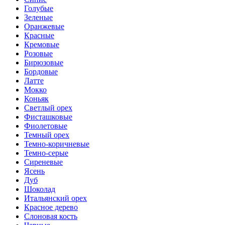
Голубые
Зеленые
Оранжевые
Красные
Кремовые
Розовые
Бирюзовые
Бордовые
Латте
Мокко
Коньяк
Светлый орех
Фисташковые
Фиолетовые
Темный орех
Темно-коричневые
Темно-серые
Сиреневые
Ясень
Дуб
Шоколад
Итальянский орех
Красное дерево
Слоновая кость