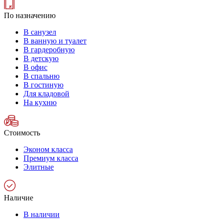
По назначению
В санузел
В ванную и туалет
В гардеробную
В детскую
В офис
В спальню
В гостиную
Для кладовой
На кухню
Стоимость
Эконом класса
Премиум класса
Элитные
Наличие
В наличии