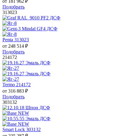
от
181 962
₽
Подобрать
313023
Penta 313023
от
248 514
₽
Подобрать
214172
Termo 214172
от
316 883
₽
Подобрать
303132
Smart Lock 303132
от
235 287
₽