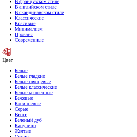
В французском стиле
В английском стиле
В скандинавском стиле
Классические
Красивые
Минимализм
Прованс
Современные
Цвет
Белые
Белые гладкие
Белые глянцевые
Белые классические
Белые крашенные
Бежевые
Коричневые
Серые
Венге
Беленый дуб
Капучино
Желтые
Синие