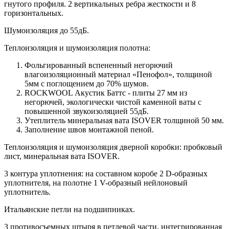
гнутого профиля. 2 вертикальных ребра жесткости и 8
горизонтальных.
Шумоизоляция до 55дБ.
Теплоизоляция и шумоизоляция полотна:
Фольгированный вспененный негорючий
влагоизоляционный материал «Пенофол», толщиной
5мм с поглощением до 70% шумов.
ROCKWOOL Акустик Баттс - плиты 27 мм из
негорючей, экологически чистой каменной ваты с
повышенной звукоизоляцией 55дБ.
Утеплитель минеральная вата ISOVER толщиной 50 мм.
Заполнение швов монтажной пеной.
Теплоизоляция и шумоизоляция дверной коробки: пробковый
лист, минеральная вата ISOVER.
3 контура уплотнения: на составном коробе 2 D-образных
уплотнителя, на полотне 1 V-образный нейлоновый
уплотнитель.
Итальянские петли на подшипниках.
3 противосъемных штыря в петлевой части, интегрированная