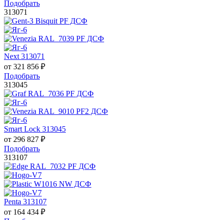
Подобрать
313071
Next 313071
от
321 856
₽
Подобрать
313045
Smart Lock 313045
от
296 827
₽
Подобрать
313107
Penta 313107
от
164 434
₽