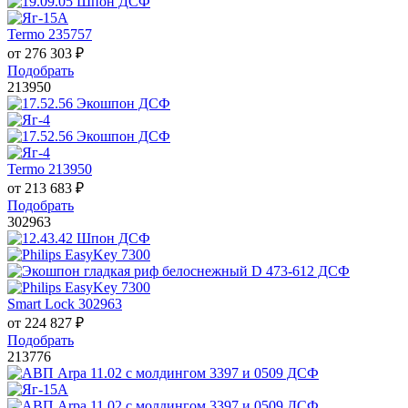
Termo 235757
от
276 303
₽
Подобрать
213950
Termo 213950
от
213 683
₽
Подобрать
302963
Smart Lock 302963
от
224 827
₽
Подобрать
213776