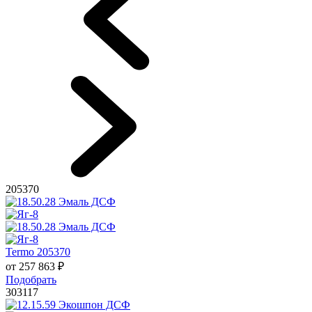
205370
Termo 205370
от
257 863
₽
Подобрать
303117