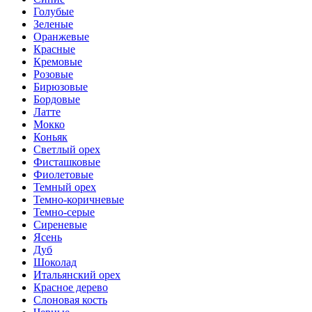
Голубые
Зеленые
Оранжевые
Красные
Кремовые
Розовые
Бирюзовые
Бордовые
Латте
Мокко
Коньяк
Светлый орех
Фисташковые
Фиолетовые
Темный орех
Темно-коричневые
Темно-серые
Сиреневые
Ясень
Дуб
Шоколад
Итальянский орех
Красное дерево
Слоновая кость