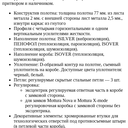
притвором и наличником.
Конструктив полотна: толщина полотна 77 мм. из листа
металла 2 мм. с внешней стороны лист металла 2,5 мм.,
изнутри каркас из гнутого
Профиля с четырьмя горизонтальными и одним
вертикальным усилителями жесткости.
Наполнение полотна: ISILVER (виброизоляция),
ПЕНОФОЛ (теплоизоляция, пароизоляция), ISOVER
(теплоизоляция, шумоизоляция).
Наполнение короба: ISOVER (теплоизоляция,
шумоизоляция).
Уплотнение: D-образный контур на полотне, съемный
уплотнитель на коробе. Доступные цвета уплотнителя:
черный, белый.
Петли: регулирумые скрытые стальные петли — 3 шт.
Регулировка:
эксцентрик регулируемая ответная часть в коробе
с замковой стороны.
для замков Mottura Nova и Mottura X-mode
регулировочная коробка с замковой стороны без
эксцентрика.
Декоративные элементы: хромированные втулки для
технологических отверстий под противосъемные штыри
(в петлевой части короба),