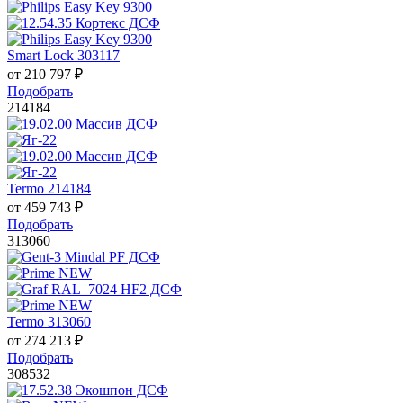
Smart Lock 303117
от
210 797
₽
Подобрать
214184
Termo 214184
от
459 743
₽
Подобрать
313060
Termo 313060
от
274 213
₽
Подобрать
308532