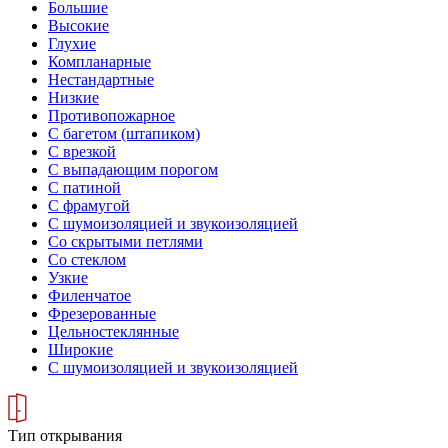
Большие
Высокие
Глухие
Компланарные
Нестандартные
Низкие
Противопожарное
С багетом (штапиком)
С врезкой
С выпадающим порогом
С патиной
С фрамугой
С шумоизоляцией и звукоизоляцией
Со скрытыми петлями
Со стеклом
Узкие
Филенчатое
Фрезерованные
Цельностеклянные
Широкие
С шумоизоляцией и звукоизоляцией
Тип открывания