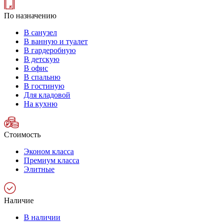
По назначению
В санузел
В ванную и туалет
В гардеробную
В детскую
В офис
В спальню
В гостиную
Для кладовой
На кухню
Стоимость
Эконом класса
Премиум класса
Элитные
Наличие
В наличии