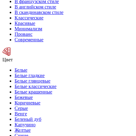
В французском стиле
В английском стиле
В скандинавском стиле
Классические
Красивые
Минимализм
Прованс
Современные
Цвет
Белые
Белые гладкие
Белые глянцевые
Белые классические
Белые крашенные
Бежевые
Коричневые
Серые
Венге
Беленый дуб
Капучино
Желтые
Синие