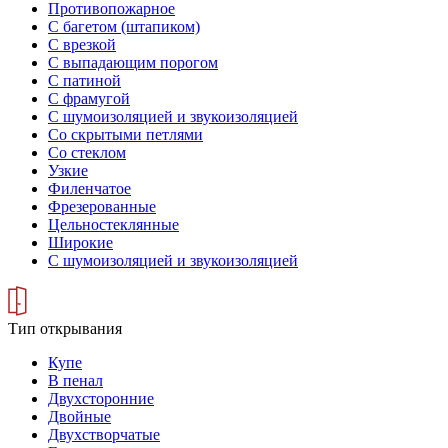
Противопожарное
С багетом (штапиком)
С врезкой
С выпадающим порогом
С патиной
С фрамугой
С шумоизоляцией и звукоизоляцией
Со скрытыми петлями
Со стеклом
Узкие
Филенчатое
Фрезерованные
Цельностеклянные
Широкие
С шумоизоляцией и звукоизоляцией
Тип открывания
Купе
В пенал
Двухсторонние
Двойные
Двухстворчатые