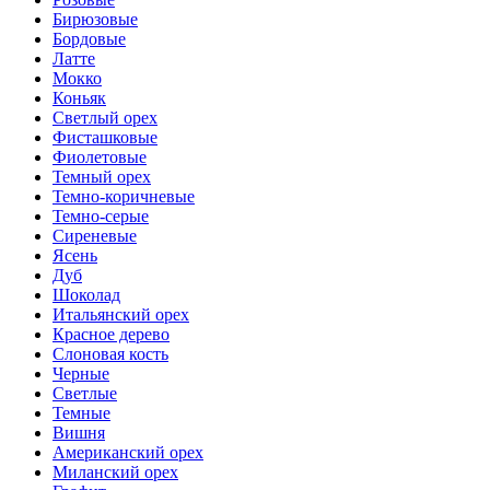
Бирюзовые
Бордовые
Латте
Мокко
Коньяк
Светлый орех
Фисташковые
Фиолетовые
Темный орех
Темно-коричневые
Темно-серые
Сиреневые
Ясень
Дуб
Шоколад
Итальянский орех
Красное дерево
Слоновая кость
Черные
Светлые
Темные
Вишня
Американский орех
Миланский орех