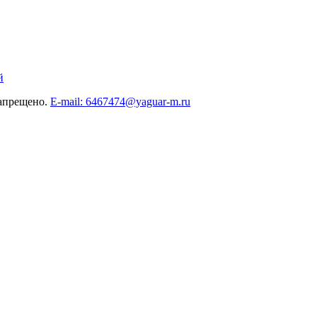
й
запрещено.
E-mail: 6467474@yaguar-m.ru