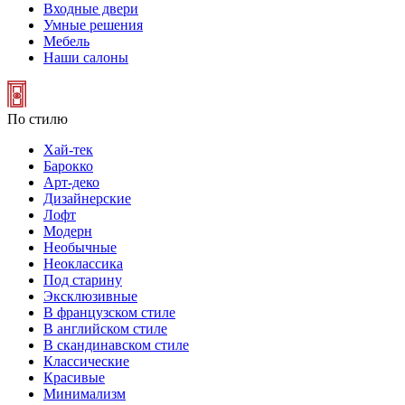
Входные двери
Умные решения
Мебель
Наши салоны
По стилю
Хай-тек
Барокко
Арт-деко
Дизайнерские
Лофт
Модерн
Необычные
Неоклассика
Под старину
Эксклюзивные
В французском стиле
В английском стиле
В скандинавском стиле
Классические
Красивые
Минимализм