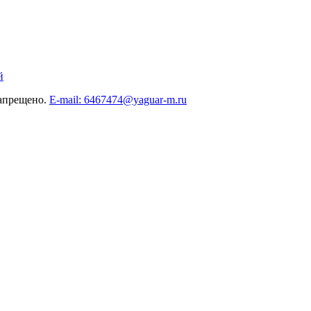
й
запрещено.
E-mail: 6467474@yaguar-m.ru