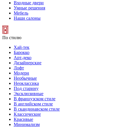
Входные двери
Умные решения
Мебель
Наши салоны
По стилю
Хай-тек
Барокко
Арт-деко
Дизайнерские
Лофт
Модерн
Необычные
Неоклассика
Под старину
Эксклюзивные
В французском стиле
В английском стиле
В скандинавском стиле
Классические
Красивые
Минимализм