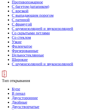
Противопожарное
С багетом (штапиком)
С врезкой
С выпадающим порогом
С патиной
С фрамугой
С шумоизоляцией и звукоизоляцией
Со скрытыми петлями
Со стеклом
Узкие
Филенчатое
Фрезерованные
Цельностеклянные
Широкие
С шумоизоляцией и звукоизоляцией
Тип открывания
Купе
В пенал
Двухсторонние
Двойные
Двухстворчатые