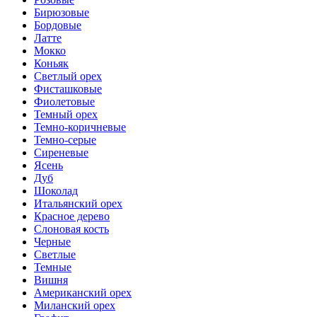
Бирюзовые
Бордовые
Латте
Мокко
Коньяк
Светлый орех
Фисташковые
Фиолетовые
Темный орех
Темно-коричневые
Темно-серые
Сиреневые
Ясень
Дуб
Шоколад
Итальянский орех
Красное дерево
Слоновая кость
Черные
Светлые
Темные
Вишня
Американский орех
Миланский орех