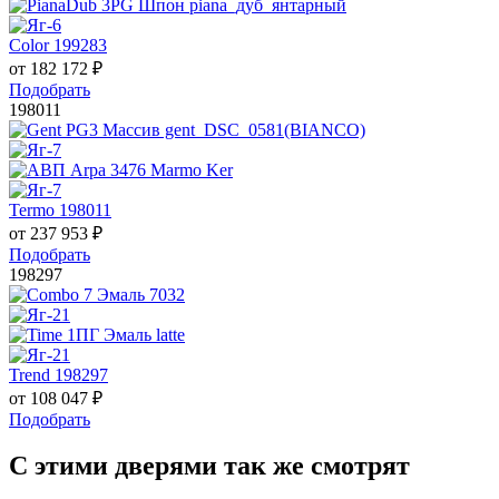
Color 199283
от
182 172
₽
Подобрать
198011
Termo 198011
от
237 953
₽
Подобрать
198297
Trend 198297
от
108 047
₽
Подобрать
С этими дверями так же смотрят