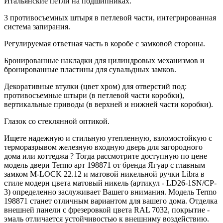
Итальянские петли на подшипниках.
3 противосъемных штыря в петлевой части, интегрированная
система запирания.
Регулируемая ответная часть в коробе с замковой стороны.
Бронированные накладки для цилиндровых механизмов и
бронированные пластины для сувальдных замков.
Декоративные втулки (цвет хром) для отверстий под:
противосъемные штыри (в петлевой части коробки),
вертикальные приводы (в верхней и нижней части коробки).
Глазок со стеклянной оптикой.
Ищете надежную и стильную утепленную, взломостойкую с
терморазрывом железную входную дверь для загородного
дома или коттеджа ? Тогда рассмотрите доступную по цене
модель двери Termo арт 198871 от бренда Ягуар с главным
замком M-LOCK 22.12 и матовой никельной ручки Libra в
стиле модерн цвета матовый никель (артикул - LD26-1SN/CP-
3) определенно заслуживает Вашего внимания. Модель Termo
198871 станет отличным вариантом для вашего дома. Отделка
внешней панели с фрезеровкой цвета RAL 7032, покрытие -
эмаль отличается устойчивостью к внешниму воздействию.