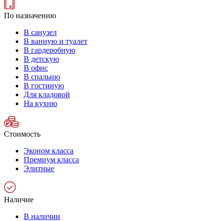
По назначению
В санузел
В ванную и туалет
В гардеробную
В детскую
В офис
В спальню
В гостиную
Для кладовой
На кухню
Стоимость
Эконом класса
Премиум класса
Элитные
Наличие
В наличии