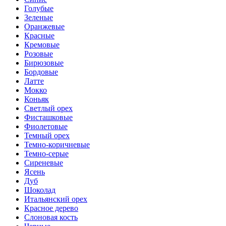
Голубые
Зеленые
Оранжевые
Красные
Кремовые
Розовые
Бирюзовые
Бордовые
Латте
Мокко
Коньяк
Светлый орех
Фисташковые
Фиолетовые
Темный орех
Темно-коричневые
Темно-серые
Сиреневые
Ясень
Дуб
Шоколад
Итальянский орех
Красное дерево
Слоновая кость