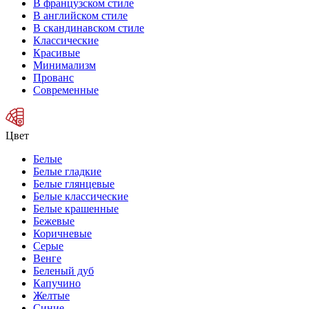
В французском стиле
В английском стиле
В скандинавском стиле
Классические
Красивые
Минимализм
Прованс
Современные
Цвет
Белые
Белые гладкие
Белые глянцевые
Белые классические
Белые крашенные
Бежевые
Коричневые
Серые
Венге
Беленый дуб
Капучино
Желтые
Синие