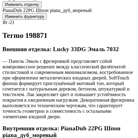
Изменить отделку
PianaDub 22PG Шпон piana_дуб_мореный
Изменить фурнитуру
Яг-21
Termo 198871
Внешняя отделка: Lucky 33DG Эмаль 7032
— Панель Эмаль с фрезеровкой представляет собой
компромиссное решение между классической филёнчатой
стилистикой и современным минимализмом, востребованное
при оформлении металлических входных дверей. SoftTouch
финиш формирует приглушённый матовый тон, который
сочетается с натуральным деревом, бетоном, штукатуркой и
текстилем. Лак закрепляет цвет и повышает устойчивость
покрытия к ежедневным нагрузкам. Декоративная фрезеровка
выполняется по техническим чертежам, что гарантирует
точность геометрии и совместимость с остальными
элементами входной двери.
Внутренняя отделка: PianaDub 22PG Шпон
piana_дуб_мореный