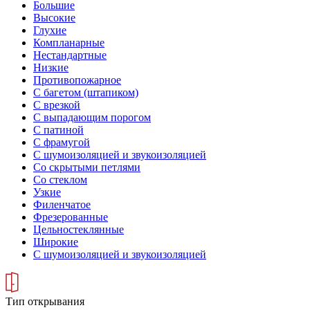
Большие
Высокие
Глухие
Компланарные
Нестандартные
Низкие
Противопожарное
С багетом (штапиком)
С врезкой
С выпадающим порогом
С патиной
С фрамугой
С шумоизоляцией и звукоизоляцией
Со скрытыми петлями
Со стеклом
Узкие
Филенчатое
Фрезерованные
Цельностеклянные
Широкие
С шумоизоляцией и звукоизоляцией
Тип открывания