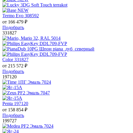
Termo Evo 308592
от
166 479
₽
Подобрать
331827
Color 331827
от
215 572
₽
Подобрать
197120
Penta 197120
от
158 854
₽
Подобрать
199727