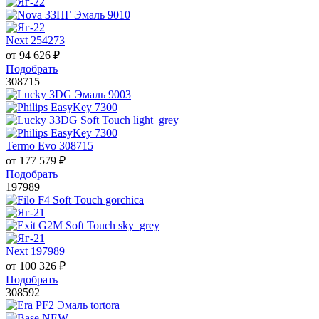
Next 254273
от
94 626
₽
Подобрать
308715
Termo Evo 308715
от
177 579
₽
Подобрать
197989
Next 197989
от
100 326
₽
Подобрать
308592