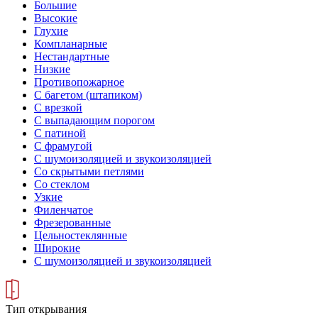
Большие
Высокие
Глухие
Компланарные
Нестандартные
Низкие
Противопожарное
С багетом (штапиком)
С врезкой
С выпадающим порогом
С патиной
С фрамугой
С шумоизоляцией и звукоизоляцией
Со скрытыми петлями
Со стеклом
Узкие
Филенчатое
Фрезерованные
Цельностеклянные
Широкие
С шумоизоляцией и звукоизоляцией
Тип открывания