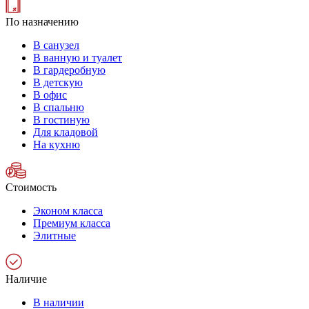
По назначению
В санузел
В ванную и туалет
В гардеробную
В детскую
В офис
В спальню
В гостиную
Для кладовой
На кухню
Стоимость
Эконом класса
Премиум класса
Элитные
Наличие
В наличии