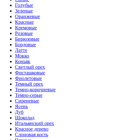
Голубые
Зеленые
Оранжевые
Красные
Кремовые
Розовые
Бирюзовые
Бордовые
Латте
Мокко
Коньяк
Светлый орех
Фисташковые
Фиолетовые
Темный орех
Темно-коричневые
Темно-серые
Сиреневые
Ясень
Дуб
Шоколад
Итальянский орех
Красное дерево
Слоновая кость