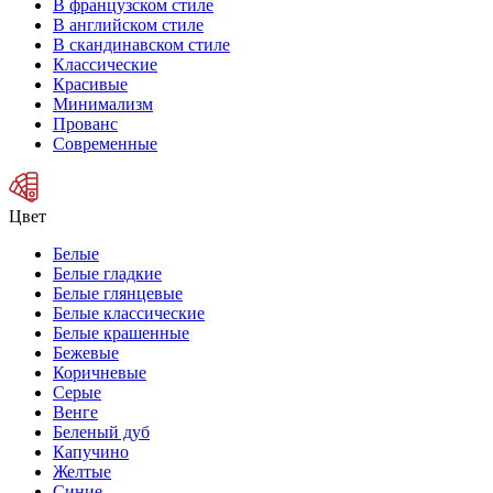
В французском стиле
В английском стиле
В скандинавском стиле
Классические
Красивые
Минимализм
Прованс
Современные
Цвет
Белые
Белые гладкие
Белые глянцевые
Белые классические
Белые крашенные
Бежевые
Коричневые
Серые
Венге
Беленый дуб
Капучино
Желтые
Синие