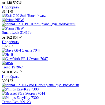
от
148 597
₽
Подобрать
314179
Smart Lock 314179
от
162 867
₽
Подобрать
197967
Trend 197967
от
160 547
₽
Подобрать
309123
Termo Evo 309123