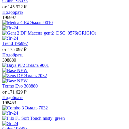
Color 198033
от
145 922
₽
Подобрать
196997
Trend 196997
от
175 097
₽
Подобрать
308880
Termo Evo 308880
от
171 629
₽
Подобрать
198453
Color 198453