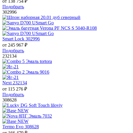
от
138 754
₽
Подобрать
302996
Smart Lock 302996
от
245 967
₽
Подобрать
232134
Next 232134
от
115 276
₽
Подобрать
308628
Termo Evo 308628
от
166 479
₽