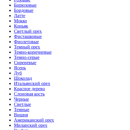
Бирюзовые
Бордовые
Латте
Мокко
Коньяк
Светлый орех
Фисташковые
Фиолетовые
Темный орех
Темно-коричневые
Темно-серые
Сиреневые
Ясень
Дуб
Шоколад
Итальянский орех
Красное дерево
Слоновая кость
Черные
Светлые
Темные
Вишня
Американский орех
Миланский орех