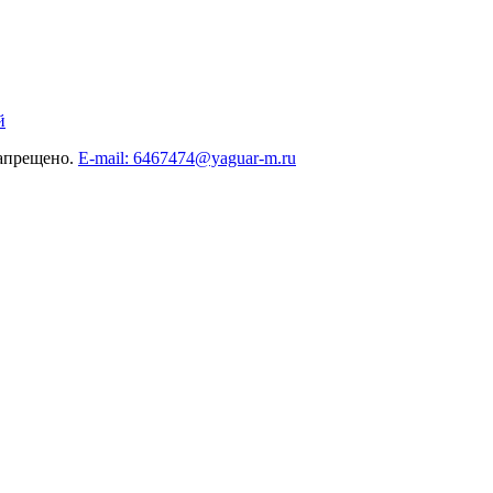
й
запрещено.
E-mail: 6467474@yaguar-m.ru