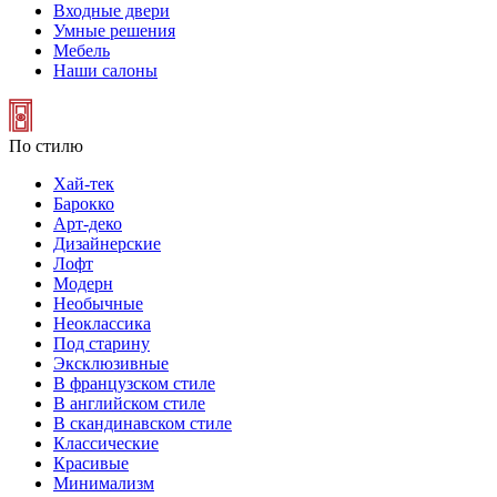
Входные двери
Умные решения
Мебель
Наши салоны
По стилю
Хай-тек
Барокко
Арт-деко
Дизайнерские
Лофт
Модерн
Необычные
Неоклассика
Под старину
Эксклюзивные
В французском стиле
В английском стиле
В скандинавском стиле
Классические
Красивые
Минимализм