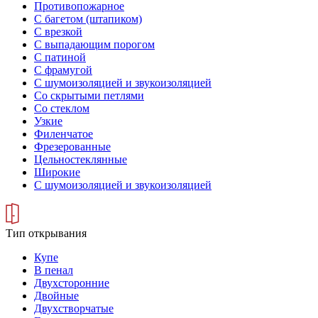
Противопожарное
С багетом (штапиком)
С врезкой
С выпадающим порогом
С патиной
С фрамугой
С шумоизоляцией и звукоизоляцией
Со скрытыми петлями
Со стеклом
Узкие
Филенчатое
Фрезерованные
Цельностеклянные
Широкие
С шумоизоляцией и звукоизоляцией
Тип открывания
Купе
В пенал
Двухсторонние
Двойные
Двухстворчатые