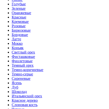
Голубые
Зеленые
Оранжевые
Красные
Кремовые
Розовые
Бирюзовые
Бордовые
Латте
Мокко
Коньяк
Светлый орех
Фисташковые
Фиолетовые
Темный орех
Темно-коричневые
Темно-серые
Сиреневые
Ясень
Дуб
Шоколад
Итальянский орех
Красное дерево
Слоновая кость