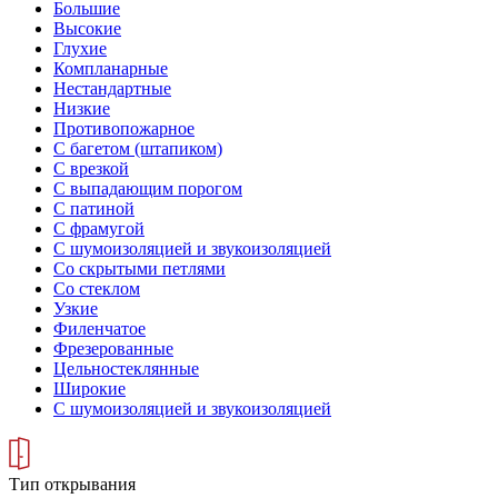
Большие
Высокие
Глухие
Компланарные
Нестандартные
Низкие
Противопожарное
С багетом (штапиком)
С врезкой
С выпадающим порогом
С патиной
С фрамугой
С шумоизоляцией и звукоизоляцией
Со скрытыми петлями
Со стеклом
Узкие
Филенчатое
Фрезерованные
Цельностеклянные
Широкие
С шумоизоляцией и звукоизоляцией
Тип открывания