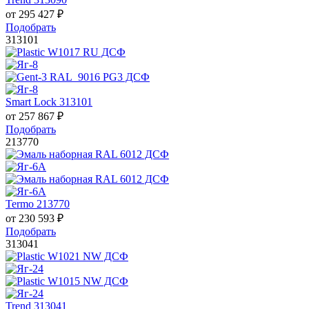
от
295 427
₽
Подобрать
313101
Smart Lock 313101
от
257 867
₽
Подобрать
213770
Termo 213770
от
230 593
₽
Подобрать
313041
Trend 313041