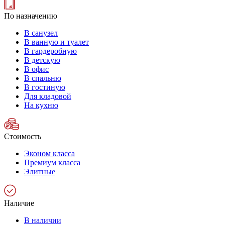
По назначению
В санузел
В ванную и туалет
В гардеробную
В детскую
В офис
В спальню
В гостиную
Для кладовой
На кухню
Стоимость
Эконом класса
Премиум класса
Элитные
Наличие
В наличии