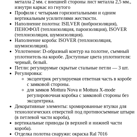
металла 2 мм. с внешней стороны лист металла 2,5 мм.,
изнутри каркас из гнутого
Профиля с четырьмя горизонтальными и одним
вертикальным усилителями жесткости.
Наполнение полотна: ISILVER (виброизоляция),
ПЕНОФОЛ (теплоизоляция, пароизоляция), ISOVER
(теплоизоляция, шумоизоляция).
Наполнение короба: ISOVER (теплоизоляция,
шумоизоляция).
Уплотнение: D-образный контур на полотне, съемный
уплотнитель на коробе. Доступные цвета уплотнителя:
черный, белый.
Петли: регулирумые скрытые стальные петли — 3 шт.
Регулировка:
эксцентрик регулируемая ответная часть в коробе
с замковой стороны.
для замков Mottura Nova и Mottura X-mode
регулировочная коробка с замковой стороны без
эксцентрика.
Декоративные элементы: хромированные втулки для
технологических отверстий под противосъемные штыри
(в петлевой части короба),
вертикальные приводы (в верхней и нижней части
короба).
Отделка полотна снаружи: окраска Ral 7016