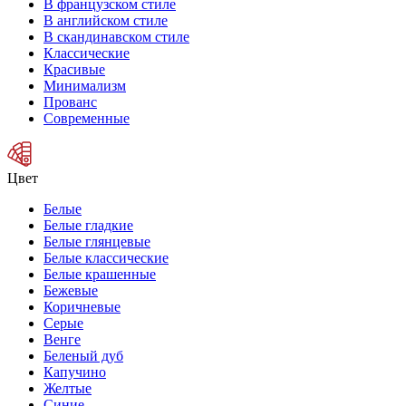
В французском стиле
В английском стиле
В скандинавском стиле
Классические
Красивые
Минимализм
Прованс
Современные
Цвет
Белые
Белые гладкие
Белые глянцевые
Белые классические
Белые крашенные
Бежевые
Коричневые
Серые
Венге
Беленый дуб
Капучино
Желтые
Синие