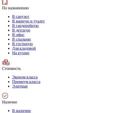
По назначению
В санузел
В ванную и туалет
В гардеробную
В детскую
В офис
В спальню
В гостиную
Для кладовой
На кухню
Стоимость
Эконом класса
Премиум класса
Элитные
Наличие
В наличии