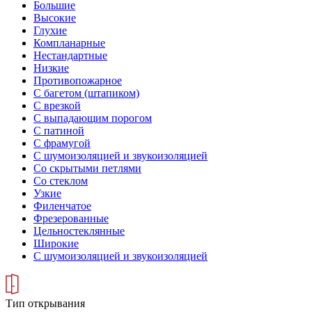
Большие
Высокие
Глухие
Компланарные
Нестандартные
Низкие
Противопожарное
С багетом (штапиком)
С врезкой
С выпадающим порогом
С патиной
С фрамугой
С шумоизоляцией и звукоизоляцией
Со скрытыми петлями
Со стеклом
Узкие
Филенчатое
Фрезерованные
Цельностеклянные
Широкие
С шумоизоляцией и звукоизоляцией
Тип открывания