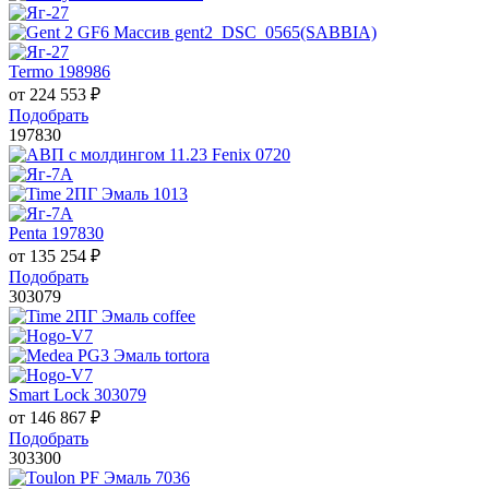
Termo 198986
от
224 553
₽
Подобрать
197830
Penta 197830
от
135 254
₽
Подобрать
303079
Smart Lock 303079
от
146 867
₽
Подобрать
303300