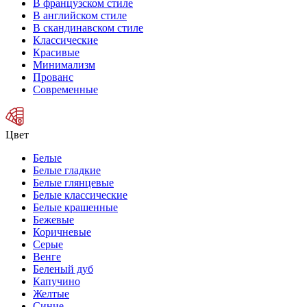
В французском стиле
В английском стиле
В скандинавском стиле
Классические
Красивые
Минимализм
Прованс
Современные
Цвет
Белые
Белые гладкие
Белые глянцевые
Белые классические
Белые крашенные
Бежевые
Коричневые
Серые
Венге
Беленый дуб
Капучино
Желтые
Синие