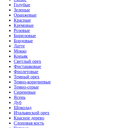
Голубые
Зеленые
Оранжевые
Красные
Кремовые
Розовые
Бирюзовые
Бордовые
Латте
Мокко
Коньяк
Светлый орех
Фисташковые
Фиолетовые
Темный орех
Темно-коричневые
Темно-серые
Сиреневые
Ясень
Дуб
Шоколад
Итальянский орех
Красное дерево
Слоновая кость