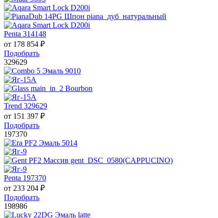
Penta 314148
от
178 854
₽
Подобрать
329629
Trend 329629
от
151 397
₽
Подобрать
197370
Penta 197370
от
233 204
₽
Подобрать
198986