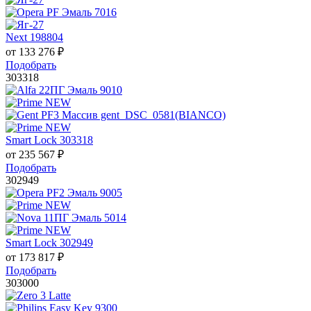
Next 198804
от
133 276
₽
Подобрать
303318
Smart Lock 303318
от
235 567
₽
Подобрать
302949
Smart Lock 302949
от
173 817
₽
Подобрать
303000