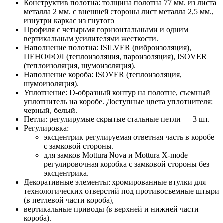
Конструктив полотна: толщина полотна 77 мм. из листа
металла 2 мм. с внешней стороны лист металла 2,5 мм.,
изнутри каркас из гнутого
Профиля с четырьмя горизонтальными и одним
вертикальным усилителями жесткости.
Наполнение полотна: ISILVER (виброизоляция),
ПЕНОФОЛ (теплоизоляция, пароизоляция), ISOVER
(теплоизоляция, шумоизоляция).
Наполнение короба: ISOVER (теплоизоляция,
шумоизоляция).
Уплотнение: D-образный контур на полотне, съемный
уплотнитель на коробе. Доступные цвета уплотнителя:
черный, белый.
Петли: регулирумые скрытые стальные петли — 3 шт.
Регулировка:
эксцентрик регулируемая ответная часть в коробе
с замковой стороны.
для замков Mottura Nova и Mottura X-mode
регулировочная коробка с замковой стороны без
эксцентрика.
Декоративные элементы: хромированные втулки для
технологических отверстий под противосъемные штыри
(в петлевой части короба),
вертикальные приводы (в верхней и нижней части
короба).