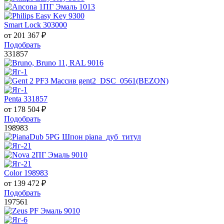
Smart Lock 303000
от
201 367
₽
Подобрать
331857
Penta 331857
от
178 504
₽
Подобрать
198983
Color 198983
от
139 472
₽
Подобрать
197561