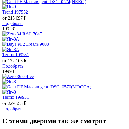
Trend 197552
от
215 697
₽
Подобрать
199281
Termo 199281
от
172 103
₽
Подобрать
199931
Termo 199931
от
229 553
₽
Подобрать
С этими дверями так же смотрят