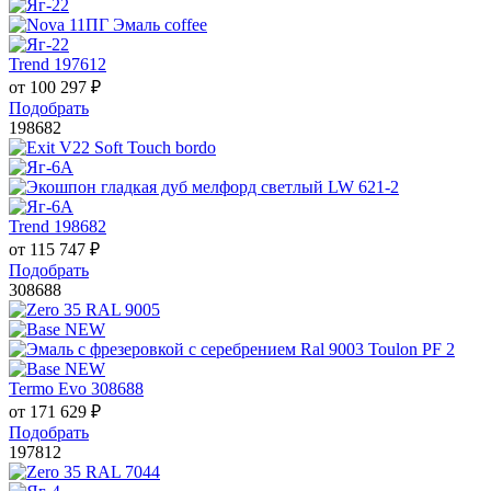
Trend 197612
от
100 297
₽
Подобрать
198682
Trend 198682
от
115 747
₽
Подобрать
308688
Termo Evo 308688
от
171 629
₽
Подобрать
197812