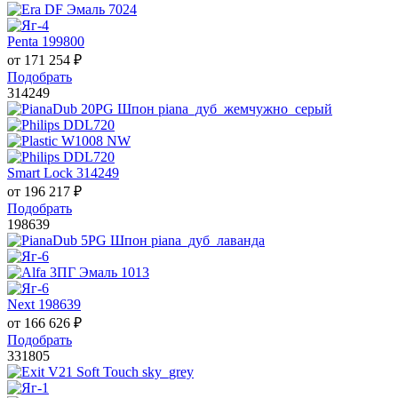
Penta 199800
от
171 254
₽
Подобрать
314249
Smart Lock 314249
от
196 217
₽
Подобрать
198639
Next 198639
от
166 626
₽
Подобрать
331805