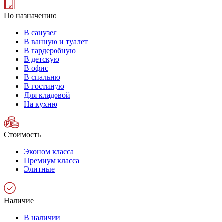
По назначению
В санузел
В ванную и туалет
В гардеробную
В детскую
В офис
В спальню
В гостиную
Для кладовой
На кухню
Стоимость
Эконом класса
Премиум класса
Элитные
Наличие
В наличии