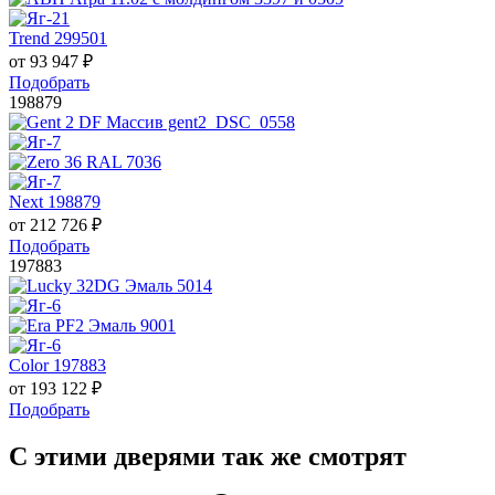
Trend 299501
от
93 947
₽
Подобрать
198879
Next 198879
от
212 726
₽
Подобрать
197883
Color 197883
от
193 122
₽
Подобрать
С этими дверями так же смотрят