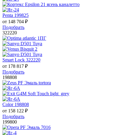
Penta 199825
от
148 704
₽
Подобрать
322220
Smart Lock 322220
от
178 817
₽
Подобрать
198808
Color 198808
от
158 122
₽
Подобрать
199800