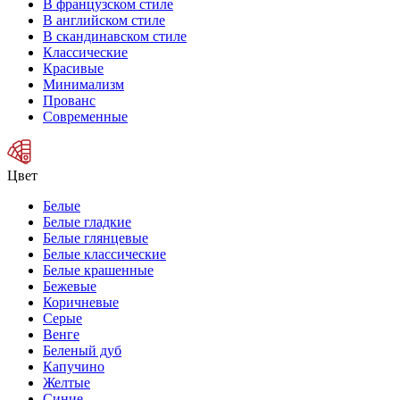
В французском стиле
В английском стиле
В скандинавском стиле
Классические
Красивые
Минимализм
Прованс
Современные
Цвет
Белые
Белые гладкие
Белые глянцевые
Белые классические
Белые крашенные
Бежевые
Коричневые
Серые
Венге
Беленый дуб
Капучино
Желтые
Синие