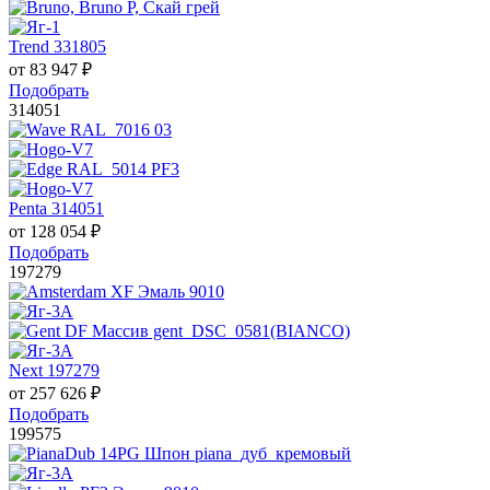
Trend 331805
от
83 947
₽
Подобрать
314051
Penta 314051
от
128 054
₽
Подобрать
197279
Next 197279
от
257 626
₽
Подобрать
199575