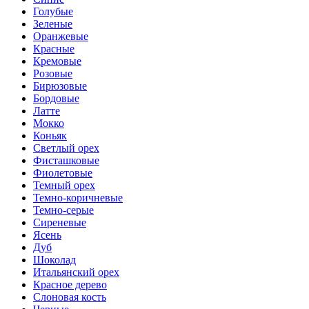
Голубые
Зеленые
Оранжевые
Красные
Кремовые
Розовые
Бирюзовые
Бордовые
Латте
Мокко
Коньяк
Светлый орех
Фисташковые
Фиолетовые
Темный орех
Темно-коричневые
Темно-серые
Сиреневые
Ясень
Дуб
Шоколад
Итальянский орех
Красное дерево
Слоновая кость