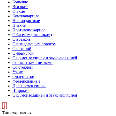
Большие
Высокие
Глухие
Компланарные
Нестандартные
Низкие
Противопожарное
С багетом (штапиком)
С врезкой
С выпадающим порогом
С патиной
С фрамугой
С шумоизоляцией и звукоизоляцией
Со скрытыми петлями
Со стеклом
Узкие
Филенчатое
Фрезерованные
Цельностеклянные
Широкие
С шумоизоляцией и звукоизоляцией
Тип открывания