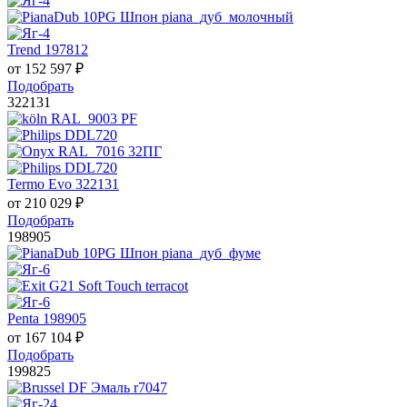
Trend 197812
от
152 597
₽
Подобрать
322131
Termo Evo 322131
от
210 029
₽
Подобрать
198905
Penta 198905
от
167 104
₽
Подобрать
199825