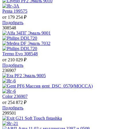
Penta 199575
от
179 254
₽
Подобрать
308548
Termo Evo 308548
от
210 029
₽
Подобрать
236907
Color 236907
от
254 872
₽
Подобрать
299501