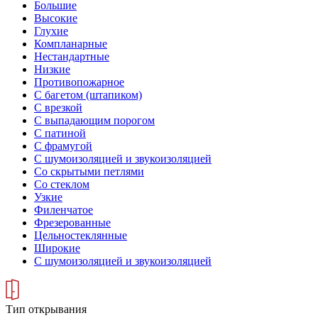
Большие
Высокие
Глухие
Компланарные
Нестандартные
Низкие
Противопожарное
С багетом (штапиком)
С врезкой
С выпадающим порогом
С патиной
С фрамугой
С шумоизоляцией и звукоизоляцией
Со скрытыми петлями
Со стеклом
Узкие
Филенчатое
Фрезерованные
Цельностеклянные
Широкие
С шумоизоляцией и звукоизоляцией
Тип открывания