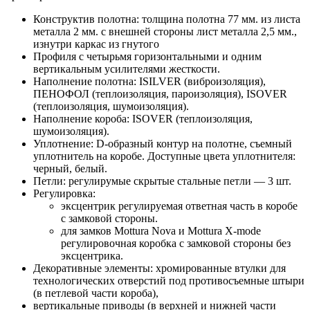
Конструктив полотна: толщина полотна 77 мм. из листа
металла 2 мм. с внешней стороны лист металла 2,5 мм.,
изнутри каркас из гнутого
Профиля с четырьмя горизонтальными и одним
вертикальным усилителями жесткости.
Наполнение полотна: ISILVER (виброизоляция),
ПЕНОФОЛ (теплоизоляция, пароизоляция), ISOVER
(теплоизоляция, шумоизоляция).
Наполнение короба: ISOVER (теплоизоляция,
шумоизоляция).
Уплотнение: D-образный контур на полотне, съемный
уплотнитель на коробе. Доступные цвета уплотнителя:
черный, белый.
Петли: регулирумые скрытые стальные петли — 3 шт.
Регулировка:
эксцентрик регулируемая ответная часть в коробе
с замковой стороны.
для замков Mottura Nova и Mottura X-mode
регулировочная коробка с замковой стороны без
эксцентрика.
Декоративные элементы: хромированные втулки для
технологических отверстий под противосъемные штыри
(в петлевой части короба),
вертикальные приводы (в верхней и нижней части