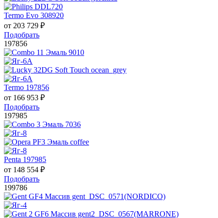
Termo Evo 308920
от
203 729
₽
Подобрать
197856
Termo 197856
от
166 953
₽
Подобрать
197985
Penta 197985
от
148 554
₽
Подобрать
199786