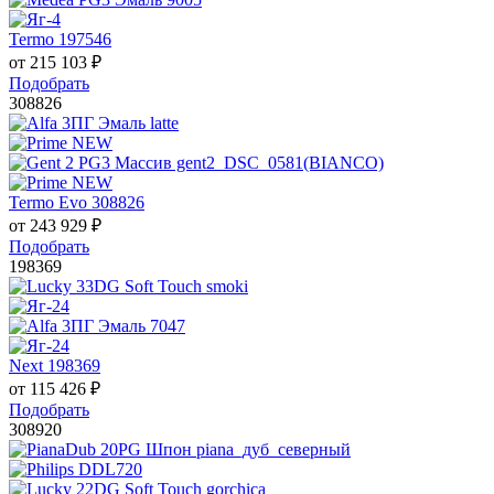
Termo 197546
от
215 103
₽
Подобрать
308826
Termo Evo 308826
от
243 929
₽
Подобрать
198369
Next 198369
от
115 426
₽
Подобрать
308920