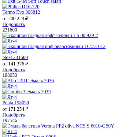
Termo Evo 308812
от
200 229
₽
Подобрать
231600
Next 231600
от
141 376
₽
Подобрать
198050
Penta 198050
от
171 254
₽
Подобрать
197546