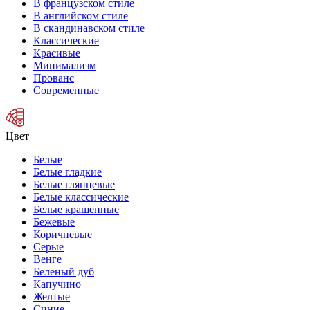
В французском стиле
В английском стиле
В скандинавском стиле
Классические
Красивые
Минимализм
Прованс
Современные
Цвет
Белые
Белые гладкие
Белые глянцевые
Белые классические
Белые крашенные
Бежевые
Коричневые
Серые
Венге
Беленый дуб
Капучино
Желтые
Синие