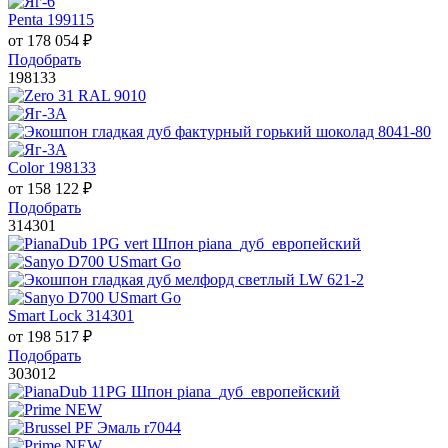
Penta 199115
от
178 054
₽
Подобрать
198133
Color 198133
от
158 122
₽
Подобрать
314301
Smart Lock 314301
от
198 517
₽
Подобрать
303012