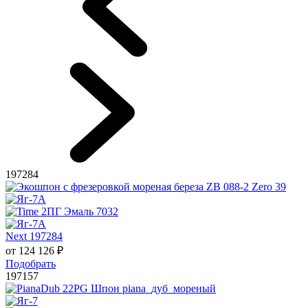
197284
Next 197284
от
124 126
₽
Подобрать
197157