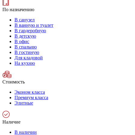
По назначению
В санузел
В ванную и туалет
В гардеробную
В детскую
В офис
В спальню
В гостиную
Для кладовой
На кухню
Стоимость
Эконом класса
Премиум класса
Элитные
Наличие
В наличии