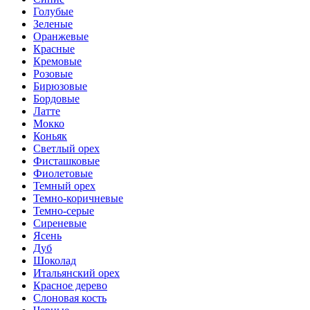
Голубые
Зеленые
Оранжевые
Красные
Кремовые
Розовые
Бирюзовые
Бордовые
Латте
Мокко
Коньяк
Светлый орех
Фисташковые
Фиолетовые
Темный орех
Темно-коричневые
Темно-серые
Сиреневые
Ясень
Дуб
Шоколад
Итальянский орех
Красное дерево
Слоновая кость