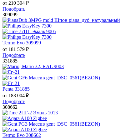
от
210 304
₽
Подобрать
309099
Termo Evo 309099
от
181 579
₽
Подобрать
331885
Penta 331885
от
183 004
₽
Подобрать
308662
Termo Evo 308662