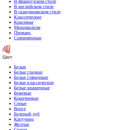
В французском стиле
В английском стиле
В скандинавском стиле
Классические
Красивые
Минимализм
Прованс
Современные
Цвет
Белые
Белые гладкие
Белые глянцевые
Белые классические
Белые крашенные
Бежевые
Коричневые
Серые
Венге
Беленый дуб
Капучино
Желтые
Синие