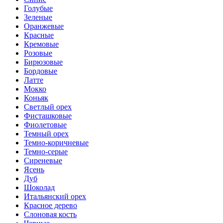
Голубые
Зеленые
Оранжевые
Красные
Кремовые
Розовые
Бирюзовые
Бордовые
Латте
Мокко
Коньяк
Светлый орех
Фисташковые
Фиолетовые
Темный орех
Темно-коричневые
Темно-серые
Сиреневые
Ясень
Дуб
Шоколад
Итальянский орех
Красное дерево
Слоновая кость