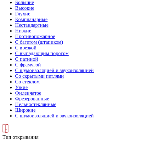
Большие
Высокие
Глухие
Компланарные
Нестандартные
Низкие
Противопожарное
С багетом (штапиком)
С врезкой
С выпадающим порогом
С патиной
С фрамугой
С шумоизоляцией и звукоизоляцией
Со скрытыми петлями
Со стеклом
Узкие
Филенчатое
Фрезерованные
Цельностеклянные
Широкие
С шумоизоляцией и звукоизоляцией
Тип открывания