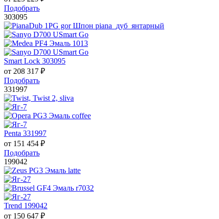
Подобрать
303095
Smart Lock 303095
от
208 317
₽
Подобрать
331997
Penta 331997
от
151 454
₽
Подобрать
199042
Trend 199042
от
150 647
₽