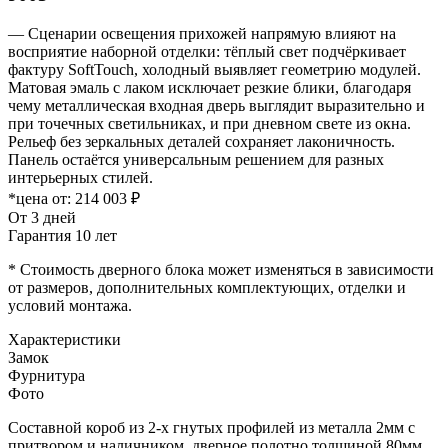
— Сценарии освещения прихожей напрямую влияют на
восприятие наборной отделки: тёплый свет подчёркивает
фактуру SoftTouch, холодный выявляет геометрию модулей.
Матовая эмаль с лаком исключает резкие блики, благодаря
чему металлическая входная дверь выглядит выразительно и
при точечных светильниках, и при дневном свете из окна.
Рельеф без зеркальных деталей сохраняет лаконичность.
Панель остаётся универсальным решением для разных
интерьерных стилей.
*цена от:
214 003 ₽
От 3 дней
Гарантия 10 лет
* Стоимость дверного блока может изменяться в зависимости
от размеров, дополнительных комплектующих, отделки и
условий монтажа.
Характеристики
Замок
Фурнитура
Фото
Составной короб из 2-х гнутых профилей из металла 2мм с
притвором и наличником, дверное полотно толщиной 80мм