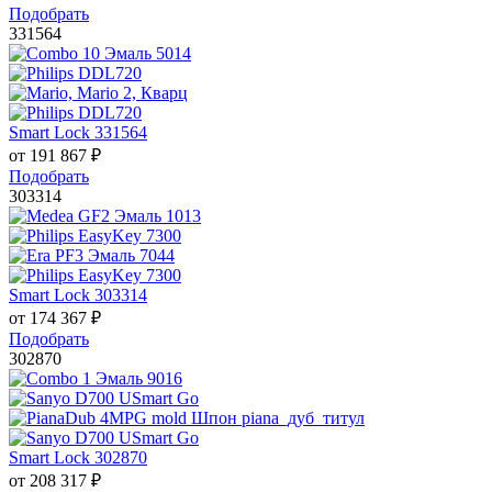
Подобрать
331564
Smart Lock 331564
от
191 867
₽
Подобрать
303314
Smart Lock 303314
от
174 367
₽
Подобрать
302870
Smart Lock 302870
от
208 317
₽