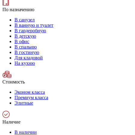
По назначению
В санузел
В ванную и туалет
В гардеробную
В детскую
В офис
В спальню
В гостиную
Для кладовой
На кухню
Стоимость
Эконом класса
Премиум класса
Элитные
Наличие
В наличии