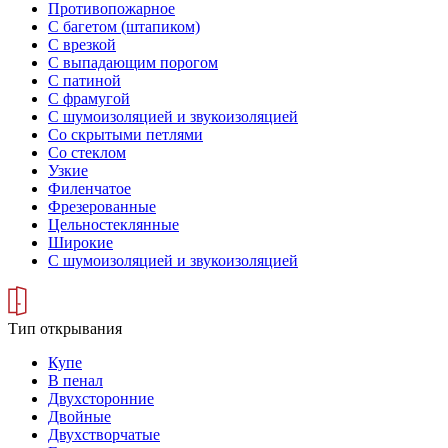
Противопожарное
С багетом (штапиком)
С врезкой
С выпадающим порогом
С патиной
С фрамугой
С шумоизоляцией и звукоизоляцией
Со скрытыми петлями
Со стеклом
Узкие
Филенчатое
Фрезерованные
Цельностеклянные
Широкие
С шумоизоляцией и звукоизоляцией
Тип открывания
Купе
В пенал
Двухсторонние
Двойные
Двухстворчатые