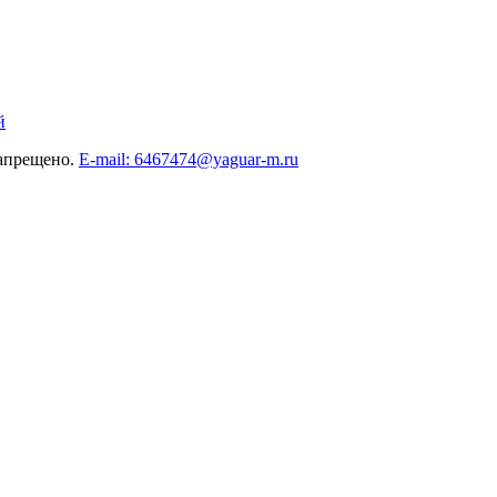
й
запрещено.
E-mail: 6467474@yaguar-m.ru