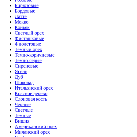
Бирюзовые
Бордовые
Латте
Мокко
Коньяк
Светлый орех
Фисташковые
Фиолетовые
Темный орех
Темно-коричневые
Темно-серые
Сиреневые
Ясень
Дуб
Шоколад
Итальянский орех
Красное дерево
Слоновая кость
Черные
Светлые
Темные
Вишня
Американский орех
Миланский орех