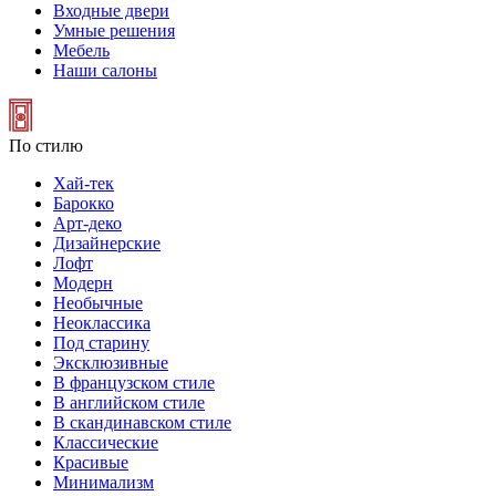
Входные двери
Умные решения
Мебель
Наши салоны
По стилю
Хай-тек
Барокко
Арт-деко
Дизайнерские
Лофт
Модерн
Необычные
Неоклассика
Под старину
Эксклюзивные
В французском стиле
В английском стиле
В скандинавском стиле
Классические
Красивые
Минимализм