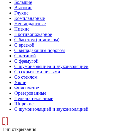
Большие
Высокие
Глухие
Компланарные
Нестандартные
Низкие
Противопожарное
С багетом (штапиком)
С врезкой
С выпадающим порогом
С патиной
С фрамугой
С шумоизоляцией и звукоизоляцией
Со скрытыми петлями
Со стеклом
Узкие
Филенчатое
Фрезерованные
Цельностеклянные
Широкие
С шумоизоляцией и звукоизоляцией
Тип открывания