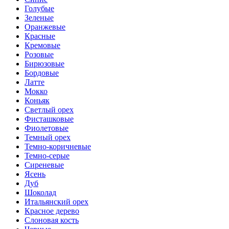
Голубые
Зеленые
Оранжевые
Красные
Кремовые
Розовые
Бирюзовые
Бордовые
Латте
Мокко
Коньяк
Светлый орех
Фисташковые
Фиолетовые
Темный орех
Темно-коричневые
Темно-серые
Сиреневые
Ясень
Дуб
Шоколад
Итальянский орех
Красное дерево
Слоновая кость