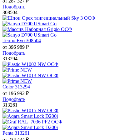
от
287 327
₽
Подобрать
308504
Termo Evo 308504
от
396 989
₽
Подобрать
313294
Color 313294
от
196 992
₽
Подобрать
313261
Penta 313261
от
234 434
₽