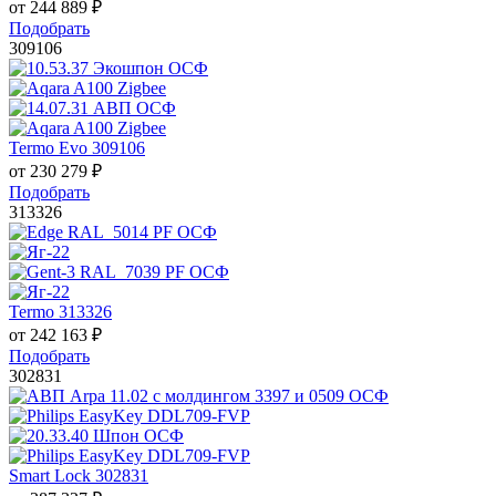
от
244 889
₽
Подобрать
309106
Termo Evo 309106
от
230 279
₽
Подобрать
313326
Termo 313326
от
242 163
₽
Подобрать
302831
Smart Lock 302831