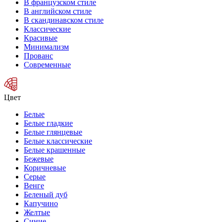
В французском стиле
В английском стиле
В скандинавском стиле
Классические
Красивые
Минимализм
Прованс
Современные
Цвет
Белые
Белые гладкие
Белые глянцевые
Белые классические
Белые крашенные
Бежевые
Коричневые
Серые
Венге
Беленый дуб
Капучино
Желтые
Синие