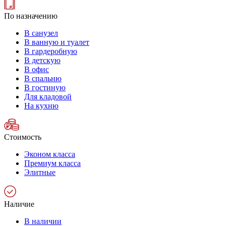
По назначению
В санузел
В ванную и туалет
В гардеробную
В детскую
В офис
В спальню
В гостиную
Для кладовой
На кухню
Стоимость
Эконом класса
Премиум класса
Элитные
Наличие
В наличии