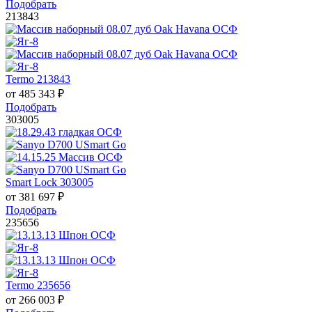
Подобрать
213843
Termo 213843
от
485 343
₽
Подобрать
303005
Smart Lock 303005
от
381 697
₽
Подобрать
235656
Termo 235656
от
266 003
₽