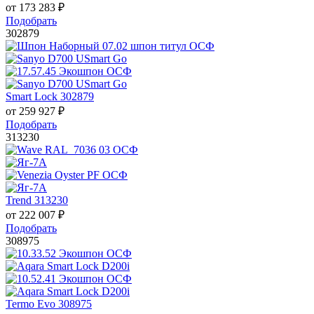
от
173 283
₽
Подобрать
302879
Smart Lock 302879
от
259 927
₽
Подобрать
313230
Trend 313230
от
222 007
₽
Подобрать
308975
Termo Evo 308975