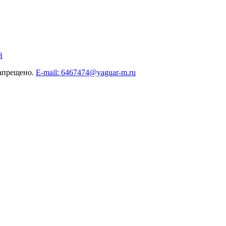
й
запрещено.
E-mail: 6467474@yaguar-m.ru