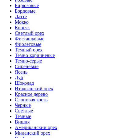
Бирюзовые
Бордовые
Латте
Мокко
Коньяк
Светлый орех
Фисташковые
Фиолетовые
Темный орех
Темно-коричневые
Темно-серые
Сиреневые
Ясень
Дуб
Шоколад
Итальянский орех
Красное дерево
Слоновая кость
Черные
Светлые
Темные
Вишня
Американский орех
Миланский орех