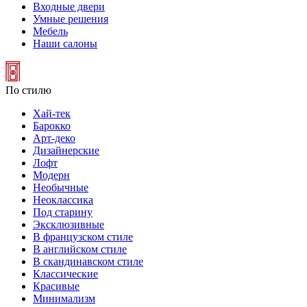
Входные двери
Умные решения
Мебель
Наши салоны
По стилю
Хай-тек
Барокко
Арт-деко
Дизайнерские
Лофт
Модерн
Необычные
Неоклассика
Под старину
Эксклюзивные
В французском стиле
В английском стиле
В скандинавском стиле
Классические
Красивые
Минимализм