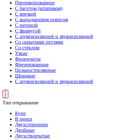
Противопожарное
С багетом (штапиком)
С врезкой
С выпадающим порогом
С патиной
С фрамугой
С шумоизоляцией и звукоизоляцией
Со скрытыми петлями
Со стеклом
Узкие
Филенчатое
Фрезерованные
Цельностеклянные
Широкие
С шумоизоляцией и звукоизоляцией
Тип открывания
Купе
В пенал
Двухсторонние
Двойные
Двухстворчатые