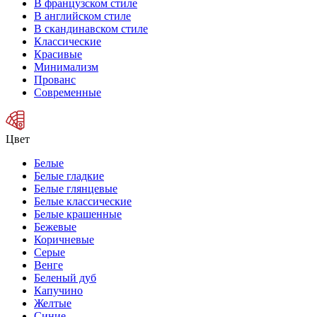
В французском стиле
В английском стиле
В скандинавском стиле
Классические
Красивые
Минимализм
Прованс
Современные
Цвет
Белые
Белые гладкие
Белые глянцевые
Белые классические
Белые крашенные
Бежевые
Коричневые
Серые
Венге
Беленый дуб
Капучино
Желтые
Синие