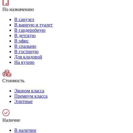
По назначению
В санузел
В ванную и туалет
В гардеробную
В детскую
В офис
В спальню
В гостиную
Для кладовой
На кухню
Стоимость
Эконом класса
Премиум класса
Элитные
Наличие
В наличии