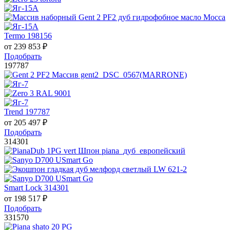
Termo 198156
от
239 853
₽
Подобрать
197787
Trend 197787
от
205 497
₽
Подобрать
314301
Smart Lock 314301
от
198 517
₽
Подобрать
331570