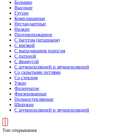
Большие
Высокие
Глухие
Компланарные
Нестандартные
Низкие
Противопожарное
С багетом (штапиком)
С врезкой
С выпадающим порогом
С патиной
С фрамугой
С шумоизоляцией и звукоизоляцией
Со скрытыми петлями
Со стеклом
Узкие
Филенчатое
Фрезерованные
Цельностеклянные
Широкие
С шумоизоляцией и звукоизоляцией
Тип открывания