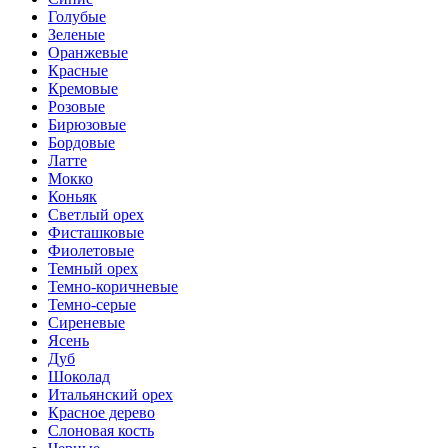
Голубые
Зеленые
Оранжевые
Красные
Кремовые
Розовые
Бирюзовые
Бордовые
Латте
Мокко
Коньяк
Светлый орех
Фисташковые
Фиолетовые
Темный орех
Темно-коричневые
Темно-серые
Сиреневые
Ясень
Дуб
Шоколад
Итальянский орех
Красное дерево
Слоновая кость