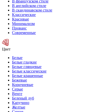
В французском стиле
В английском стиле
В скандинавском стиле
Классические
Красивые
Минимализм
Прованс
Современные
Цвет
Белые
Белые гладкие
Белые глянцевые
Белые классические
Белые крашенные
Бежевые
Коричневые
Серые
Венге
Беленый дуб
Капучино
Желтые
Синие