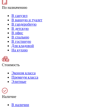
По назначению
В санузел
В ванную и туалет
В гардеробную
В детскую
В офис
В спальню
В гостиную
Для кладовой
На кухню
Стоимость
Эконом класса
Премиум класса
Элитные
Наличие
В наличии