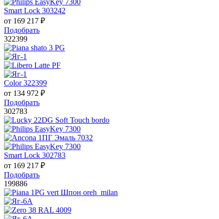
Smart Lock 303242
от
169 217
₽
Подобрать
322399
Color 322399
от
134 972
₽
Подобрать
302783
Smart Lock 302783
от
169 217
₽
Подобрать
199886