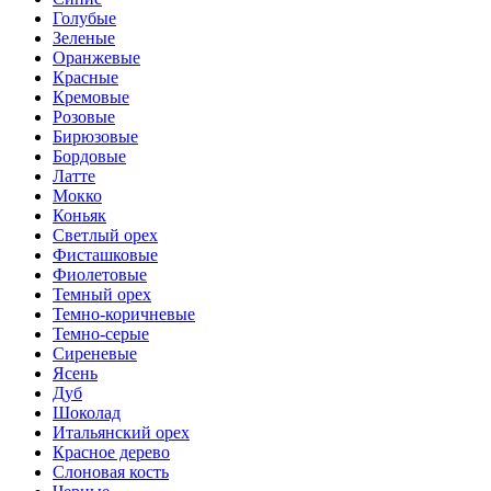
Голубые
Зеленые
Оранжевые
Красные
Кремовые
Розовые
Бирюзовые
Бордовые
Латте
Мокко
Коньяк
Светлый орех
Фисташковые
Фиолетовые
Темный орех
Темно-коричневые
Темно-серые
Сиреневые
Ясень
Дуб
Шоколад
Итальянский орех
Красное дерево
Слоновая кость