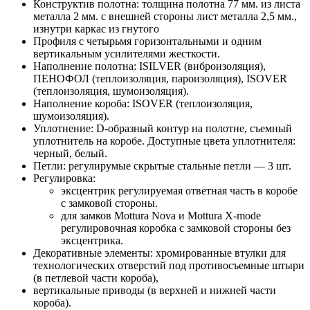
Конструктив полотна: толщина полотна 77 мм. из листа
металла 2 мм. с внешней стороны лист металла 2,5 мм.,
изнутри каркас из гнутого
Профиля с четырьмя горизонтальными и одним
вертикальным усилителями жесткости.
Наполнение полотна: ISILVER (виброизоляция),
ПЕНОФОЛ (теплоизоляция, пароизоляция), ISOVER
(теплоизоляция, шумоизоляция).
Наполнение короба: ISOVER (теплоизоляция,
шумоизоляция).
Уплотнение: D-образный контур на полотне, съемный
уплотнитель на коробе. Доступные цвета уплотнителя:
черный, белый.
Петли: регулирумые скрытые стальные петли — 3 шт.
Регулировка:
эксцентрик регулируемая ответная часть в коробе
с замковой стороны.
для замков Mottura Nova и Mottura X-mode
регулировочная коробка с замковой стороны без
эксцентрика.
Декоративные элементы: хромированные втулки для
технологических отверстий под противосъемные штыри
(в петлевой части короба),
вертикальные приводы (в верхней и нижней части
короба).