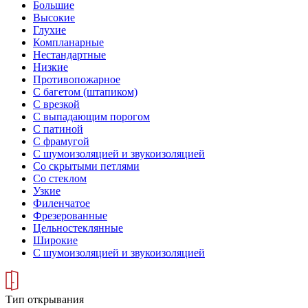
Большие
Высокие
Глухие
Компланарные
Нестандартные
Низкие
Противопожарное
С багетом (штапиком)
С врезкой
С выпадающим порогом
С патиной
С фрамугой
С шумоизоляцией и звукоизоляцией
Со скрытыми петлями
Со стеклом
Узкие
Филенчатое
Фрезерованные
Цельностеклянные
Широкие
С шумоизоляцией и звукоизоляцией
Тип открывания