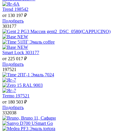
Trend 198542
от
130 197
₽
Подобрать
303177
Smart Lock 303177
от
225 017
₽
Подобрать
197521
Termo 197521
от
180 503
₽
Подобрать
332038