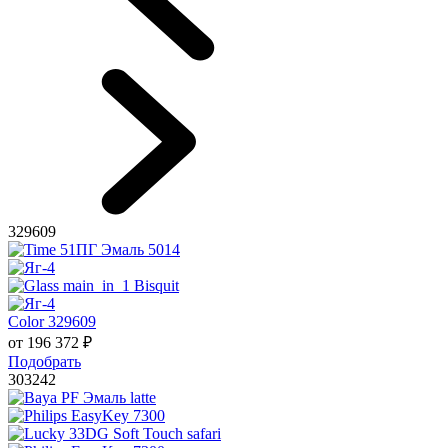
329609
Color 329609
от
196 372
₽
Подобрать
303242