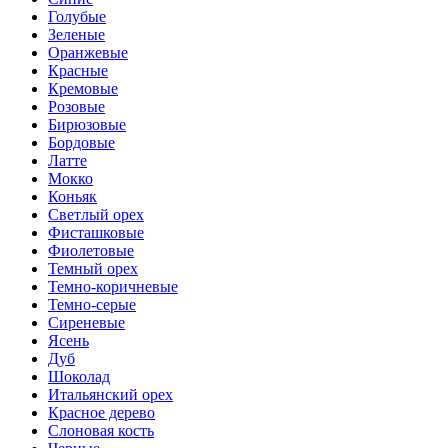
Голубые
Зеленые
Оранжевые
Красные
Кремовые
Розовые
Бирюзовые
Бордовые
Латте
Мокко
Коньяк
Светлый орех
Фисташковые
Фиолетовые
Темный орех
Темно-коричневые
Темно-серые
Сиреневые
Ясень
Дуб
Шоколад
Итальянский орех
Красное дерево
Слоновая кость