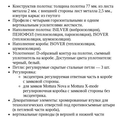
Конструктив полотна: толщина полотна 77 мм. из листа
металла 2 мм. с внешней стороны лист металла 2,5 мм.,
изнутри каркас из гнутого
Профиля с четырьмя горизонтальными и одним
вертикальным усилителями жесткости.
Наполнение полотна: ISILVER (виброизоляция),
ПЕНОФОЛ (теплоизоляция, пароизоляция), ISOVER
(теплоизоляция, шумоизоляция).
Наполнение короба: ISOVER (теплоизоляция,
шумоизоляция).
Уплотнение: D-образный контур на полотне, съемный
уплотнитель на коробе. Доступные цвета уплотнителя:
черный, белый.
Петли: регулирумые скрытые стальные петли — 3 шт.
Регулировка:
эксцентрик регулируемая ответная часть в коробе
с замковой стороны.
для замков Mottura Nova и Mottura X-mode
регулировочная коробка с замковой стороны без
эксцентрика.
Декоративные элементы: хромированные втулки для
технологических отверстий под противосъемные штыри
(в петлевой части короба),
вертикальные приводы (в верхней и нижней части