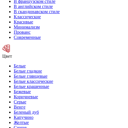
В французском стиле
В английском стиле
В скандинавском стиле
Классические
Красивые
Минимализм
Прованс
Современные
Цвет
Белые
Белые гладкие
Белые глянцевые
Белые классические
Белые крашенные
Бежевые
Коричневые
Серые
Венге
Беленый дуб
Капучино
Желтые
Синие