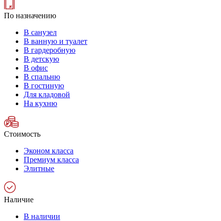
По назначению
В санузел
В ванную и туалет
В гардеробную
В детскую
В офис
В спальню
В гостиную
Для кладовой
На кухню
Стоимость
Эконом класса
Премиум класса
Элитные
Наличие
В наличии