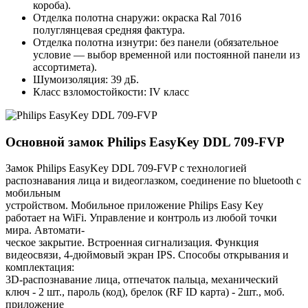
короба).
Отделка полотна снаружи: окраска Ral 7016
полуглянцевая средняя фактура.
Отделка полотна изнутри: без панели (обязательное
условие — выбор временной или постоянной панели из
ассортимета).
Шумоизоляция: 39 дБ.
Класс взломостойкости: IV класс
Основной замок
Philips EasyKey DDL 709-FVP
Замок Philips EasyKey DDL 709-FVP с технологией
распознавания лица и видеоглазком, соединение по bluetooth с
мобильным
устройством. Мобильное приложение Philips Easy Key
работает на WiFi. Управление и контроль из любой точки
мира. Автомати-
ческое закрытие. Встроенная сигнализация. Функция
видеосвязи, 4-дюймовый экран IPS. Способы открывания и
комплектация:
3D-распознавание лица, отпечаток пальца, механический
ключ - 2 шт., пароль (код), брелок (RF ID карта) - 2шт., моб.
приложение