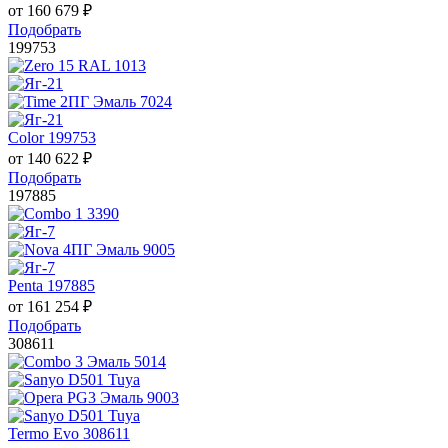
от
160 679
₽
Подобрать
199753
Color 199753
от
140 622
₽
Подобрать
197885
Penta 197885
от
161 254
₽
Подобрать
308611
Termo Evo 308611