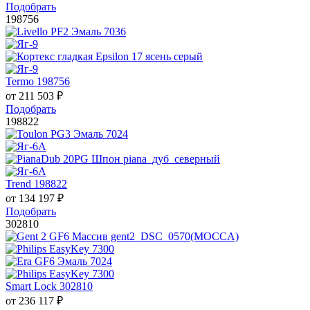
Подобрать
198756
Termo 198756
от
211 503
₽
Подобрать
198822
Trend 198822
от
134 197
₽
Подобрать
302810
Smart Lock 302810
от
236 117
₽