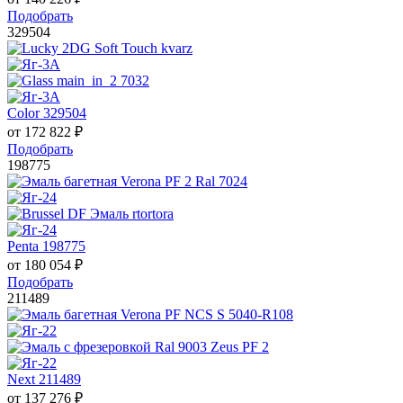
Подобрать
329504
Color 329504
от
172 822
₽
Подобрать
198775
Penta 198775
от
180 054
₽
Подобрать
211489
Next 211489
от
137 276
₽