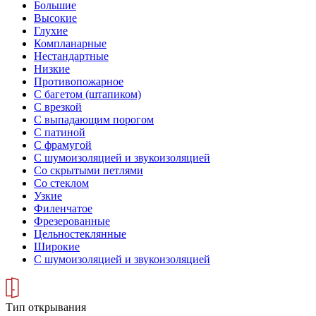
Большие
Высокие
Глухие
Компланарные
Нестандартные
Низкие
Противопожарное
С багетом (штапиком)
С врезкой
С выпадающим порогом
С патиной
С фрамугой
С шумоизоляцией и звукоизоляцией
Со скрытыми петлями
Со стеклом
Узкие
Филенчатое
Фрезерованные
Цельностеклянные
Широкие
С шумоизоляцией и звукоизоляцией
Тип открывания