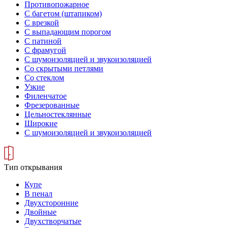
Противопожарное
С багетом (штапиком)
С врезкой
С выпадающим порогом
С патиной
С фрамугой
С шумоизоляцией и звукоизоляцией
Со скрытыми петлями
Со стеклом
Узкие
Филенчатое
Фрезерованные
Цельностеклянные
Широкие
С шумоизоляцией и звукоизоляцией
Тип открывания
Купе
В пенал
Двухсторонние
Двойные
Двухстворчатые