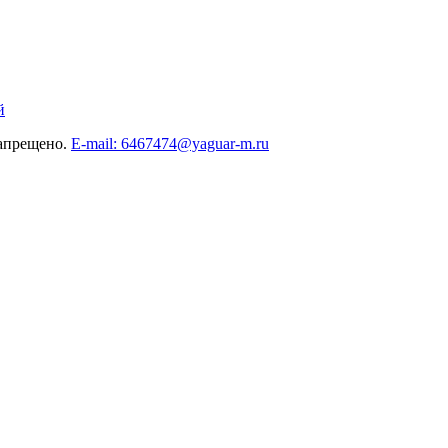
й
запрещено.
E-mail: 6467474@yaguar-m.ru