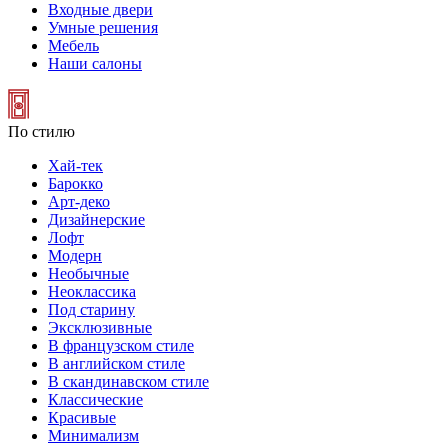
Входные двери
Умные решения
Мебель
Наши салоны
По стилю
Хай-тек
Барокко
Арт-деко
Дизайнерские
Лофт
Модерн
Необычные
Неоклассика
Под старину
Эксклюзивные
В французском стиле
В английском стиле
В скандинавском стиле
Классические
Красивые
Минимализм