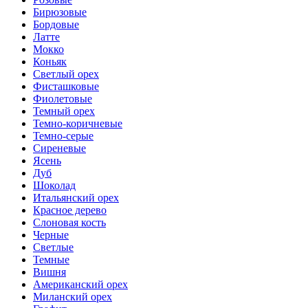
Бирюзовые
Бордовые
Латте
Мокко
Коньяк
Светлый орех
Фисташковые
Фиолетовые
Темный орех
Темно-коричневые
Темно-серые
Сиреневые
Ясень
Дуб
Шоколад
Итальянский орех
Красное дерево
Слоновая кость
Черные
Светлые
Темные
Вишня
Американский орех
Миланский орех