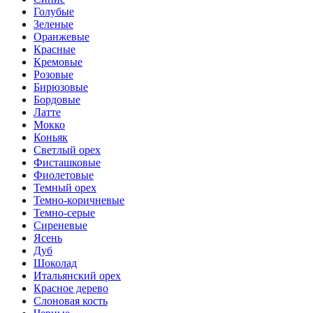
Голубые
Зеленые
Оранжевые
Красные
Кремовые
Розовые
Бирюзовые
Бордовые
Латте
Мокко
Коньяк
Светлый орех
Фисташковые
Фиолетовые
Темный орех
Темно-коричневые
Темно-серые
Сиреневые
Ясень
Дуб
Шоколад
Итальянский орех
Красное дерево
Слоновая кость