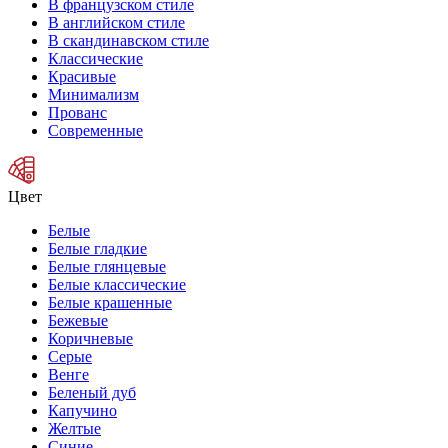
В французском стиле
В английском стиле
В скандинавском стиле
Классические
Красивые
Минимализм
Прованс
Современные
Цвет
Белые
Белые гладкие
Белые глянцевые
Белые классические
Белые крашенные
Бежевые
Коричневые
Серые
Венге
Беленый дуб
Капучино
Желтые
Синие