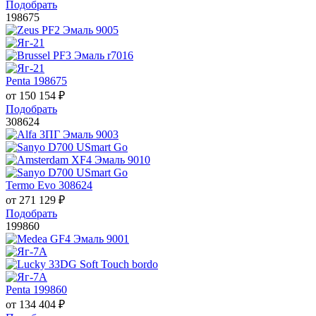
Подобрать
198675
Penta 198675
от
150 154
₽
Подобрать
308624
Termo Evo 308624
от
271 129
₽
Подобрать
199860
Penta 199860
от
134 404
₽