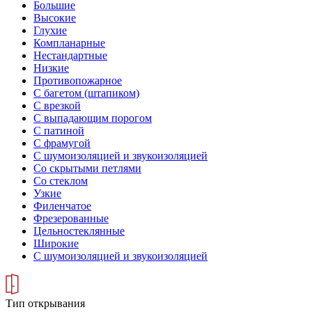
Большие
Высокие
Глухие
Компланарные
Нестандартные
Низкие
Противопожарное
С багетом (штапиком)
С врезкой
С выпадающим порогом
С патиной
С фрамугой
С шумоизоляцией и звукоизоляцией
Со скрытыми петлями
Со стеклом
Узкие
Филенчатое
Фрезерованные
Цельностеклянные
Широкие
С шумоизоляцией и звукоизоляцией
Тип открывания