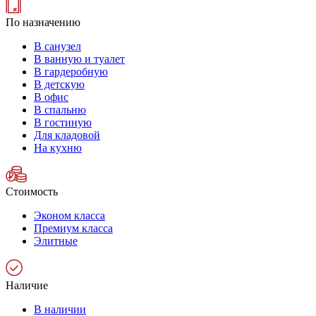
По назначению
В санузел
В ванную и туалет
В гардеробную
В детскую
В офис
В спальню
В гостиную
Для кладовой
На кухню
Стоимость
Эконом класса
Премиум класса
Элитные
Наличие
В наличии