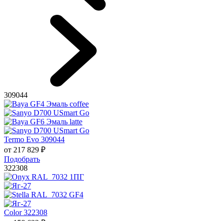
309044
Termo Evo 309044
от
217 829
₽
Подобрать
322308
Color 322308