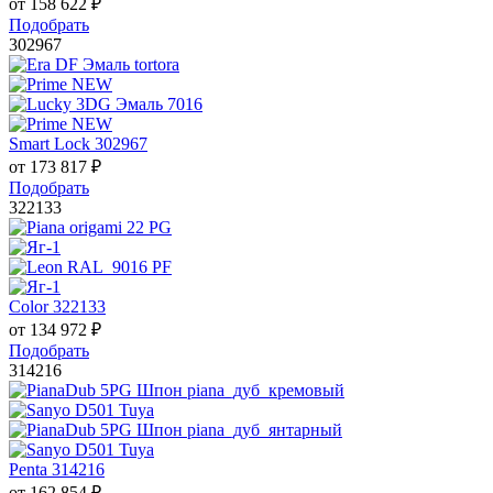
от
158 622
₽
Подобрать
302967
Smart Lock 302967
от
173 817
₽
Подобрать
322133
Color 322133
от
134 972
₽
Подобрать
314216
Penta 314216
от
162 854
₽