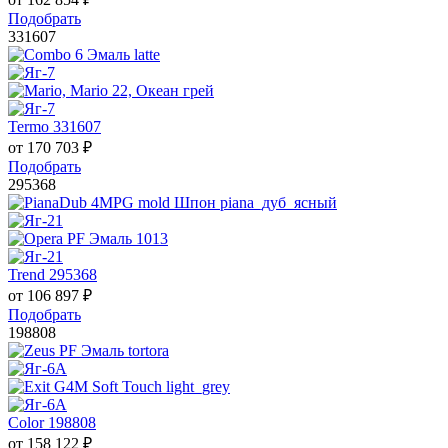
Подобрать
331607
Termo 331607
от
170 703
₽
Подобрать
295368
Trend 295368
от
106 897
₽
Подобрать
198808
Color 198808
от
158 122
₽