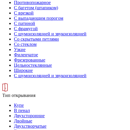
Противопожарное
С багетом (штапиком)
С врезкой
С выпадающим порогом
С патиной
С фрамугой
С шумоизоляцией и звукоизоляцией
Со скрытыми петлями
Со стеклом
Узкие
Филенчатое
Фрезерованные
Цельностеклянные
Широкие
С шумоизоляцией и звукоизоляцией
Тип открывания
Купе
В пенал
Двухсторонние
Двойные
Двухстворчатые