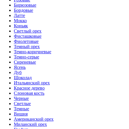
Бирюзовые
Бордовые
Латте
Мокко
Коньяк
Светлый орех
Фисташковые
Фиолетовые
Темный орех
Темно-коричневые
Темно-серые
Сиреневые
Ясень
Дуб
Шоколад
Итальянский орех
Красное дерево
Слоновая кость
Черные
Светлые
Темные
Вишня
Американский орех
Миланский орех