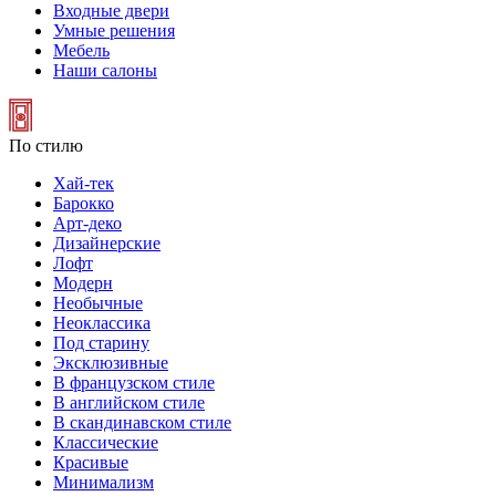
Входные двери
Умные решения
Мебель
Наши салоны
По стилю
Хай-тек
Барокко
Арт-деко
Дизайнерские
Лофт
Модерн
Необычные
Неоклассика
Под старину
Эксклюзивные
В французском стиле
В английском стиле
В скандинавском стиле
Классические
Красивые
Минимализм