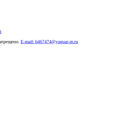
й
запрещено.
E-mail: 6467474@yaguar-m.ru