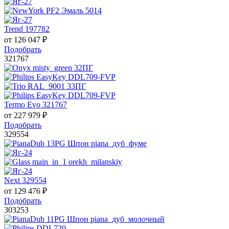
Trend 197782
от
126 047
₽
Подобрать
321767
Termo Evo 321767
от
227 979
₽
Подобрать
329554
Next 329554
от
129 476
₽
Подобрать
303253