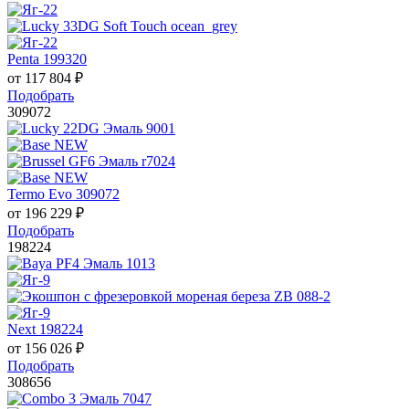
Penta 199320
от
117 804
₽
Подобрать
309072
Termo Evo 309072
от
196 229
₽
Подобрать
198224
Next 198224
от
156 026
₽
Подобрать
308656