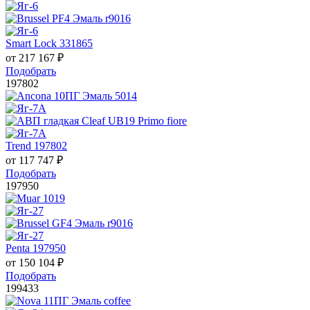
Smart Lock 331865
от
217 167
₽
Подобрать
197802
Trend 197802
от
117 747
₽
Подобрать
197950
Penta 197950
от
150 104
₽
Подобрать
199433