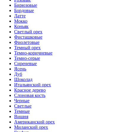
Бирюзовые
Бордовые
Латте
Мокко
Коньяк
Светлый орех
Фисташковые
Фиолетовые
Темный орех
Темно-коричневые
Темно-серые
Сиреневые
Ясень
Дуб
Шоколад
Итальянский орех
Красное дерево
Слоновая кость
Черные
Светлые
Темные
Вишня
Американский орех
Миланский орех