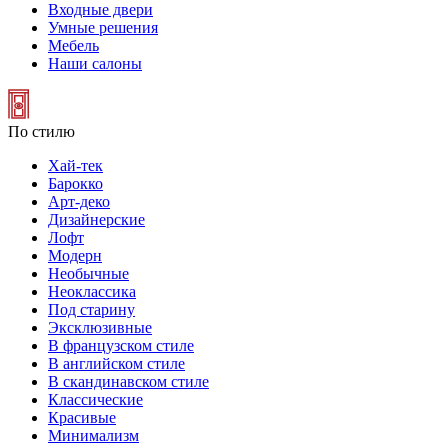
Входные двери
Умные решения
Мебель
Наши салоны
По стилю
Хай-тек
Барокко
Арт-деко
Дизайнерские
Лофт
Модерн
Необычные
Неоклассика
Под старину
Эксклюзивные
В французском стиле
В английском стиле
В скандинавском стиле
Классические
Красивые
Минимализм