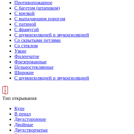
Противопожарное
С багетом (штапиком)
С врезкой
С выпадающим порогом
С патиной
С фрамугой
С шумоизоляцией и звукоизоляцией
Со скрытыми петлями
Со стеклом
Узкие
Филенчатое
Фрезерованные
Цельностеклянные
Широкие
С шумоизоляцией и звукоизоляцией
Тип открывания
Купе
В пенал
Двухсторонние
Двойные
Двухстворчатые