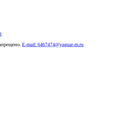
й
запрещено.
E-mail: 6467474@yaguar-m.ru