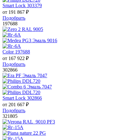
Smart Lock 303379
от
191 867
₽
Подобрать
197688
Color 197688
от
167 922
₽
Подобрать
302866
Smart Lock 302866
от
201 667
₽
Подобрать
321805