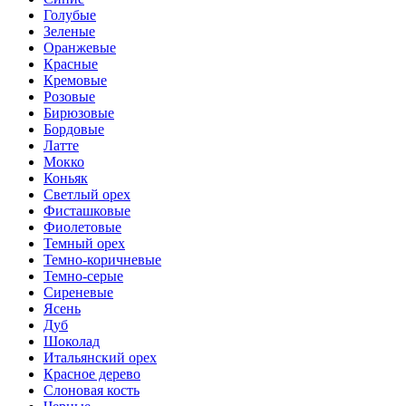
Голубые
Зеленые
Оранжевые
Красные
Кремовые
Розовые
Бирюзовые
Бордовые
Латте
Мокко
Коньяк
Светлый орех
Фисташковые
Фиолетовые
Темный орех
Темно-коричневые
Темно-серые
Сиреневые
Ясень
Дуб
Шоколад
Итальянский орех
Красное дерево
Слоновая кость