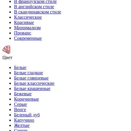
В французском стиле
В английском стиле
В скандинавском стиле
Классические
Красивые
Минимализм
Прованс
Современные
Цвет
Белые
Белые гладкие
Белые глянцевые
Белые классические
Белые крашенные
Бежевые
Коричневые
Серые
Венге
Беленый дуб
Капучино
Желтые
Синие