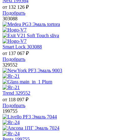
Next 199364
от
132 126
₽
Подобрать
303088
Smart Lock 303088
от
137 067
₽
Подобрать
329552
Trend 329552
от
118 097
₽
Подобрать
199755
Penta 199755