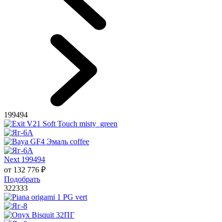
199494
Next 199494
от
132 776
₽
Подобрать
322333