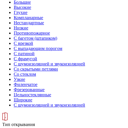
Большие
Высокие
Глухие
Компланарные
Нестандартные
Низкие
Противопожарное
С багетом (штапиком)
С врезкой
С выпадающим порогом
С патиной
С фрамугой
С шумоизоляцией и звукоизоляцией
Со скрытыми петлями
Со стеклом
Узкие
Филенчатое
Фрезерованные
Цельностеклянные
Широкие
С шумоизоляцией и звукоизоляцией
Тип открывания