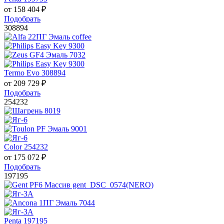
от
158 404
₽
Подобрать
308894
Termo Evo 308894
от
209 729
₽
Подобрать
254232
Color 254232
от
175 072
₽
Подобрать
197195
Penta 197195