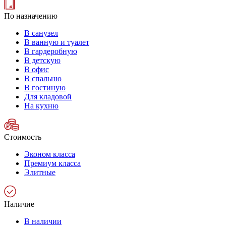
По назначению
В санузел
В ванную и туалет
В гардеробную
В детскую
В офис
В спальню
В гостиную
Для кладовой
На кухню
Стоимость
Эконом класса
Премиум класса
Элитные
Наличие
В наличии