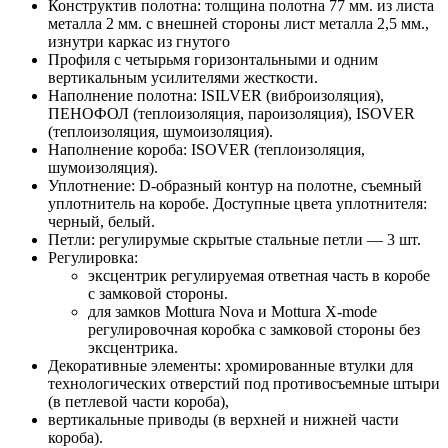
Конструктив полотна: толщина полотна 77 мм. из листа
металла 2 мм. с внешней стороны лист металла 2,5 мм.,
изнутри каркас из гнутого
Профиля с четырьмя горизонтальными и одним
вертикальным усилителями жесткости.
Наполнение полотна: ISILVER (виброизоляция),
ПЕНОФОЛ (теплоизоляция, пароизоляция), ISOVER
(теплоизоляция, шумоизоляция).
Наполнение короба: ISOVER (теплоизоляция,
шумоизоляция).
Уплотнение: D-образный контур на полотне, съемный
уплотнитель на коробе. Доступные цвета уплотнителя:
черный, белый.
Петли: регулирумые скрытые стальные петли — 3 шт.
Регулировка:
эксцентрик регулируемая ответная часть в коробе
с замковой стороны.
для замков Mottura Nova и Mottura X-mode
регулировочная коробка с замковой стороны без
эксцентрика.
Декоративные элементы: хромированные втулки для
технологических отверстий под противосъемные штыри
(в петлевой части короба),
вертикальные приводы (в верхней и нижней части
короба).