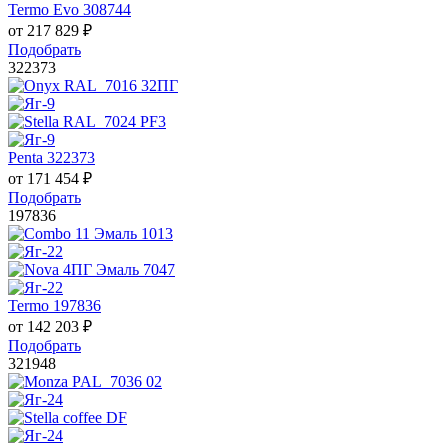
Termo Evo 308744
от
217 829
₽
Подобрать
322373
Penta 322373
от
171 454
₽
Подобрать
197836
Termo 197836
от
142 203
₽
Подобрать
321948