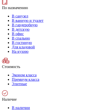
По назначению
В санузел
В ванную и туалет
В гардеробную
В детскую
В офис
В спальню
В гостиную
Для кладовой
На кухню
Стоимость
Эконом класса
Премиум класса
Элитные
Наличие
В наличии