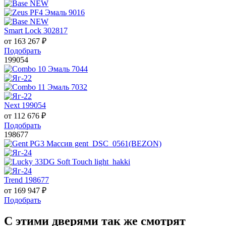
Smart Lock 302817
от
163 267
₽
Подобрать
199054
Next 199054
от
112 676
₽
Подобрать
198677
Trend 198677
от
169 947
₽
Подобрать
С этими дверями так же смотрят