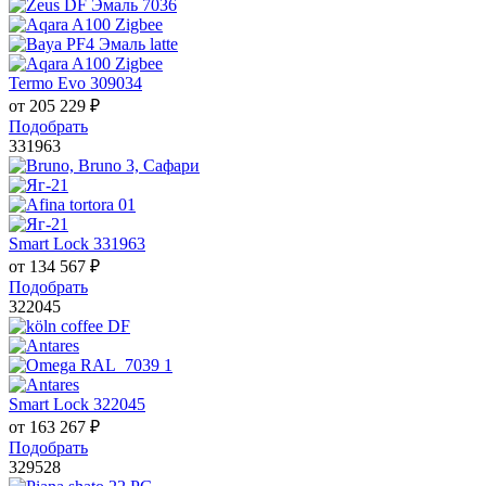
Termo Evo 309034
от
205 229
₽
Подобрать
331963
Smart Lock 331963
от
134 567
₽
Подобрать
322045
Smart Lock 322045
от
163 267
₽
Подобрать
329528