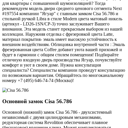
для квартиры с повышенной шумоизоляцией? Тогда
рекомендуем модель двери среднего ценового сегмента Next
#197554 компании "Ягуар" с главным замком Cisa 56.786 и
стильной ручкой Libra в стиле Modern цвета матовый никель
(артикул - LD26-1SN/CP-3) точно заслуживает Вашего
внимания. Эта модель станет прекрасным выбором из нашей
коллекции. Наружняя отделка с фрезеровкой цвета Latte,
материал покрытия- эмаль имеет высокую устойчивость к
внешним воздействиям. Облицовка внутренней части : Эмаль
фрезерованная цвета Coffee добавит уюта вашей прихожей и
будет в гармонии с общим стилем помещения! Подбирайте
отличную входную дверь производства Ягуар, почувствуйте
комфорт и уют в своем доме. Нужна консультация
специалиста? Специалисты компании проведут консультацию
по возможным вариантам. Обращайтесь по многоканальному
номеру +7 (495) 646-74-74 (Москва)!
Основной замок
Cisa 56.786
Основной (нижний) замок Cisa 56.786 - двухсистемный
независимый с двумя цилиндровым механизмами,
редукторная система Revolition обеспечивает плавное
(бесшаговое) вращение ключа. Может комплектоваться