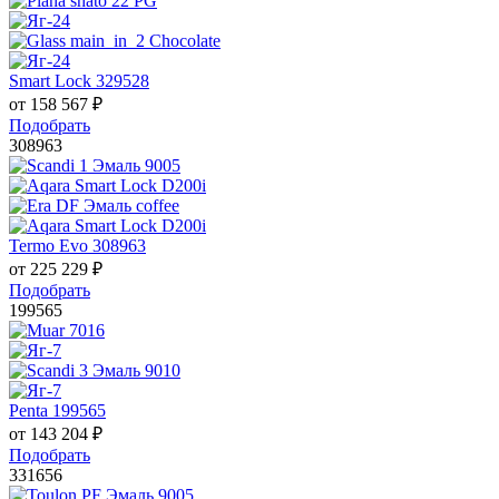
Smart Lock 329528
от
158 567
₽
Подобрать
308963
Termo Evo 308963
от
225 229
₽
Подобрать
199565
Penta 199565
от
143 204
₽
Подобрать
331656