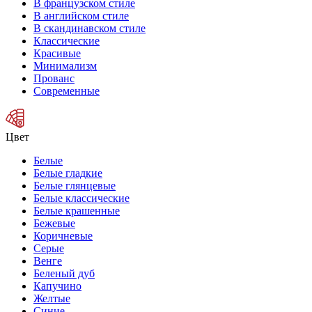
В французском стиле
В английском стиле
В скандинавском стиле
Классические
Красивые
Минимализм
Прованс
Современные
Цвет
Белые
Белые гладкие
Белые глянцевые
Белые классические
Белые крашенные
Бежевые
Коричневые
Серые
Венге
Беленый дуб
Капучино
Желтые
Синие