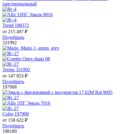
Trend 198372
от
215 497
₽
Подобрать
331992
Termo 331992
от
147 853
₽
Подобрать
197908
Color 197908
от
158 622
₽
Подобрать
198180