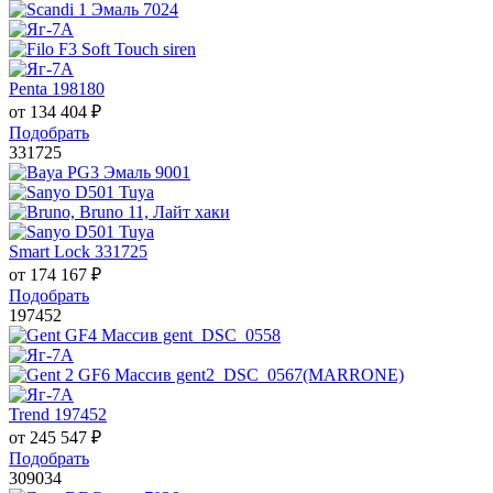
Penta 198180
от
134 404
₽
Подобрать
331725
Smart Lock 331725
от
174 167
₽
Подобрать
197452
Trend 197452
от
245 547
₽
Подобрать
309034