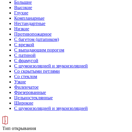
Большие
Высокие
Глухие
Компланарные
Нестандартные
Низкие
Противопожарное
С багетом (штапиком)
С врезкой
С выпадающим порогом
С патиной
С фрамугой
С шумоизоляцией и звукоизоляцией
Со скрытыми петлями
Со стеклом
Узкие
Филенчатое
Фрезерованные
Цельностеклянные
Широкие
С шумоизоляцией и звукоизоляцией
Тип открывания