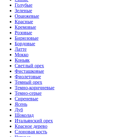
Голубые
Зеленые
Оранжевые
Красные
Кремовые
Розовые
Бирюзовые
Бордовые
Латте
Мокко
Коньяк
Светлый орех
Фисташковые
Фиолетовые
Темный орех
Темно-коричневые
Темно-серые
Сиреневые
Ясень
Дуб
Шоколад
Итальянский орех
Красное дерево
Слоновая кость