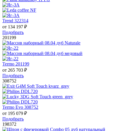
Trend 322314
от
134 197
₽
Подобрать
201199
Termo 201199
от
265 703
₽
Подобрать
308752
Termo Evo 308752
от
195 079
₽
Подобрать
198372