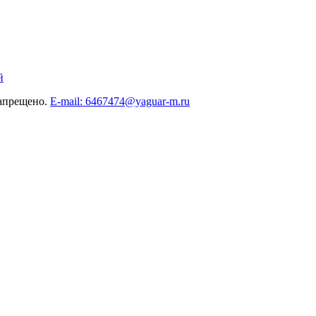
й
запрещено.
E-mail: 6467474@yaguar-m.ru