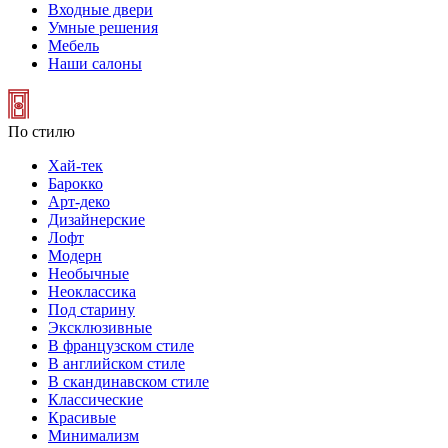
Входные двери
Умные решения
Мебель
Наши салоны
По стилю
Хай-тек
Барокко
Арт-деко
Дизайнерские
Лофт
Модерн
Необычные
Неоклассика
Под старину
Эксклюзивные
В французском стиле
В английском стиле
В скандинавском стиле
Классические
Красивые
Минимализм