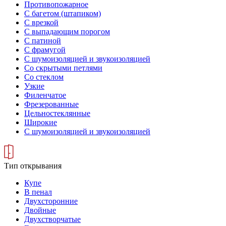
Противопожарное
С багетом (штапиком)
С врезкой
С выпадающим порогом
С патиной
С фрамугой
С шумоизоляцией и звукоизоляцией
Со скрытыми петлями
Со стеклом
Узкие
Филенчатое
Фрезерованные
Цельностеклянные
Широкие
С шумоизоляцией и звукоизоляцией
Тип открывания
Купе
В пенал
Двухсторонние
Двойные
Двухстворчатые