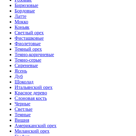
Бирюзовые
Бордовые
Латте
Мокко
Коньяк
Светлый орех
Фисташковые
Фиолетовые
Темный орех
Темно-коричневые
Темно-серые
Сиреневые
Ясень
Дуб
Шоколад
Итальянский орех
Красное дерево
Слоновая кость
Черные
Светлые
Темные
Вишня
Американский орех
Миланский орех