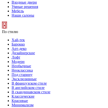
Входные двери
Умные решения
Мебель
Наши салоны
По стилю
Хай-тек
Барокко
Арт-деко
Дизайнерские
Лофт
Модерн
Необычные
Неоклассика
Под старину
Эксклюзивные
В французском стиле
В английском стиле
В скандинавском стиле
Классические
Красивые
Минимализм