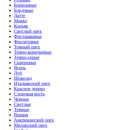
Бирюзовые
Бордовые
Латте
Мокко
Коньяк
Светлый орех
Фисташковые
Фиолетовые
Темный орех
Темно-коричневые
Темно-серые
Сиреневые
Ясень
Дуб
Шоколад
Итальянский орех
Красное дерево
Слоновая кость
Черные
Светлые
Темные
Вишня
Американский орех
Миланский орех