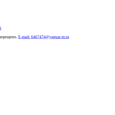
й
запрещено.
E-mail: 6467474@yaguar-m.ru