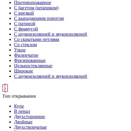
Противопожарное
С багетом (штапиком)
С врезкой
С выпадающим порогом
С патиной
С фрамугой
С шумоизоляцией и звукоизоляцией
Со скрытыми петлями
Со стеклом
Узкие
Филенчатое
Фрезерованные
Цельностеклянные
Широкие
С шумоизоляцией и звукоизоляцией
Тип открывания
Купе
В пенал
Двухсторонние
Двойные
Двухстворчатые