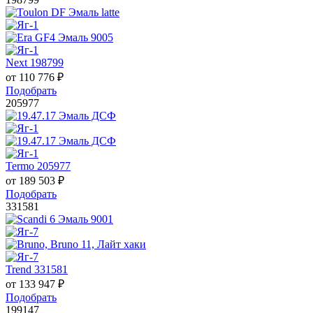
Next 198799
от
110 776
₽
Подобрать
205977
Termo 205977
от
189 503
₽
Подобрать
331581
Trend 331581
от
133 947
₽
Подобрать
199147