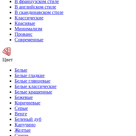
В французском стиле
В английском стиле
В скандинавском стиле
Классические
Красивые
Минимализм
Прованс
Современные
Цвет
Белые
Белые гладкие
Белые глянцевые
Белые классические
Белые крашенные
Бежевые
Коричневые
Серые
Венге
Беленый дуб
Капучино
Желтые
Синие