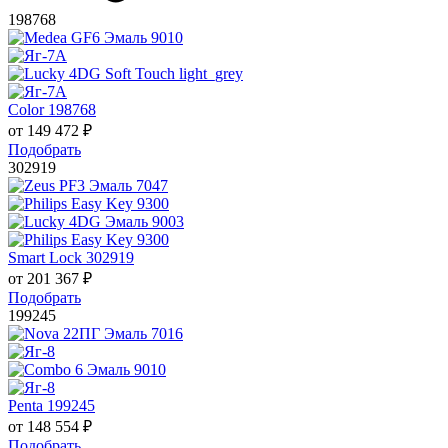
198768
Color 198768
от
149 472
₽
Подобрать
302919
Smart Lock 302919
от
201 367
₽
Подобрать
199245
Penta 199245
от
148 554
₽
Подобрать