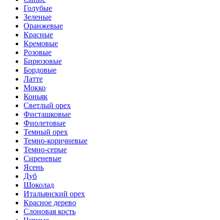
Голубые
Зеленые
Оранжевые
Красные
Кремовые
Розовые
Бирюзовые
Бордовые
Латте
Мокко
Коньяк
Светлый орех
Фисташковые
Фиолетовые
Темный орех
Темно-коричневые
Темно-серые
Сиреневые
Ясень
Дуб
Шоколад
Итальянский орех
Красное дерево
Слоновая кость