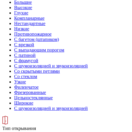
Большие
Высокие
Глухие
Компланарные
Нестандартные
Низкие
Противопожарное
С багетом (штапиком)
С врезкой
С выпадающим порогом
С патиной
С фрамугой
С шумоизоляцией и звукоизоляцией
Со скрытыми петлями
Со стеклом
Узкие
Филенчатое
Фрезерованные
Цельностеклянные
Широкие
С шумоизоляцией и звукоизоляцией
Тип открывания