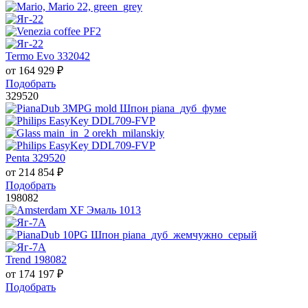
Termo Evo 332042
от
164 929
₽
Подобрать
329520
Penta 329520
от
214 854
₽
Подобрать
198082
Trend 198082
от
174 197
₽
Подобрать