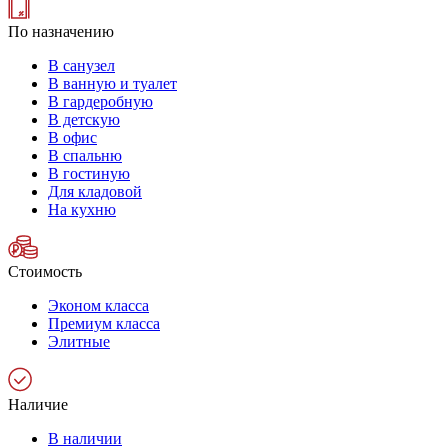
По назначению
В санузел
В ванную и туалет
В гардеробную
В детскую
В офис
В спальню
В гостиную
Для кладовой
На кухню
Стоимость
Эконом класса
Премиум класса
Элитные
Наличие
В наличии