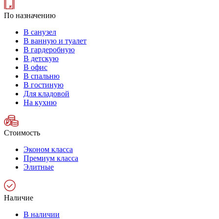
По назначению
В санузел
В ванную и туалет
В гардеробную
В детскую
В офис
В спальню
В гостиную
Для кладовой
На кухню
Стоимость
Эконом класса
Премиум класса
Элитные
Наличие
В наличии