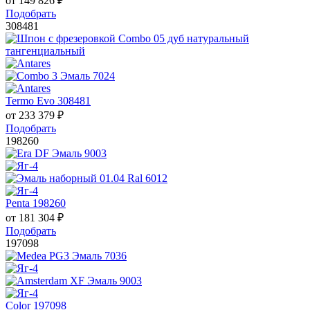
от
149 826
₽
Подобрать
308481
Termo Evo 308481
от
233 379
₽
Подобрать
198260
Penta 198260
от
181 304
₽
Подобрать
197098
Color 197098