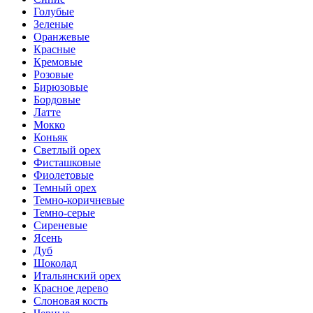
Голубые
Зеленые
Оранжевые
Красные
Кремовые
Розовые
Бирюзовые
Бордовые
Латте
Мокко
Коньяк
Светлый орех
Фисташковые
Фиолетовые
Темный орех
Темно-коричневые
Темно-серые
Сиреневые
Ясень
Дуб
Шоколад
Итальянский орех
Красное дерево
Слоновая кость