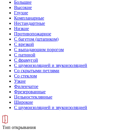
Большие
Высокие
Глухие
Компланарные
Нестандартные
Низкие
Противопожарное
С багетом (штапиком)
С врезкой
С выпадающим порогом
С патиной
С фрамугой
С шумоизоляцией и звукоизоляцией
Со скрытыми петлями
Со стеклом
Узкие
Филенчатое
Фрезерованные
Цельностеклянные
Широкие
С шумоизоляцией и звукоизоляцией
Тип открывания