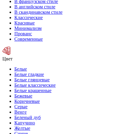
В французском стиле
В английском стиле
В скандинавском стиле
Классические
Красивые
Минимализм
Прованс
Современные
Цвет
Белые
Белые гладкие
Белые глянцевые
Белые классические
Белые крашенные
Бежевые
Коричневые
Серые
Венге
Беленый дуб
Капучино
Желтые
Синие