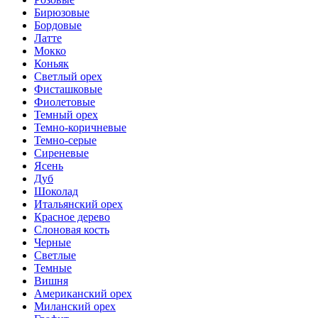
Бирюзовые
Бордовые
Латте
Мокко
Коньяк
Светлый орех
Фисташковые
Фиолетовые
Темный орех
Темно-коричневые
Темно-серые
Сиреневые
Ясень
Дуб
Шоколад
Итальянский орех
Красное дерево
Слоновая кость
Черные
Светлые
Темные
Вишня
Американский орех
Миланский орех