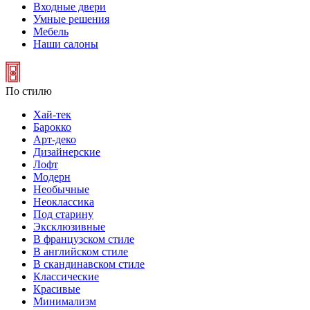
Входные двери
Умные решения
Мебель
Наши салоны
По стилю
Хай-тек
Барокко
Арт-деко
Дизайнерские
Лофт
Модерн
Необычные
Неоклассика
Под старину
Эксклюзивные
В французском стиле
В английском стиле
В скандинавском стиле
Классические
Красивые
Минимализм