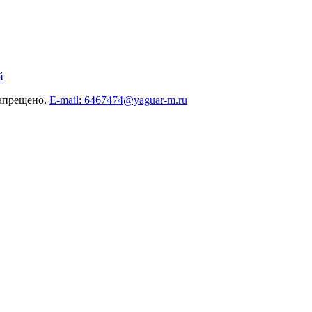
й
запрещено.
E-mail: 6467474@yaguar-m.ru