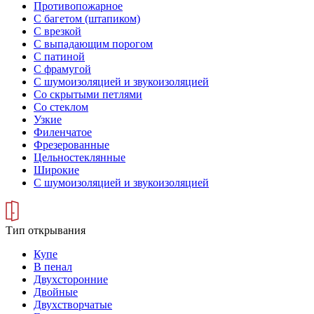
Противопожарное
С багетом (штапиком)
С врезкой
С выпадающим порогом
С патиной
С фрамугой
С шумоизоляцией и звукоизоляцией
Со скрытыми петлями
Со стеклом
Узкие
Филенчатое
Фрезерованные
Цельностеклянные
Широкие
С шумоизоляцией и звукоизоляцией
Тип открывания
Купе
В пенал
Двухсторонние
Двойные
Двухстворчатые