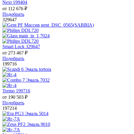
Next 199404
от
112 676
₽
Подобрать
329647
Smart Lock 329647
от
273 467
₽
Подобрать
199716
Termo 199716
от
190 503
₽
Подобрать
197214