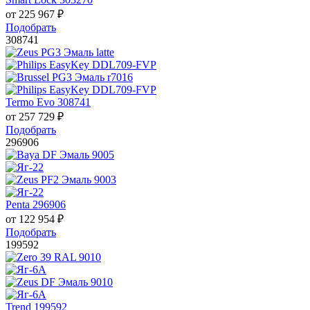
от
225 967
₽
Подобрать
308741
Termo Evo 308741
от
257 729
₽
Подобрать
296906
Penta 296906
от
122 954
₽
Подобрать
199592
Trend 199592