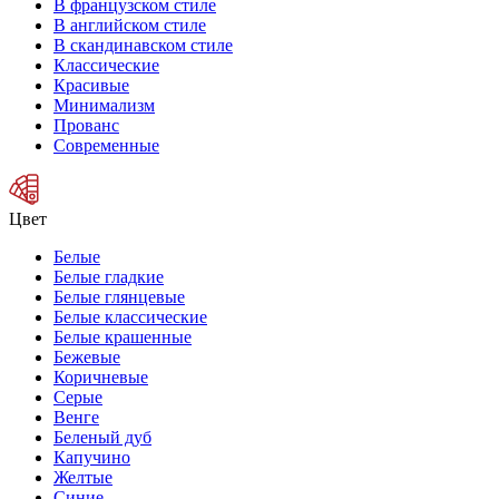
В французском стиле
В английском стиле
В скандинавском стиле
Классические
Красивые
Минимализм
Прованс
Современные
Цвет
Белые
Белые гладкие
Белые глянцевые
Белые классические
Белые крашенные
Бежевые
Коричневые
Серые
Венге
Беленый дуб
Капучино
Желтые
Синие