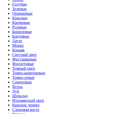
Голубые
Зеленые
Оранжевые
Красные
Кремовые
Розовые
Бирюзовые
Бордовые
Латте
Мокко
Коньяк
Светлый орех
Фисташковые
Фиолетовые
Темный орех
Темно-коричневые
Темно-серые
Сиреневые
Ясень
Дуб
Шоколад
Итальянский орех
Красное дерево
Слоновая кость