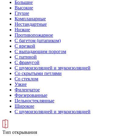
Большие
Высокие
Глухие
Компланарные
Нестандартные
Низкие
Противопожарное
С багетом (штапиком)
С врезкой
С выпадающим порогом
С патиной
С фрамугой
С шумоизоляцией и звукоизоляцией
Со скрытыми петлями
Со стеклом
Узкие
Филенчатое
Фрезерованные
Цельностеклянные
Широкие
С шумоизоляцией и звукоизоляцией
Тип открывания