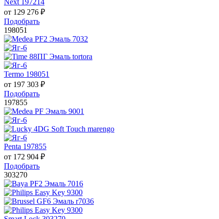
Next 197214
от
129 276
₽
Подобрать
198051
Termo 198051
от
197 303
₽
Подобрать
197855
Penta 197855
от
172 904
₽
Подобрать
303270
Smart Lock 303270