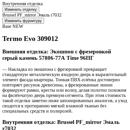
Внутренняя отделка
Изменить отделку
Brussel PF_mirror Эмаль r7032
Изменить фурнитуру
Base NEW
Termo Evo 309012
Внешняя отделка: Экошпон с фрезеровкой
серый камень 57806-77А Time 96ПГ
— Накладка из экошпона с фрезеровкой превращает
стандартную металлическую входную дверь в выразительный
элемент фасада квартиры. Тонкая ПВХ-плёнка достоверно
повторяет рисунок древесины, а фрезерованные линии
формируют рамки, кресты или волну, делая полотно похожим
на филёнчатую дверь премиум-сегмента. При этом стоимость
такой отделки заметно ниже шпонированных аналогов, а уход
сводится к протиранию мягкой влажной тканью без
специальных средств и полиролей.
Внутренняя отделка: Brussel PF_mirror Эмаль
r7032