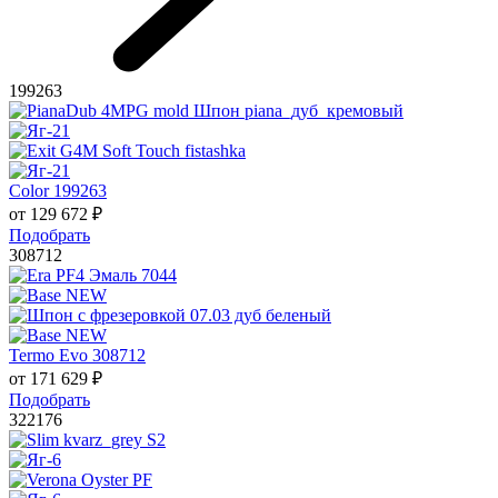
199263
Color 199263
от
129 672
₽
Подобрать
308712
Termo Evo 308712
от
171 629
₽
Подобрать
322176