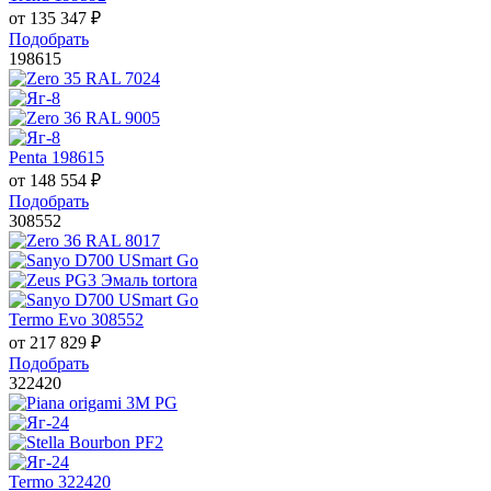
от
135 347
₽
Подобрать
198615
Penta 198615
от
148 554
₽
Подобрать
308552
Termo Evo 308552
от
217 829
₽
Подобрать
322420
Termo 322420