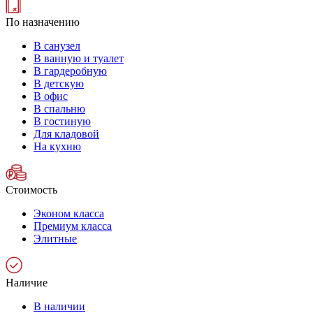
По назначению
В санузел
В ванную и туалет
В гардеробную
В детскую
В офис
В спальню
В гостиную
Для кладовой
На кухню
Стоимость
Эконом класса
Премиум класса
Элитные
Наличие
В наличии