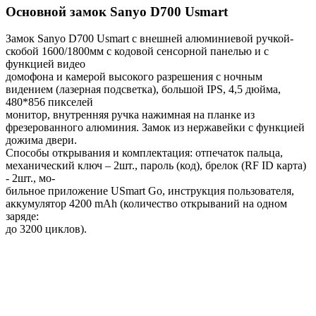
Основной замок
Sanyo D700 Usmart
Замок Sanyo D700 Usmart с внешней алюминиевой ручкой-
скобой 1600/1800мм с кодовой сенсорной панелью и с
функцией видео
домофона и камерой высокого разрешения с ночным
видением (лазерная подсветка), большой IPS, 4,5 дюйма,
480*856 пикселей
монитор, внутренняя ручка нажимная на планке из
фрезерованного алюминия. Замок из нержавейки с функцией
дожима двери.
Способы открывания и комплектация: отпечаток пальца,
механический ключ – 2шт., пароль (код), брелок (RF ID карта)
- 2шт., мо-
бильное приложение USmart Go, инструкция пользователя,
аккумулятор 4200 mAh (количество открываний на одном
заряде:
до 3200 циклов).