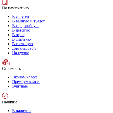
По назначению
В санузел
В ванную и туалет
В гардеробную
В детскую
В офис
В спальню
В гостиную
Для кладовой
На кухню
Стоимость
Эконом класса
Премиум класса
Элитные
Наличие
В наличии