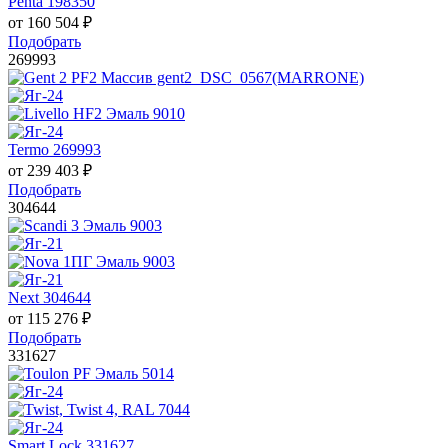
Penta 198350
от
160 504
₽
Подобрать
269993
Termo 269993
от
239 403
₽
Подобрать
304644
Next 304644
от
115 276
₽
Подобрать
331627
Smart Lock 331627