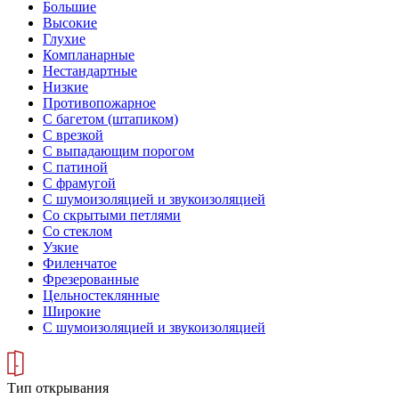
Большие
Высокие
Глухие
Компланарные
Нестандартные
Низкие
Противопожарное
С багетом (штапиком)
С врезкой
С выпадающим порогом
С патиной
С фрамугой
С шумоизоляцией и звукоизоляцией
Со скрытыми петлями
Со стеклом
Узкие
Филенчатое
Фрезерованные
Цельностеклянные
Широкие
С шумоизоляцией и звукоизоляцией
Тип открывания