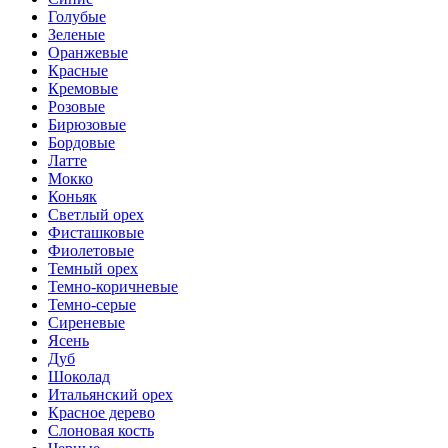
Голубые
Зеленые
Оранжевые
Красные
Кремовые
Розовые
Бирюзовые
Бордовые
Латте
Мокко
Коньяк
Светлый орех
Фисташковые
Фиолетовые
Темный орех
Темно-коричневые
Темно-серые
Сиреневые
Ясень
Дуб
Шоколад
Итальянский орех
Красное дерево
Слоновая кость