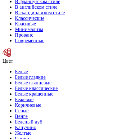
В французском стиле
В английском стиле
В скандинавском стиле
Классические
Красивые
Минимализм
Прованс
Современные
Цвет
Белые
Белые гладкие
Белые глянцевые
Белые классические
Белые крашенные
Бежевые
Коричневые
Серые
Венге
Беленый дуб
Капучино
Желтые
Синие