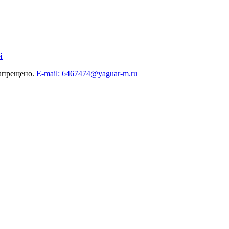
й
запрещено.
E-mail: 6467474@yaguar-m.ru