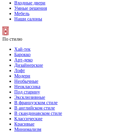
Входные двери
Умные решения
Мебель
Наши салоны
По стилю
Хай-тек
Барокко
Арт-деко
Дизайнерские
Лофт
Модерн
Необычные
Неоклассика
Под старину
Эксклюзивные
В французском стиле
В английском стиле
В скандинавском стиле
Классические
Красивые
Минимализм