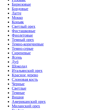
Бирюзовые
Бордовые
Латте
Мокко
Коньяк
Светлый орех
Фисташковые
Фиолетовые
Темный орех
Темно-коричневые
Темно-серые
Сиреневые
Ясень
Дуб
Шоколад
Итальянский орех
Красное дерево
Слоновая кость
Черные
Светлые
Темные
Вишня
Американский орех
Миланский орех