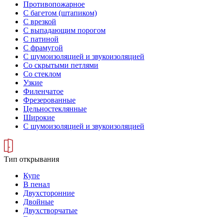
Противопожарное
С багетом (штапиком)
С врезкой
С выпадающим порогом
С патиной
С фрамугой
С шумоизоляцией и звукоизоляцией
Со скрытыми петлями
Со стеклом
Узкие
Филенчатое
Фрезерованные
Цельностеклянные
Широкие
С шумоизоляцией и звукоизоляцией
Тип открывания
Купе
В пенал
Двухсторонние
Двойные
Двухстворчатые