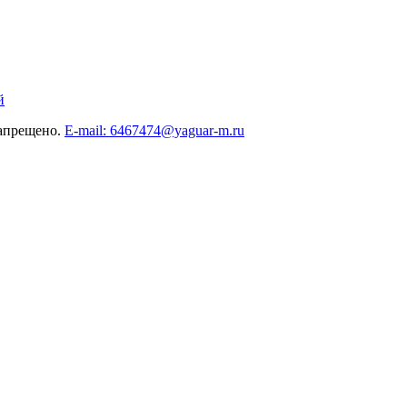
й
запрещено.
E-mail: 6467474@yaguar-m.ru