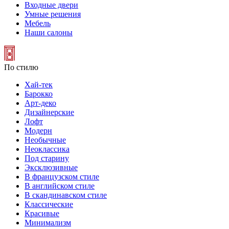
Входные двери
Умные решения
Мебель
Наши салоны
По стилю
Хай-тек
Барокко
Арт-деко
Дизайнерские
Лофт
Модерн
Необычные
Неоклассика
Под старину
Эксклюзивные
В французском стиле
В английском стиле
В скандинавском стиле
Классические
Красивые
Минимализм