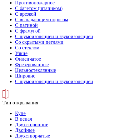
Противопожарное
С багетом (штапиком)
С врезкой
С выпадающим порогом
С патиной
С фрамугой
С шумоизоляцией и звукоизоляцией
Со скрытыми петлями
Со стеклом
Узкие
Филенчатое
Фрезерованные
Цельностеклянные
Широкие
С шумоизоляцией и звукоизоляцией
Тип открывания
Купе
В пенал
Двухсторонние
Двойные
Двухстворчатые