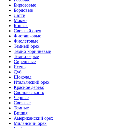
Бирюзовые
Бордовые
Латте
Мокко
Коньяк
Светлый орех
Фисташковые
Фиолетовые
Темный орех
Темно-коричневые
Темно-серые
Сиреневые
Ясень
Дуб
Шоколад
Итальянский орех
Красное дерево
Слоновая кость
Черные
Светлые
Темные
Вишня
Американский орех
Миланский орех