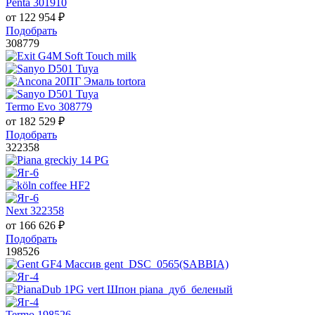
Penta 301910
от
122 954
₽
Подобрать
308779
Termo Evo 308779
от
182 529
₽
Подобрать
322358
Next 322358
от
166 626
₽
Подобрать
198526
Termo 198526