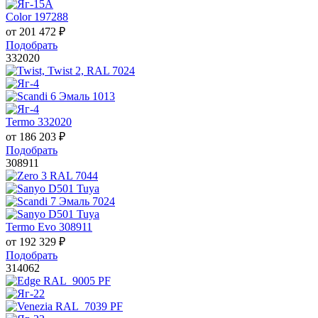
Color 197288
от
201 472
₽
Подобрать
332020
Termo 332020
от
186 203
₽
Подобрать
308911
Termo Evo 308911
от
192 329
₽
Подобрать
314062