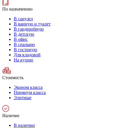
По назначению
В санузел
В ванную и туалет
В гардеробную
В детскую
В офис
В спальню
В гостиную
Для кладовой
На кухню
Стоимость
Эконом класса
Премиум класса
Элитные
Наличие
В наличии