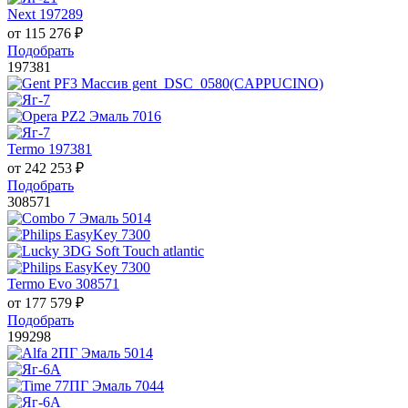
Next 197289
от
115 276
₽
Подобрать
197381
Termo 197381
от
242 253
₽
Подобрать
308571
Termo Evo 308571
от
177 579
₽
Подобрать
199298