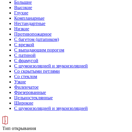
Большие
Высокие
Глухие
Компланарные
Нестандартные
Низкие
Противопожарное
С багетом (штапиком)
С врезкой
С выпадающим порогом
С патиной
С фрамугой
С шумоизоляцией и звукоизоляцией
Со скрытыми петлями
Со стеклом
Узкие
Филенчатое
Фрезерованные
Цельностеклянные
Широкие
С шумоизоляцией и звукоизоляцией
Тип открывания