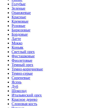
Голубые
Зеленые
Оранжевые
Красные
Кремовые
Розовые
Бирюзовые
Бордовые
Латте
Мокко
Коньяк
Светлый орех
Фисташковые
Фиолетовые
Темный орех
Темно-коричневые
Темно-серые
Сиреневые
Ясень
Дуб
Шоколад
Итальянский орех
Красное дерево
Слоновая кость