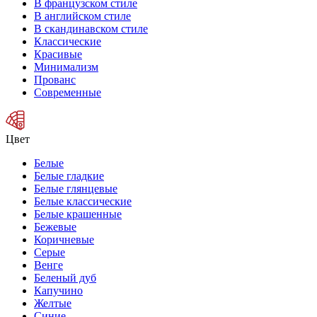
В французском стиле
В английском стиле
В скандинавском стиле
Классические
Красивые
Минимализм
Прованс
Современные
Цвет
Белые
Белые гладкие
Белые глянцевые
Белые классические
Белые крашенные
Бежевые
Коричневые
Серые
Венге
Беленый дуб
Капучино
Желтые
Синие