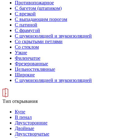
Противопожарное
С багетом (штапиком)
С врезкой
С выпадающим порогом
С патиной
С фрамугой
С шумоизоляцией и звукоизоляцией
Со скрытыми петлями
Со стеклом
Узкие
Филенчатое
Фрезерованные
Цельностеклянные
Широкие
С шумоизоляцией и звукоизоляцией
Тип открывания
Купе
В пенал
Двухсторонние
Двойные
Двухстворчатые