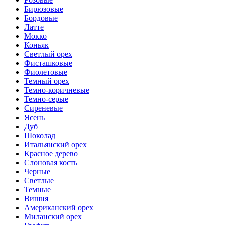
Бирюзовые
Бордовые
Латте
Мокко
Коньяк
Светлый орех
Фисташковые
Фиолетовые
Темный орех
Темно-коричневые
Темно-серые
Сиреневые
Ясень
Дуб
Шоколад
Итальянский орех
Красное дерево
Слоновая кость
Черные
Светлые
Темные
Вишня
Американский орех
Миланский орех