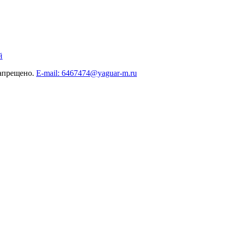
й
запрещено.
E-mail: 6467474@yaguar-m.ru