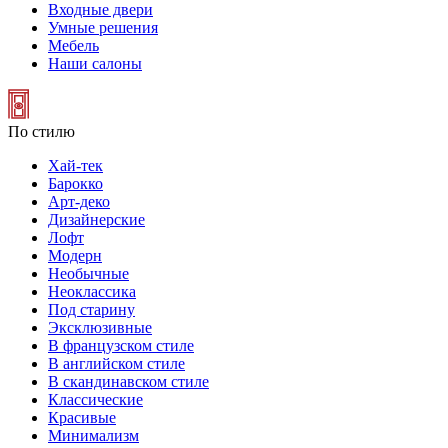
Входные двери
Умные решения
Мебель
Наши салоны
По стилю
Хай-тек
Барокко
Арт-деко
Дизайнерские
Лофт
Модерн
Необычные
Неоклассика
Под старину
Эксклюзивные
В французском стиле
В английском стиле
В скандинавском стиле
Классические
Красивые
Минимализм