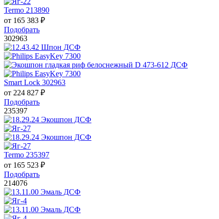
Termo 213890
от
165 383
₽
Подобрать
302963
Smart Lock 302963
от
224 827
₽
Подобрать
235397
Termo 235397
от
165 523
₽
Подобрать
214076