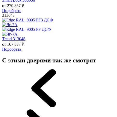
Smart Lock 303036
от
270 857
₽
Подобрать
313048
Trend 313048
от
167 887
₽
Подобрать
С этими дверями так же смотрят