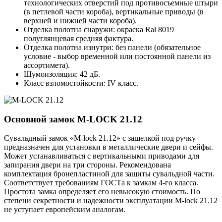
технологических отверстий под противосъемные штыри
(в петлевой части короба), вертикальные приводы (в
верхней и нижней части короба).
Отделка полотна снаружи: окраска Ral 8019
полуглянцевая средняя фактура.
Отделка полотна изнутри: без панели (обязательное
условие - выбор временной или постоянной панели из
ассортимета).
Шумоизоляция: 42 дБ.
Класс взломостойкости: IV класс.
Основной замок
M-LOCK 21.12
Сувальдный замок «M-lock 21.12» с защелкой под ручку
предназначен для установки в металлические двери и сейфы.
Может устанавливаться с вертикальными приводами для
запирания двери на три стороны. Рекомендована
комплектация бронепластиной для защиты сувальдной части.
Соответствует требованиям ГОСТа к замкам 4-го класса.
Простота замка определяет его невысокую стоимость. По
степени секретности и надежности эксплуатации M-lock 21.12
не уступает европейским аналогам.