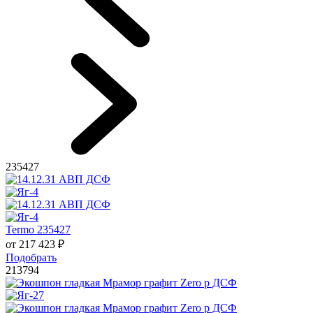
235427
Termo 235427
от
217 423
₽
Подобрать
213794