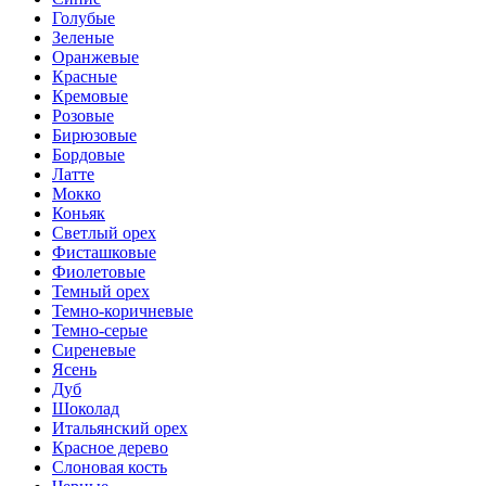
Голубые
Зеленые
Оранжевые
Красные
Кремовые
Розовые
Бирюзовые
Бордовые
Латте
Мокко
Коньяк
Светлый орех
Фисташковые
Фиолетовые
Темный орех
Темно-коричневые
Темно-серые
Сиреневые
Ясень
Дуб
Шоколад
Итальянский орех
Красное дерево
Слоновая кость