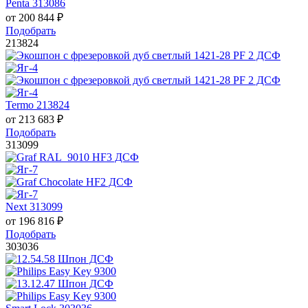
Penta 313086
от
200 844
₽
Подобрать
213824
Termo 213824
от
213 683
₽
Подобрать
313099
Next 313099
от
196 816
₽
Подобрать
303036