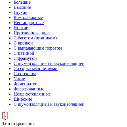
Большие
Высокие
Глухие
Компланарные
Нестандартные
Низкие
Противопожарное
С багетом (штапиком)
С врезкой
С выпадающим порогом
С патиной
С фрамугой
С шумоизоляцией и звукоизоляцией
Со скрытыми петлями
Со стеклом
Узкие
Филенчатое
Фрезерованные
Цельностеклянные
Широкие
С шумоизоляцией и звукоизоляцией
Тип открывания