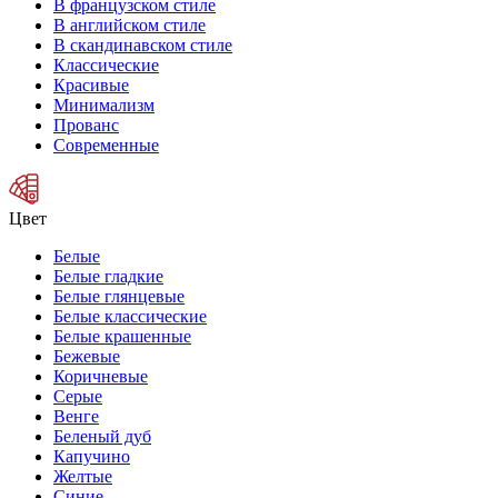
В французском стиле
В английском стиле
В скандинавском стиле
Классические
Красивые
Минимализм
Прованс
Современные
Цвет
Белые
Белые гладкие
Белые глянцевые
Белые классические
Белые крашенные
Бежевые
Коричневые
Серые
Венге
Беленый дуб
Капучино
Желтые
Синие