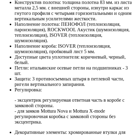
Конструктив полотна: толщина полотна 83 мм. из листа
металла 2,5 мм. с внешней стороны, изнутри каркас из
гнутого профиля с четырьмя горизонтальными и одним
вертикальным усилителями жесткости.
Наполнение полотна: ПЕНОФОЛ (теплоизоляция,
пароизоляция), ROCKWOOL Акустик (шумоизоляция,
теплоизоляция), ISOVER (теплоизоляция,
шумоизоляция).
Наполнение короба: ISOVER (теплоизоляция,
шумоизоляция), пробковый лист 5 мм.
Доступные цвета уплотнителя: коричневый, черный,
белый.
Петли: итальянские осевые петли на подшипниках - 3
шт.
Защита: 3 противосъемных штыря в петлевой части,
ригели вертикального запирания.
Регулировка:
- эксцентрик регулируемая ответная часть в коробе с
замковой стороны.
- для замков Mottura Nova и Mottura X-mode
регулировочная коробка с замковой стороны без
эксцентрика.
Декоративные элементы: хромированные втулки для