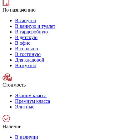
По назначению
В санузел
В ванную и туалет
В гардеробную
В детскую
В офис
В спальню
В гостиную
Для кладовой
На кухню
Стоимость
Эконом класса
Премиум класса
Элитные
Наличие
В наличии