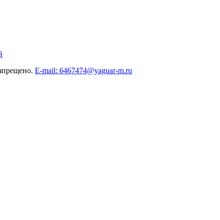
й
запрещено.
E-mail: 6467474@yaguar-m.ru