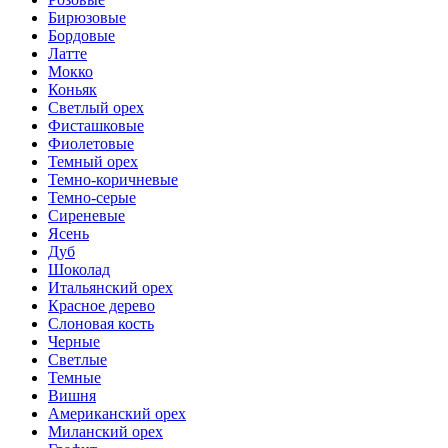
Бирюзовые
Бордовые
Латте
Мокко
Коньяк
Светлый орех
Фисташковые
Фиолетовые
Темный орех
Темно-коричневые
Темно-серые
Сиреневые
Ясень
Дуб
Шоколад
Итальянский орех
Красное дерево
Слоновая кость
Черные
Светлые
Темные
Вишня
Американский орех
Миланский орех