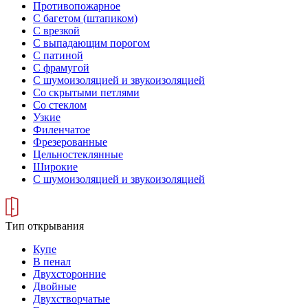
Противопожарное
С багетом (штапиком)
С врезкой
С выпадающим порогом
С патиной
С фрамугой
С шумоизоляцией и звукоизоляцией
Со скрытыми петлями
Со стеклом
Узкие
Филенчатое
Фрезерованные
Цельностеклянные
Широкие
С шумоизоляцией и звукоизоляцией
Тип открывания
Купе
В пенал
Двухсторонние
Двойные
Двухстворчатые