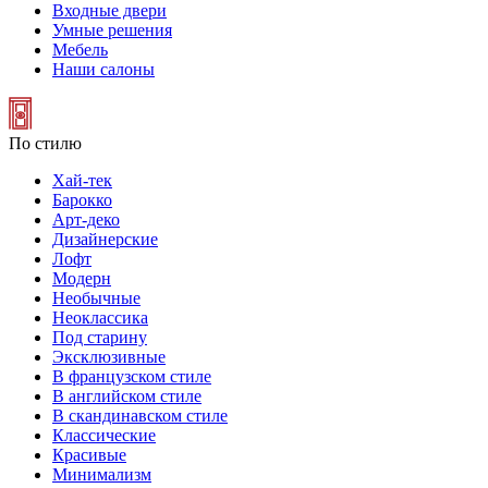
Входные двери
Умные решения
Мебель
Наши салоны
По стилю
Хай-тек
Барокко
Арт-деко
Дизайнерские
Лофт
Модерн
Необычные
Неоклассика
Под старину
Эксклюзивные
В французском стиле
В английском стиле
В скандинавском стиле
Классические
Красивые
Минимализм