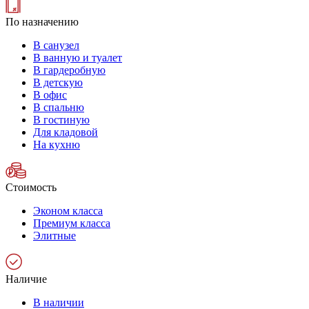
По назначению
В санузел
В ванную и туалет
В гардеробную
В детскую
В офис
В спальню
В гостиную
Для кладовой
На кухню
Стоимость
Эконом класса
Премиум класса
Элитные
Наличие
В наличии