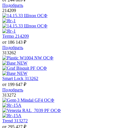
Подобрать
214209
Termo 214209
от
186 143
₽
Подобрать
313262
Smart Lock 313262
от
199 647
₽
Подобрать
313272
Trend 313272
от
295 427
₽