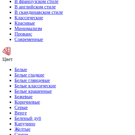
В французском стиле
В английском стиле
В скандинавском стиле
Классические
Красивые
Минимализм
Прованс
Современные
Цвет
Белые
Белые гладкие
Белые глянцевые
Белые классические
Белые крашенные
Бежевые
Коричневые
Серые
Венге
Беленый дуб
Капучино
Желтые
Синие