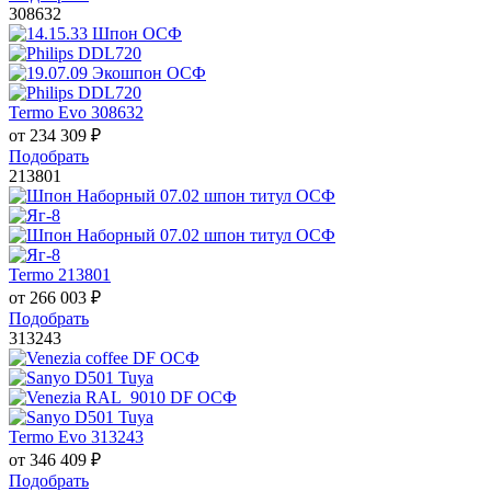
308632
Termo Evo 308632
от
234 309
₽
Подобрать
213801
Termo 213801
от
266 003
₽
Подобрать
313243
Termo Evo 313243
от
346 409
₽
Подобрать