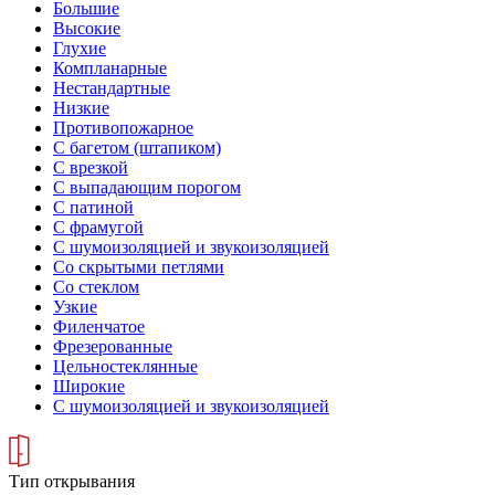
Большие
Высокие
Глухие
Компланарные
Нестандартные
Низкие
Противопожарное
С багетом (штапиком)
С врезкой
С выпадающим порогом
С патиной
С фрамугой
С шумоизоляцией и звукоизоляцией
Со скрытыми петлями
Со стеклом
Узкие
Филенчатое
Фрезерованные
Цельностеклянные
Широкие
С шумоизоляцией и звукоизоляцией
Тип открывания