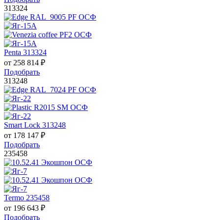
313324
Penta 313324
от
258 814
₽
Подобрать
313248
Smart Lock 313248
от
178 147
₽
Подобрать
235458
Termo 235458
от
196 643
₽
Подобрать