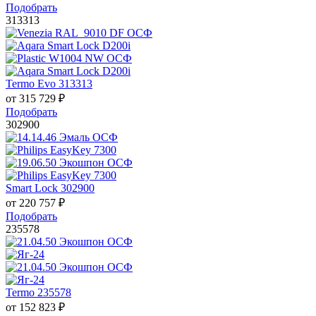
Подобрать
313313
Termo Evo 313313
от
315 729
₽
Подобрать
302900
Smart Lock 302900
от
220 757
₽
Подобрать
235578
Termo 235578
от
152 823
₽