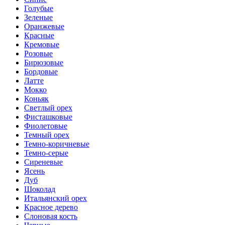
Голубые
Зеленые
Оранжевые
Красные
Кремовые
Розовые
Бирюзовые
Бордовые
Латте
Мокко
Коньяк
Светлый орех
Фисташковые
Фиолетовые
Темный орех
Темно-коричневые
Темно-серые
Сиреневые
Ясень
Дуб
Шоколад
Итальянский орех
Красное дерево
Слоновая кость