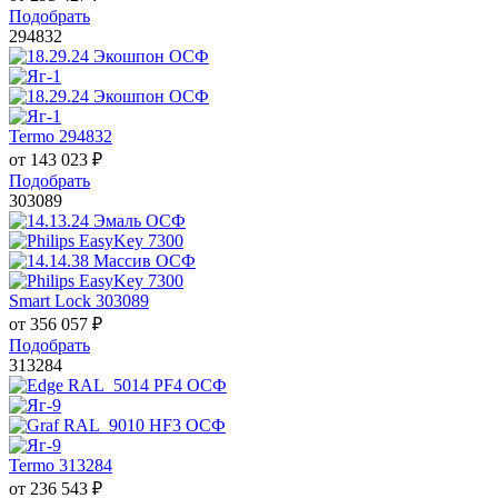
Подобрать
294832
Termo 294832
от
143 023
₽
Подобрать
303089
Smart Lock 303089
от
356 057
₽
Подобрать
313284
Termo 313284
от
236 543
₽