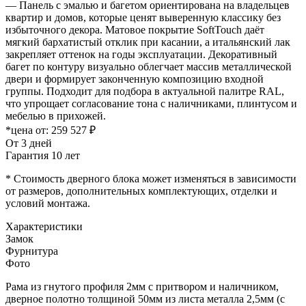
— Панель с эмалью и багетом ориентирована на владельцев
квартир и домов, которые ценят выверенную классику без
избыточного декора. Матовое покрытие SoftTouch даёт
мягкий бархатистый отклик при касании, а итальянский лак
закрепляет оттенок на годы эксплуатации. Декоративный
багет по контуру визуально облегчает массив металлической
двери и формирует законченную композицию входной
группы. Подходит для подбора в актуальной палитре RAL,
что упрощает согласование тона с наличниками, плинтусом и
мебелью в прихожей.
*цена от:
259 527 ₽
От 3 дней
Гарантия 10 лет
* Стоимость дверного блока может изменяться в зависимости
от размеров, дополнительных комплектующих, отделки и
условий монтажа.
Характеристики
Замок
Фурнитура
Фото
Рама из гнутого профиля 2мм с притвором и наличником,
дверное полотно толщиной 50мм из листа металла 2,5мм (с