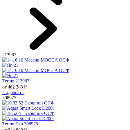
213987
Termo 213987
от
462 343
₽
Подобрать
308975
Termo Evo 308975
от
244 889
₽