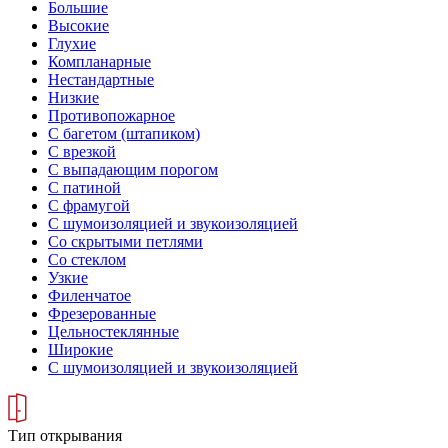
Большие
Высокие
Глухие
Компланарные
Нестандартные
Низкие
Противопожарное
С багетом (штапиком)
С врезкой
С выпадающим порогом
С патиной
С фрамугой
С шумоизоляцией и звукоизоляцией
Со скрытыми петлями
Со стеклом
Узкие
Филенчатое
Фрезерованные
Цельностеклянные
Широкие
С шумоизоляцией и звукоизоляцией
Тип открывания