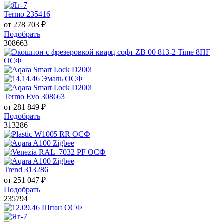
Termo 235416
от
278 703
₽
Подобрать
308663
Termo Evo 308663
от
281 849
₽
Подобрать
313286
Trend 313286
от
251 047
₽
Подобрать
235794