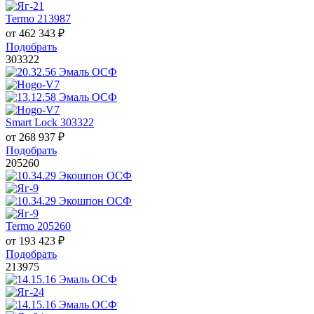
Termo 213987
от
462 343
₽
Подобрать
303322
Smart Lock 303322
от
268 937
₽
Подобрать
205260
Termo 205260
от
193 423
₽
Подобрать
213975