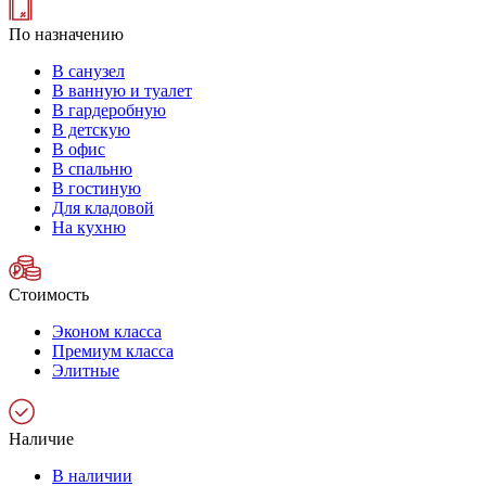
По назначению
В санузел
В ванную и туалет
В гардеробную
В детскую
В офис
В спальню
В гостиную
Для кладовой
На кухню
Стоимость
Эконом класса
Премиум класса
Элитные
Наличие
В наличии