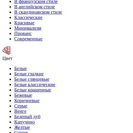
В французском стиле
В английском стиле
В скандинавском стиле
Классические
Красивые
Минимализм
Прованс
Современные
Цвет
Белые
Белые гладкие
Белые глянцевые
Белые классические
Белые крашенные
Бежевые
Коричневые
Серые
Венге
Беленый дуб
Капучино
Желтые
Синие