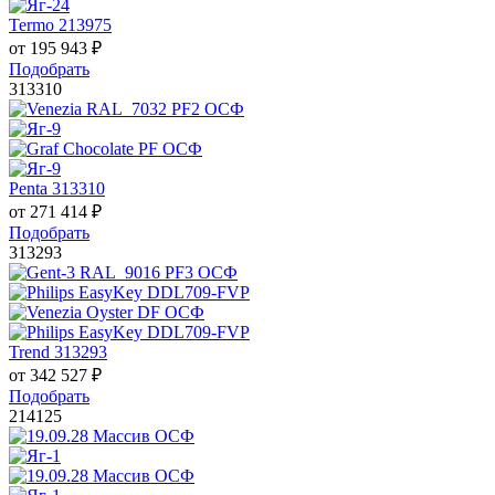
Termo 213975
от
195 943
₽
Подобрать
313310
Penta 313310
от
271 414
₽
Подобрать
313293
Trend 313293
от
342 527
₽
Подобрать
214125