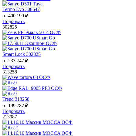
Termo Evo 308647
от
400 199
₽
Подобрать
302825
Smart Lock 302825
от
233 747
₽
Подобрать
313258
Trend 313258
от
199 787
₽
Подобрать
213987