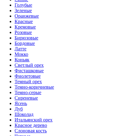
Голубые
Зеленые
Оранжевые
Красные
Кремовые
Розовые
Бирюзовые
Бордовые
Латте
Мокко
Коньяк
Светлый орех
Фисташковые
Фиолетовые
Темный орех
Темно-коричневые
Темно-серые
Сиреневые
Ясень
Дуб
Шоколад
Итальянский орех
Красное дерево
Слоновая кость