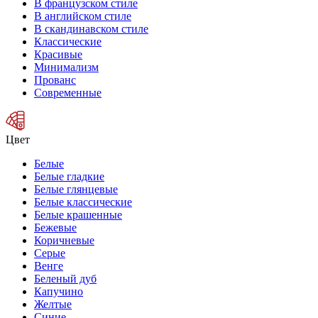
В французском стиле
В английском стиле
В скандинавском стиле
Классические
Красивые
Минимализм
Прованс
Современные
Цвет
Белые
Белые гладкие
Белые глянцевые
Белые классические
Белые крашенные
Бежевые
Коричневые
Серые
Венге
Беленый дуб
Капучино
Желтые
Синие