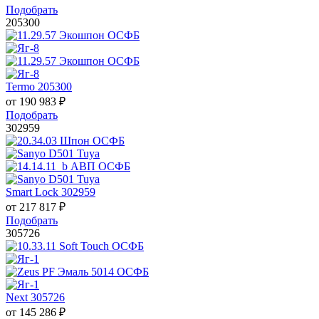
Подобрать
205300
Termo 205300
от
190 983
₽
Подобрать
302959
Smart Lock 302959
от
217 817
₽
Подобрать
305726
Next 305726
от
145 286
₽