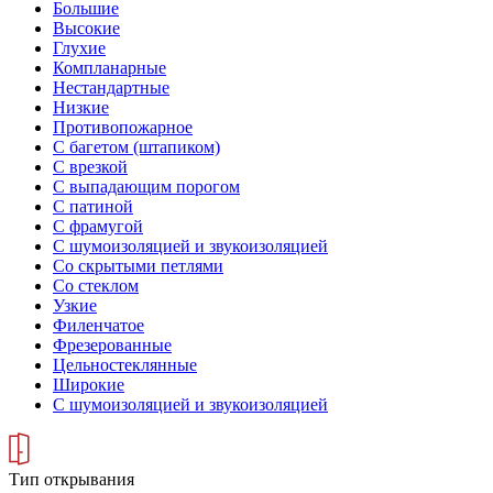
Большие
Высокие
Глухие
Компланарные
Нестандартные
Низкие
Противопожарное
С багетом (штапиком)
С врезкой
С выпадающим порогом
С патиной
С фрамугой
С шумоизоляцией и звукоизоляцией
Со скрытыми петлями
Со стеклом
Узкие
Филенчатое
Фрезерованные
Цельностеклянные
Широкие
С шумоизоляцией и звукоизоляцией
Тип открывания