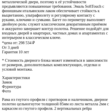
металлической двери, поэтому к её устойчивости
предъявляются повышенные требования. Эмаль SoftTouch с
финишным итальянским лаком обеспечивает стойкость к
выцветанию, ультрафиолету и регулярному контакту с
руками, ключами и сумками. Багет по периметру выполняет
двойную роль: служит классическим декоративным приёмом
и аккуратно завершает контур полотна. Решение подойдёт для
входных дверей в квартирах, частных домах и апартаментах с
интерьером в классическом ключе.
*цена от:
298 534 ₽
От 3 дней
Гарантия 10 лет
* Стоимость дверного блока может изменяться в зависимости
от размеров, дополнительных комплектующих, отделки и
условий монтажа.
Характеристики
Замок
Фурнитура
Фото
Рама из гнутого профиля с притвором и наличником, дверное
полотно цельногнутое толщиной 85мм из листа металла 2мм c
каркасом из гнутого профиля. 2 вертикальных ребра