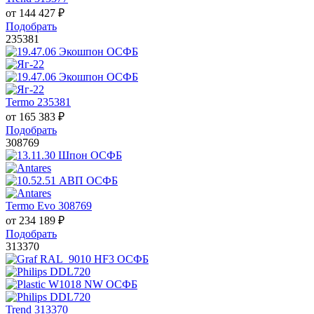
от
144 427
₽
Подобрать
235381
Termo 235381
от
165 383
₽
Подобрать
308769
Termo Evo 308769
от
234 189
₽
Подобрать
313370
Trend 313370