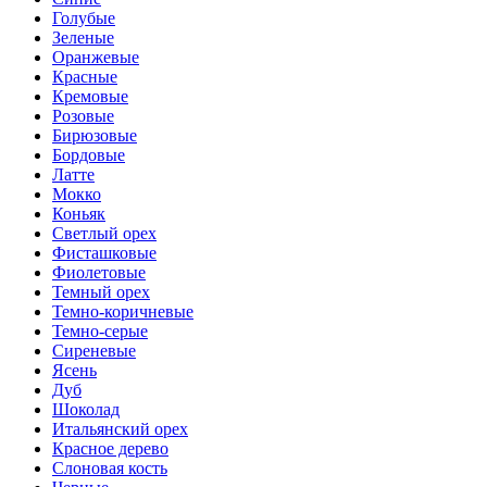
Голубые
Зеленые
Оранжевые
Красные
Кремовые
Розовые
Бирюзовые
Бордовые
Латте
Мокко
Коньяк
Светлый орех
Фисташковые
Фиолетовые
Темный орех
Темно-коричневые
Темно-серые
Сиреневые
Ясень
Дуб
Шоколад
Итальянский орех
Красное дерево
Слоновая кость