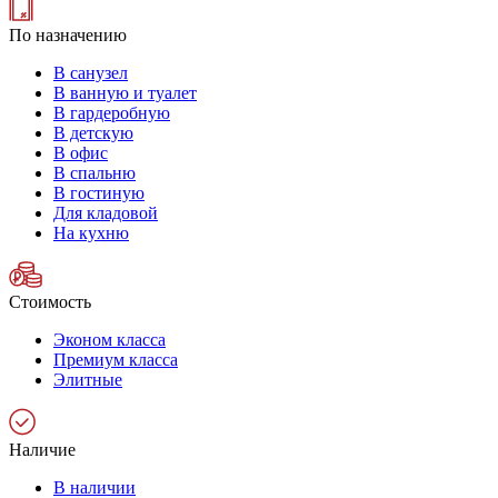
По назначению
В санузел
В ванную и туалет
В гардеробную
В детскую
В офис
В спальню
В гостиную
Для кладовой
На кухню
Стоимость
Эконом класса
Премиум класса
Элитные
Наличие
В наличии