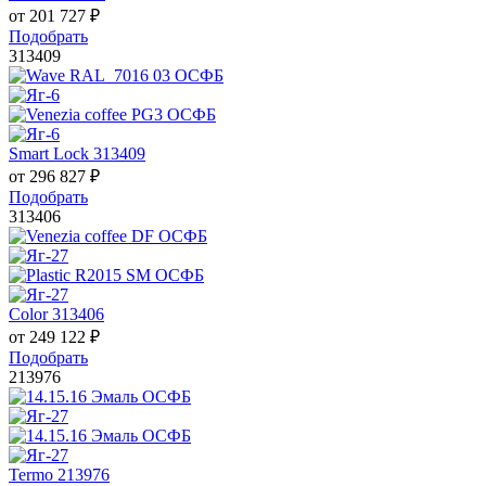
от
201 727
₽
Подобрать
313409
Smart Lock 313409
от
296 827
₽
Подобрать
313406
Color 313406
от
249 122
₽
Подобрать
213976
Termo 213976