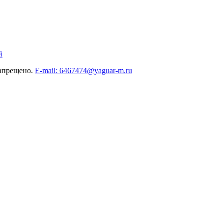
й
запрещено.
E-mail: 6467474@yaguar-m.ru