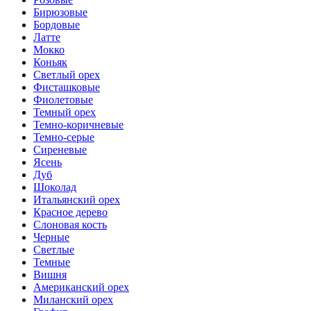
Бирюзовые
Бордовые
Латте
Мокко
Коньяк
Светлый орех
Фисташковые
Фиолетовые
Темный орех
Темно-коричневые
Темно-серые
Сиреневые
Ясень
Дуб
Шоколад
Итальянский орех
Красное дерево
Слоновая кость
Черные
Светлые
Темные
Вишня
Американский орех
Миланский орех