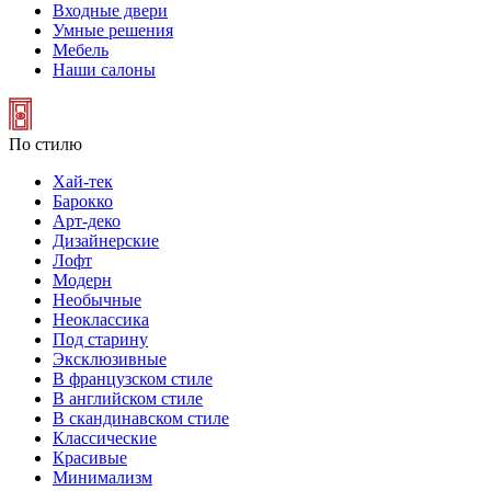
Входные двери
Умные решения
Мебель
Наши салоны
По стилю
Хай-тек
Барокко
Арт-деко
Дизайнерские
Лофт
Модерн
Необычные
Неоклассика
Под старину
Эксклюзивные
В французском стиле
В английском стиле
В скандинавском стиле
Классические
Красивые
Минимализм