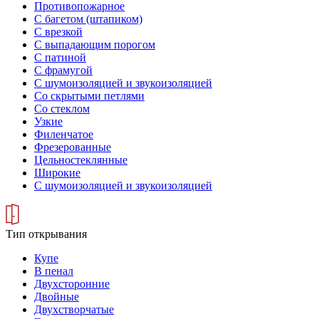
Противопожарное
С багетом (штапиком)
С врезкой
С выпадающим порогом
С патиной
С фрамугой
С шумоизоляцией и звукоизоляцией
Со скрытыми петлями
Со стеклом
Узкие
Филенчатое
Фрезерованные
Цельностеклянные
Широкие
С шумоизоляцией и звукоизоляцией
Тип открывания
Купе
В пенал
Двухсторонние
Двойные
Двухстворчатые