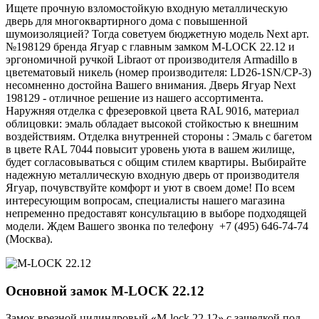
Ищете прочную взломостойкую входную металлическую
дверь для многоквартирного дома с повышенной
шумоизоляцией? Тогда советуем бюджетную модель Next арт.
№198129 бренда Ягуар с главным замком M-LOCK 22.12 и
эргономичной ручкой Libraот от производителя Armadillo в
цветематовый никель (номер производителя: LD26-1SN/CP-3)
несомненно достойна Вашего внимания. Дверь Ягуар Next
198129 - отличное решение из нашего ассортимента.
Наружняя отделка с фрезеровкой цвета RAL 9016, материал
облицовки: эмаль обладает высокой стойкостью к внешним
воздействиям. Отделка внутренней стороны : Эмаль с багетом
в цвете RAL 7044 повысит уровень уюта в вашем жилище,
будет согласовываться с общим стилем квартиры. Выбирайте
надежную металлическую входную дверь от производителя
Ягуар, почувствуйте комфорт и уют в своем доме! По всем
интересующим вопросам, специалисты нашего магазина
непременно предоставят консультацию в выборе подходящей
модели. Ждем Вашего звонка по телефону +7 (495) 646-74-74
(Москва).
Основной замок
M-LOCK 22.12
Замок врезной цилиндровый «M-lock 22.12» с защелкой под