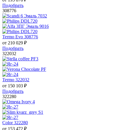
Подобрать
308776
Termo Evo 308776
от
210 029
₽
Подобрать
322032
Termo 322032
от
150 103
₽
Подобрать
322280
Color 322280
от
153 472
₽