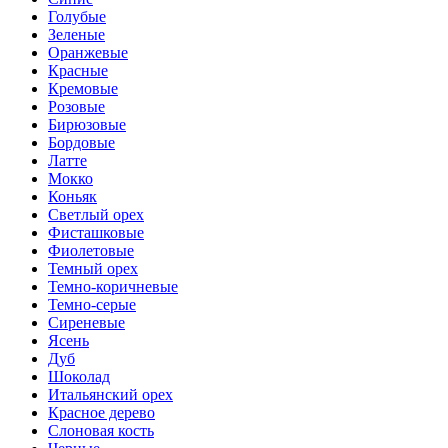
Голубые
Зеленые
Оранжевые
Красные
Кремовые
Розовые
Бирюзовые
Бордовые
Латте
Мокко
Коньяк
Светлый орех
Фисташковые
Фиолетовые
Темный орех
Темно-коричневые
Темно-серые
Сиреневые
Ясень
Дуб
Шоколад
Итальянский орех
Красное дерево
Слоновая кость