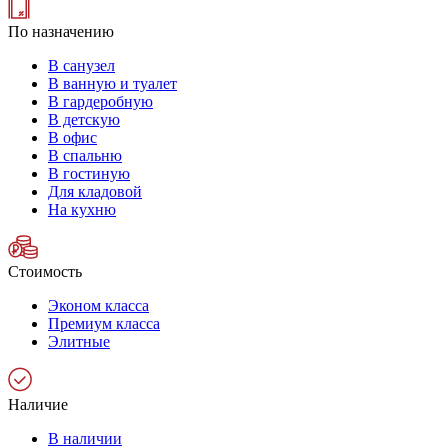
По назначению
В санузел
В ванную и туалет
В гардеробную
В детскую
В офис
В спальню
В гостиную
Для кладовой
На кухню
Стоимость
Эконом класса
Премиум класса
Элитные
Наличие
В наличии