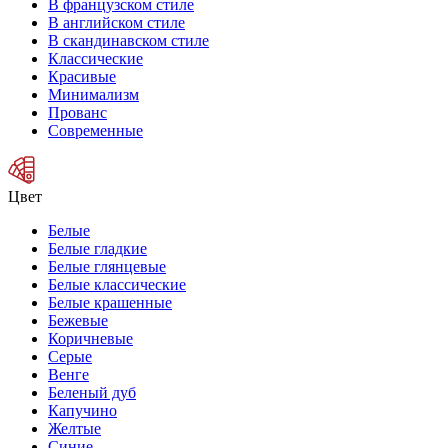
В французском стиле
В английском стиле
В скандинавском стиле
Классические
Красивые
Минимализм
Прованс
Современные
Цвет
Белые
Белые гладкие
Белые глянцевые
Белые классические
Белые крашенные
Бежевые
Коричневые
Серые
Венге
Беленый дуб
Капучино
Желтые
Синие