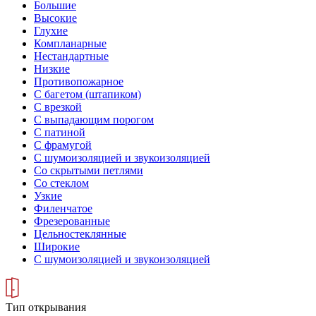
Большие
Высокие
Глухие
Компланарные
Нестандартные
Низкие
Противопожарное
С багетом (штапиком)
С врезкой
С выпадающим порогом
С патиной
С фрамугой
С шумоизоляцией и звукоизоляцией
Со скрытыми петлями
Со стеклом
Узкие
Филенчатое
Фрезерованные
Цельностеклянные
Широкие
С шумоизоляцией и звукоизоляцией
Тип открывания