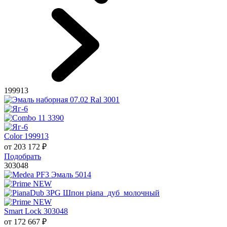
199913
Color 199913
от
203 172
₽
Подобрать
303048
Smart Lock 303048
от
172 667
₽