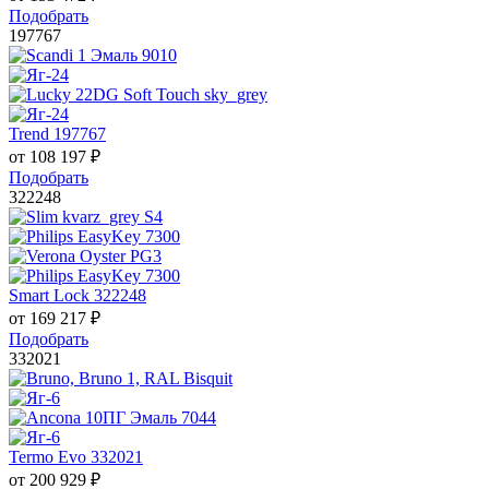
Подобрать
197767
Trend 197767
от
108 197
₽
Подобрать
322248
Smart Lock 322248
от
169 217
₽
Подобрать
332021
Termo Evo 332021
от
200 929
₽