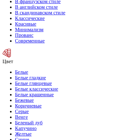
В французском стиле
В английском стиле
В скандинавском стиле
Классические
Красивые
Минимализм
Прованс
Современные
Цвет
Белые
Белые гладкие
Белые глянцевые
Белые классические
Белые крашенные
Бежевые
Коричневые
Серые
Венге
Беленый дуб
Капучино
Желтые
Синие