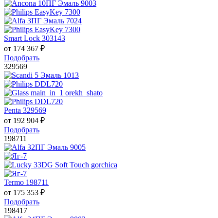
Smart Lock 303143
от
174 367
₽
Подобрать
329569
Penta 329569
от
192 904
₽
Подобрать
198711
Termo 198711
от
175 353
₽
Подобрать
198417