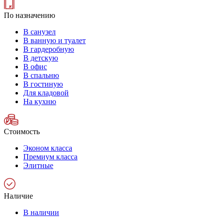
По назначению
В санузел
В ванную и туалет
В гардеробную
В детскую
В офис
В спальню
В гостиную
Для кладовой
На кухню
Стоимость
Эконом класса
Премиум класса
Элитные
Наличие
В наличии