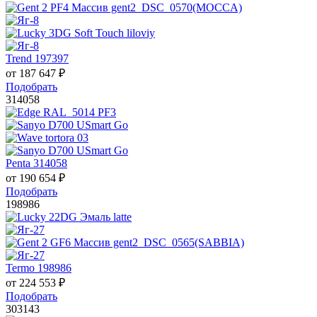
Trend 197397
от
187 647
₽
Подобрать
314058
Penta 314058
от
190 654
₽
Подобрать
198986
Termo 198986
от
224 553
₽
Подобрать
303143