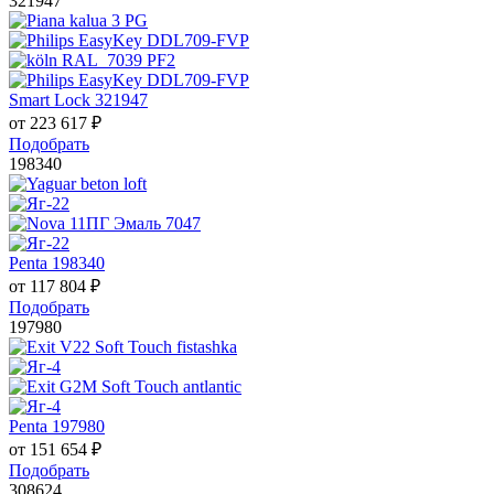
321947
Smart Lock 321947
от
223 617
₽
Подобрать
198340
Penta 198340
от
117 804
₽
Подобрать
197980
Penta 197980
от
151 654
₽
Подобрать
308624