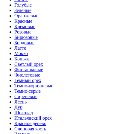
Голубые
Зеленые
Оранжевые
Красные
Кремовые
Розовые
Бирюзовые
Бордовые
Латте
Мокко
Коньяк
Светлый орех
Фисташковые
Фиолетовые
Темный орех
Темно-коричневые
Темно-серые
Сиреневые
Ясень
Дуб
Шоколад
Итальянский орех
Красное дерево
Слоновая кость