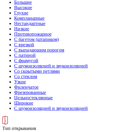
Большие
Высокие
Глухие
Компланарные
Нестандартные
Низкие
Противопожарное
С багетом (штапиком)
С врезкой
С выпадающим порогом
С патиной
С фрамугой
С шумоизоляцией и звукоизоляцией
Со скрытыми петлями
Со стеклом
Узкие
Филенчатое
Фрезерованные
Цельностеклянные
Широкие
С шумоизоляцией и звукоизоляцией
Тип открывания