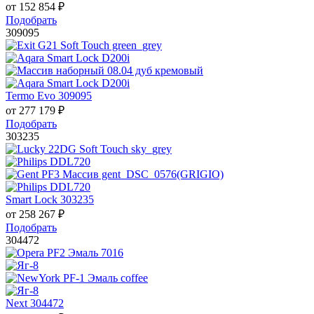
от
152 854
₽
Подобрать
309095
Termo Evo 309095
от
277 179
₽
Подобрать
303235
Smart Lock 303235
от
258 267
₽
Подобрать
304472
Next 304472