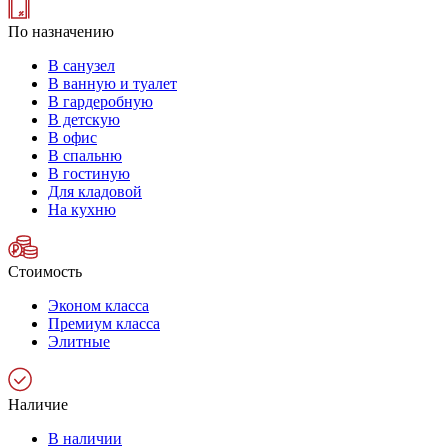
По назначению
В санузел
В ванную и туалет
В гардеробную
В детскую
В офис
В спальню
В гостиную
Для кладовой
На кухню
Стоимость
Эконом класса
Премиум класса
Элитные
Наличие
В наличии