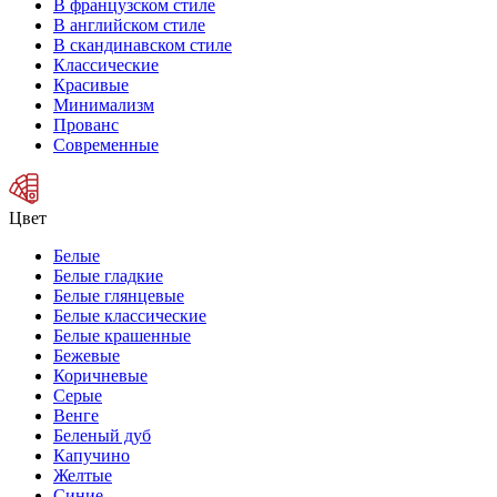
В французском стиле
В английском стиле
В скандинавском стиле
Классические
Красивые
Минимализм
Прованс
Современные
Цвет
Белые
Белые гладкие
Белые глянцевые
Белые классические
Белые крашенные
Бежевые
Коричневые
Серые
Венге
Беленый дуб
Капучино
Желтые
Синие