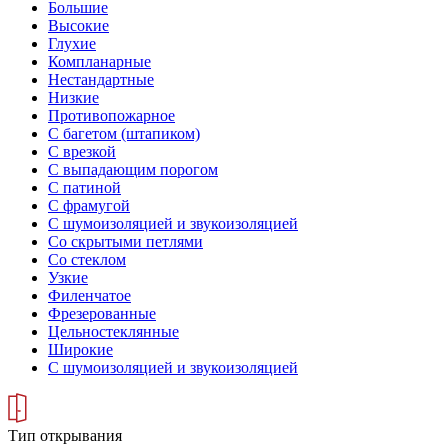
Большие
Высокие
Глухие
Компланарные
Нестандартные
Низкие
Противопожарное
С багетом (штапиком)
С врезкой
С выпадающим порогом
С патиной
С фрамугой
С шумоизоляцией и звукоизоляцией
Со скрытыми петлями
Со стеклом
Узкие
Филенчатое
Фрезерованные
Цельностеклянные
Широкие
С шумоизоляцией и звукоизоляцией
Тип открывания