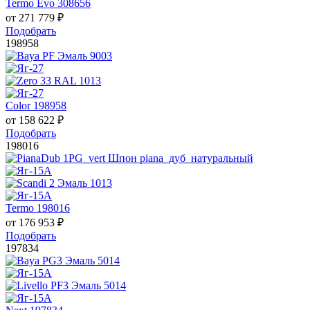
Termo Evo 308656
от
271 779
₽
Подобрать
198958
Color 198958
от
158 622
₽
Подобрать
198016
Termo 198016
от
176 953
₽
Подобрать
197834