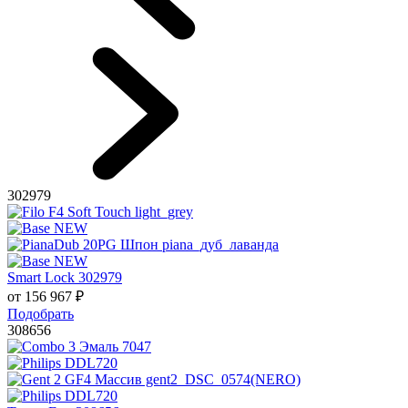
302979
Smart Lock 302979
от
156 967
₽
Подобрать
308656