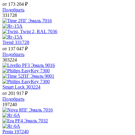
от
173 204
₽
Подобрать
331728
Trend 331728
от
137 047
₽
Подобрать
303224
Smart Lock 303224
от
201 917
₽
Подобрать
197240
Penta 197240