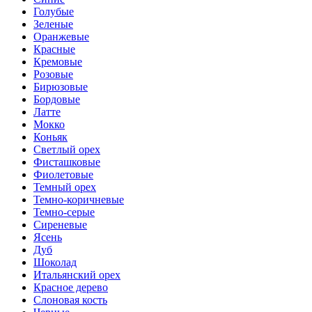
Голубые
Зеленые
Оранжевые
Красные
Кремовые
Розовые
Бирюзовые
Бордовые
Латте
Мокко
Коньяк
Светлый орех
Фисташковые
Фиолетовые
Темный орех
Темно-коричневые
Темно-серые
Сиреневые
Ясень
Дуб
Шоколад
Итальянский орех
Красное дерево
Слоновая кость