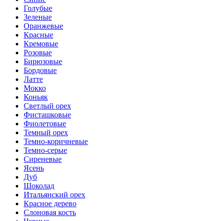
Голубые
Зеленые
Оранжевые
Красные
Кремовые
Розовые
Бирюзовые
Бордовые
Латте
Мокко
Коньяк
Светлый орех
Фисташковые
Фиолетовые
Темный орех
Темно-коричневые
Темно-серые
Сиреневые
Ясень
Дуб
Шоколад
Итальянский орех
Красное дерево
Слоновая кость