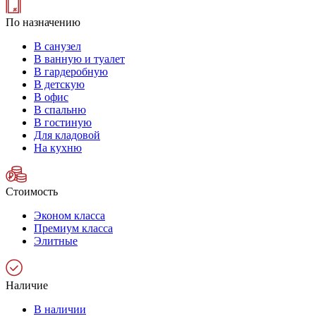
По назначению
В санузел
В ванную и туалет
В гардеробную
В детскую
В офис
В спальню
В гостиную
Для кладовой
На кухню
Стоимость
Эконом класса
Премиум класса
Элитные
Наличие
В наличии