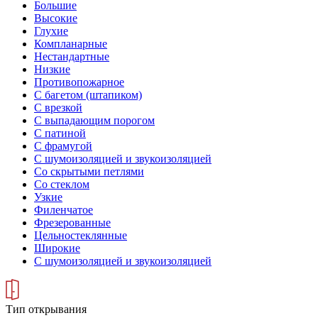
Большие
Высокие
Глухие
Компланарные
Нестандартные
Низкие
Противопожарное
С багетом (штапиком)
С врезкой
С выпадающим порогом
С патиной
С фрамугой
С шумоизоляцией и звукоизоляцией
Со скрытыми петлями
Со стеклом
Узкие
Филенчатое
Фрезерованные
Цельностеклянные
Широкие
С шумоизоляцией и звукоизоляцией
Тип открывания