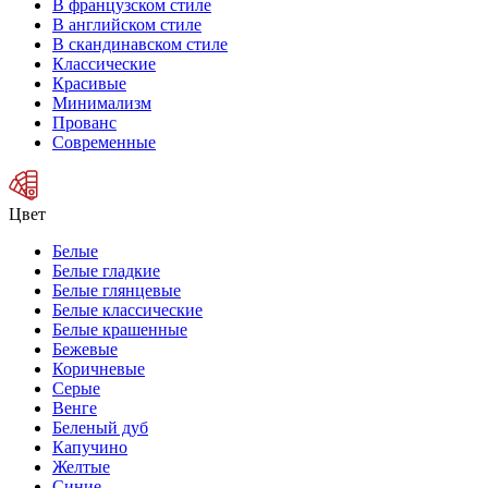
В французском стиле
В английском стиле
В скандинавском стиле
Классические
Красивые
Минимализм
Прованс
Современные
Цвет
Белые
Белые гладкие
Белые глянцевые
Белые классические
Белые крашенные
Бежевые
Коричневые
Серые
Венге
Беленый дуб
Капучино
Желтые
Синие