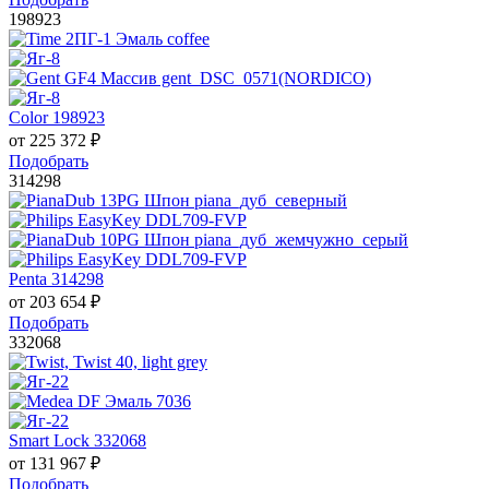
198923
Color 198923
от
225 372
₽
Подобрать
314298
Penta 314298
от
203 654
₽
Подобрать
332068
Smart Lock 332068
от
131 967
₽
Подобрать